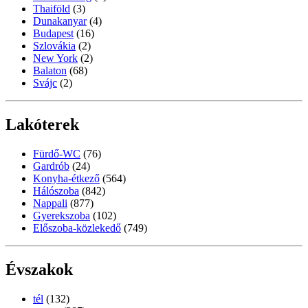
Thaiföld
(3)
Dunakanyar
(4)
Budapest
(16)
Szlovákia
(2)
New York
(2)
Balaton
(68)
Svájc
(2)
Lakóterek
Fürdő-WC
(76)
Gardrób
(24)
Konyha-étkező
(564)
Hálószoba
(842)
Nappali
(877)
Gyerekszoba
(102)
Előszoba-közlekedő
(749)
Évszakok
tél
(132)