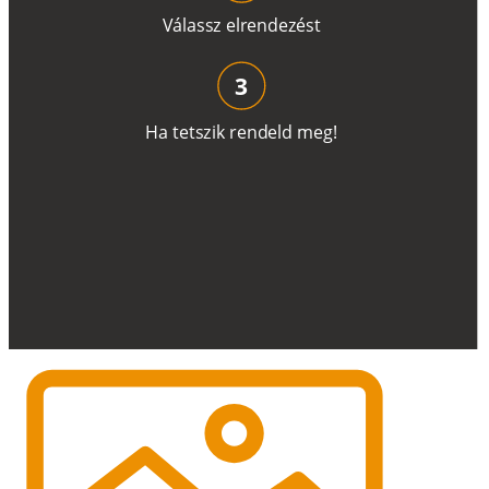
V
á
l
a
ss
z
e
l
r
e
n
d
e
z
é
s
t
3
H
a
t
e
t
s
z
i
k
r
e
n
d
el
d
m
e
g
!