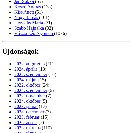
Jari Sokka
(55)
Kószó András
(138)
Kiss Anett
(51)
Nagy Tamás
(101)
Hegedűs Márta
(71)
Szabo Hajnalka
(32)
Vászonkép Nyomda
(1076)
Újdonságok
2022. augusztus
(71)
2024. április
(13)
2022. szeptember
(16)
2024. május
(15)
2022. október
(24)
2024. szeptember
(6)
2022. november
(7)
2024. október
(5)
2023. január
(17)
2024. december
(7)
2023. február
(15)
2025. április
(2)
2023. március
(110)