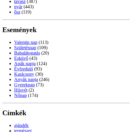
tavasz
(387)
nyár
(443)
ősz
(119)
Események
Valentin nap
(113)
Születésnap
(109)
Babalátogatás
(20)
Esküvő
(43)
Apák napja
(124)
Évforduló
(93)
Karácsony
(30)
Anyák napja
(246)
Gyereknap
(73)
Húsvét
(2)
Nőnap
(174)
Címkék
ajándék
természet