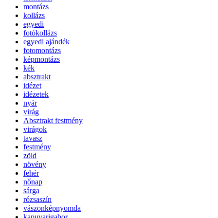
montázs
kollázs
egyedi
fotókollázs
egyedi ajándék
fotomontázs
képmontázs
kék
absztrakt
idézet
idézetek
nyár
virág
Absztrakt festmény
virágok
tavasz
festmény
zöld
növény
fehér
nőnap
sárga
rózsaszín
vászonképnyomda
kapuvarigabor