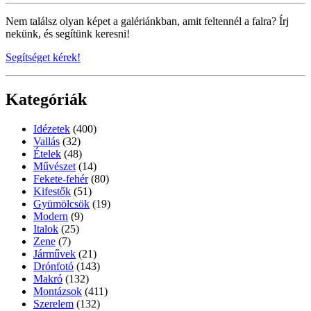
Nem találsz olyan képet a galériánkban, amit feltennél a falra? Írj
nekünk, és segítünk keresni!
Segítséget kérek!
Kategóriák
Idézetek
(400)
Vallás
(32)
Ételek
(48)
Művészet
(14)
Fekete-fehér
(80)
Kifestők
(51)
Gyümölcsök
(19)
Modern
(9)
Italok
(25)
Zene
(7)
Járművek
(21)
Drónfotó
(143)
Makró
(132)
Montázsok
(411)
Szerelem
(132)