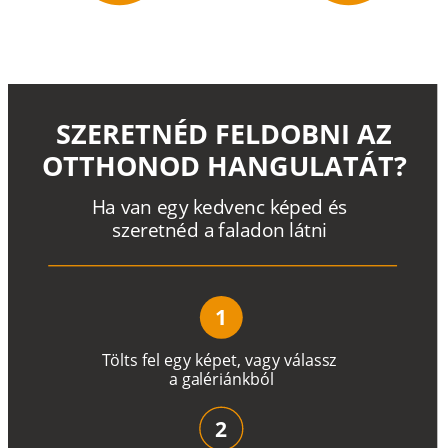
SZERETNÉD FELDOBNI AZ
OTTHONOD HANGULATÁT?
H
a
v
a
n
e
g
y
k
e
d
v
e
n
c
k
é
p
e
d
é
s
s
z
e
r
e
t
n
é
d a
f
a
l
a
d
o
n
l
á
t
n
i
1
T
ö
l
t
s
f
e
l
e
g
y
k
é
pe
t
,
v
a
g
y
v
á
l
a
ss
z
a
g
a
lé
r
i
án
k
b
ó
l
2