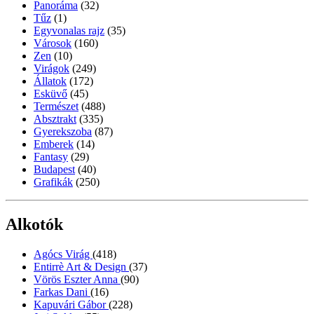
Panoráma
(32)
Tűz
(1)
Egyvonalas rajz
(35)
Városok
(160)
Zen
(10)
Virágok
(249)
Állatok
(172)
Esküvő
(45)
Természet
(488)
Absztrakt
(335)
Gyerekszoba
(87)
Emberek
(14)
Fantasy
(29)
Budapest
(40)
Grafikák
(250)
Alkotók
Agócs Virág
(418)
Entirrè Art & Design
(37)
Vörös Eszter Anna
(90)
Farkas Dani
(16)
Kapuvári Gábor
(228)