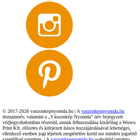
© 2017-2026 vaszonkepnyomda.hu | A
vaszonkepnyomda.hu
domainnév, valamint a „Vászonkép Nyomda” név bejegyzett
védjegyoltalomban részesül, annak felhasználása kizárólag a Wuwu
Print Kft. előzetes és kifejezett írásos hozzájárulásával lehetséges,
ellenkező esetben jogi lépések megtételére kerül sor minden jogsértő
személlyel szemben. | A
vaszonkepnyomda.hu
weboldal tartalma