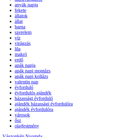
anyák napja
fekete
állatok
állat
barna
szerelem
víz
virágzás
lila
makró
erdő
apák napja
apák napi montázs
apák napi kollázs
valentin nap
évforduló
évfordulós ajándék
házassági évforduló
ajándék házassági évfordulóra
ajándék évfordulóra
városok
ősz
olajfestmény
Vászonkép Nyomda