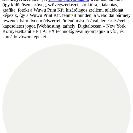
(így különösen: szöveg, szövegszerkezet, struktúra, kialakítás,
grafika, fotók) a Wuwu Print Kft. kizárólagos szellemi tulajdonát
képezik, így a Wuwu Print Kft. fenntart minden, a weboldal bármely
részének bármilyen módszerrel történő másolásával, terjesztésével
kapcsolatos jogot. |Webhosting, tárhely: Digitalocean – New York |
Környezetbarát HP LATEX technológiával nyomtatjuk a víz-, és
karcálló vászonképeket.