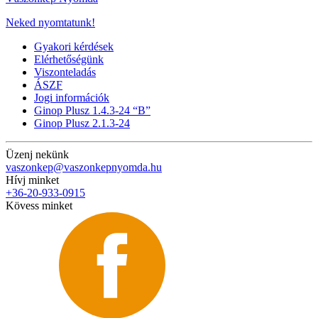
Neked nyomtatunk!
Gyakori kérdések
Elérhetőségünk
Viszonteladás
ÁSZF
Jogi információk
Ginop Plusz 1.4.3-24 “B”
Ginop Plusz 2.1.3-24
Üzenj nekünk
vaszonkep@vaszonkepnyomda.hu
Hívj minket
+36-20-933-0915
Kövess minket