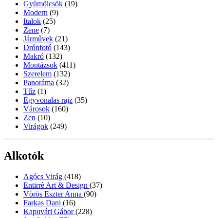
Gyümölcsök
(19)
Modern
(9)
Italok
(25)
Zene
(7)
Járművek
(21)
Drónfotó
(143)
Makró
(132)
Montázsok
(411)
Szerelem
(132)
Panoráma
(32)
Tűz
(1)
Egyvonalas rajz
(35)
Városok
(160)
Zen
(10)
Virágok
(249)
Alkotók
Agócs Virág
(418)
Entirrè Art & Design
(37)
Vörös Eszter Anna
(90)
Farkas Dani
(16)
Kapuvári Gábor
(228)