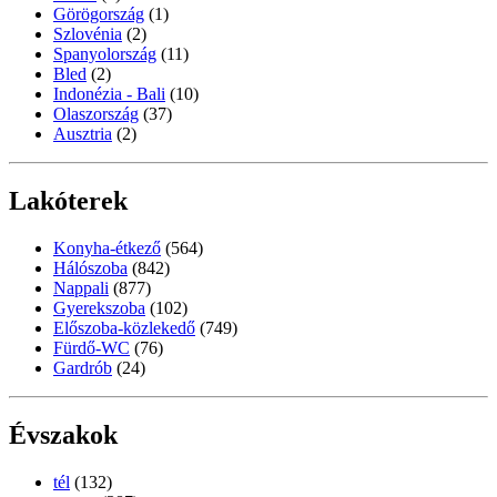
Görögország
(1)
Szlovénia
(2)
Spanyolország
(11)
Bled
(2)
Indonézia - Bali
(10)
Olaszország
(37)
Ausztria
(2)
Lakóterek
Konyha-étkező
(564)
Hálószoba
(842)
Nappali
(877)
Gyerekszoba
(102)
Előszoba-közlekedő
(749)
Fürdő-WC
(76)
Gardrób
(24)
Évszakok
tél
(132)