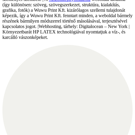
(így különösen: szöveg, szövegszerkezet, struktúra, kialakítás,
grafika, fotók) a Wuwu Print Kft. kizárólagos szellemi tulajdonát
képezik, így a Wuwu Print Kft. fenntart minden, a weboldal bármely
részének bármilyen módszerrel történő másolásával, terjesztésével
kapcsolatos jogot. |Webhosting, tárhely: Digitalocean – New York |
Környezetbarát HP LATEX technológiával nyomtatjuk a víz-, és
karcálló vászonképeket.