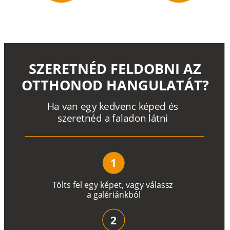
SZERETNÉD FELDOBNI AZ
OTTHONOD HANGULATÁT?
H
a
v
a
n
e
g
y
k
e
d
v
e
n
c
k
é
p
e
d
é
s
s
z
e
r
e
t
n
é
d a
f
a
l
a
d
o
n
l
á
t
n
i
1
T
ö
l
t
s
f
e
l
e
g
y
k
é
pe
t
,
v
a
g
y
v
á
l
a
ss
z
a
g
a
lé
r
i
án
k
b
ó
l
2