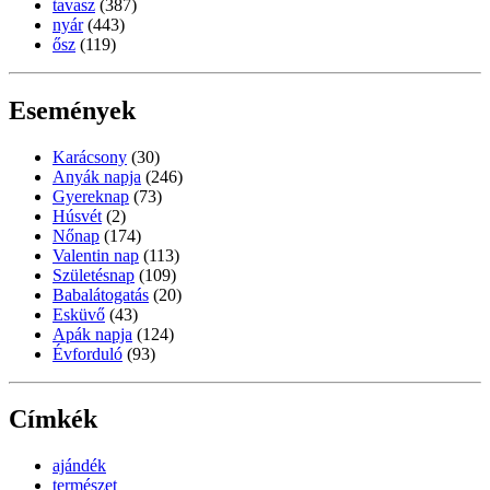
tavasz
(387)
nyár
(443)
ősz
(119)
Események
Karácsony
(30)
Anyák napja
(246)
Gyereknap
(73)
Húsvét
(2)
Nőnap
(174)
Valentin nap
(113)
Születésnap
(109)
Babalátogatás
(20)
Esküvő
(43)
Apák napja
(124)
Évforduló
(93)
Címkék
ajándék
természet