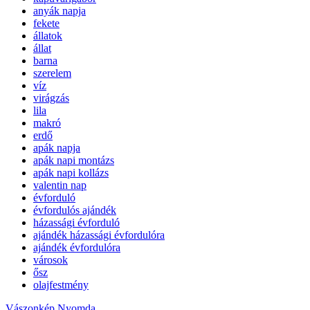
anyák napja
fekete
állatok
állat
barna
szerelem
víz
virágzás
lila
makró
erdő
apák napja
apák napi montázs
apák napi kollázs
valentin nap
évforduló
évfordulós ajándék
házassági évforduló
ajándék házassági évfordulóra
ajándék évfordulóra
városok
ősz
olajfestmény
Vászonkép Nyomda