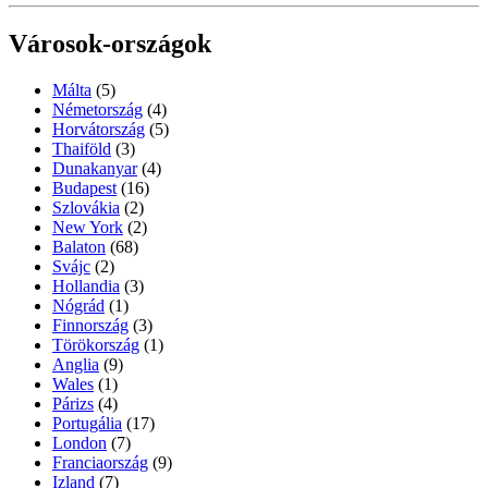
Városok-országok
Málta
(5)
Németország
(4)
Horvátország
(5)
Thaiföld
(3)
Dunakanyar
(4)
Budapest
(16)
Szlovákia
(2)
New York
(2)
Balaton
(68)
Svájc
(2)
Hollandia
(3)
Nógrád
(1)
Finnország
(3)
Törökország
(1)
Anglia
(9)
Wales
(1)
Párizs
(4)
Portugália
(17)
London
(7)
Franciaország
(9)
Izland
(7)