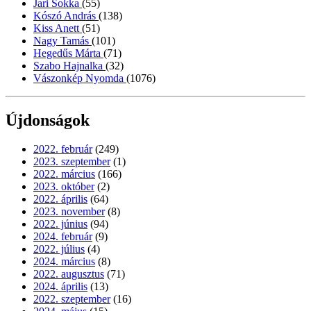
Jari Sokka
(55)
Kószó András
(138)
Kiss Anett
(51)
Nagy Tamás
(101)
Hegedűs Márta
(71)
Szabo Hajnalka
(32)
Vászonkép Nyomda
(1076)
Újdonságok
2022. február
(249)
2023. szeptember
(1)
2022. március
(166)
2023. október
(2)
2022. április
(64)
2023. november
(8)
2022. június
(94)
2024. február
(9)
2022. július
(4)
2024. március
(8)
2022. augusztus
(71)
2024. április
(13)
2022. szeptember
(16)