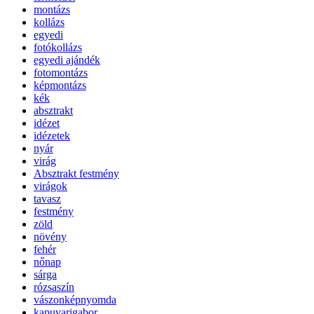
montázs
kollázs
egyedi
fotókollázs
egyedi ajándék
fotomontázs
képmontázs
kék
absztrakt
idézet
idézetek
nyár
virág
Absztrakt festmény
virágok
tavasz
festmény
zöld
növény
fehér
nőnap
sárga
rózsaszín
vászonképnyomda
kapuvarigabor