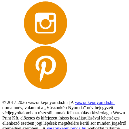
© 2017-2026 vaszonkepnyomda.hu | A
vaszonkepnyomda.hu
domainnév, valamint a „Vászonkép Nyomda” név bejegyzett
védjegyoltalomban részesül, annak felhasználása kizárólag a Wuwu
Print Kft. előzetes és kifejezett írásos hozzájárulásával lehetséges,
ellenkező esetben jogi lépések megtételére kerül sor minden jogsértő
személlyel szemben. | A
vaszonkepnyomda.hu
weboldal tartalma