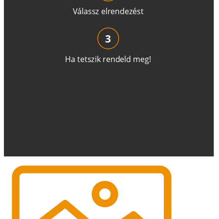
V
á
l
a
ss
z
e
l
r
e
n
d
e
z
é
s
t
3
H
a
t
e
t
s
z
i
k
r
e
n
d
el
d
m
e
g
!