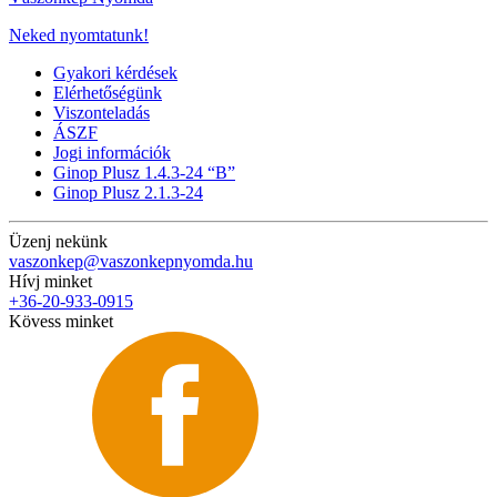
Neked nyomtatunk!
Gyakori kérdések
Elérhetőségünk
Viszonteladás
ÁSZF
Jogi információk
Ginop Plusz 1.4.3-24 “B”
Ginop Plusz 2.1.3-24
Üzenj nekünk
vaszonkep@vaszonkepnyomda.hu
Hívj minket
+36-20-933-0915
Kövess minket