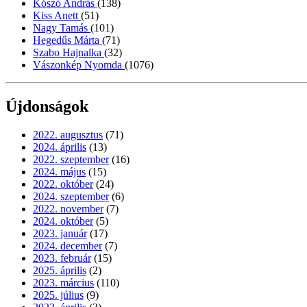
Kószó András
(138)
Kiss Anett
(51)
Nagy Tamás
(101)
Hegedűs Márta
(71)
Szabo Hajnalka
(32)
Vászonkép Nyomda
(1076)
Újdonságok
2022. augusztus
(71)
2024. április
(13)
2022. szeptember
(16)
2024. május
(15)
2022. október
(24)
2024. szeptember
(6)
2022. november
(7)
2024. október
(5)
2023. január
(17)
2024. december
(7)
2023. február
(15)
2025. április
(2)
2023. március
(110)
2025. július
(9)