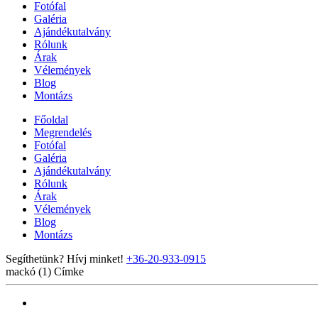
Fotófal
Galéria
Ajándékutalvány
Rólunk
Árak
Vélemények
Blog
Montázs
Főoldal
Megrendelés
Fotófal
Galéria
Ajándékutalvány
Rólunk
Árak
Vélemények
Blog
Montázs
Segíthetünk? Hívj minket!
+36-20-933-0915
mackó (1)
Címke