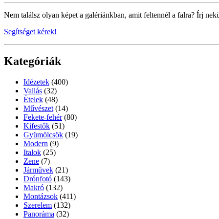
Nem találsz olyan képet a galériánkban, amit feltennél a falra? Írj nek
Segítséget kérek!
Kategóriák
Idézetek
(400)
Vallás
(32)
Ételek
(48)
Művészet
(14)
Fekete-fehér
(80)
Kifestők
(51)
Gyümölcsök
(19)
Modern
(9)
Italok
(25)
Zene
(7)
Járművek
(21)
Drónfotó
(143)
Makró
(132)
Montázsok
(411)
Szerelem
(132)
Panoráma
(32)