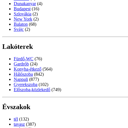
Dunakanyar
(4)
Budapest
(16)
Szlovákia
(2)
New York
(2)
Balaton
(68)
Svájc
(2)
Lakóterek
Fürdő-WC
(76)
Gardrób
(24)
Konyha-étkező
(564)
Hálószoba
(842)
Nappali
(877)
Gyerekszoba
(102)
Előszoba-közlekedő
(749)
Évszakok
tél
(132)
tavasz
(387)