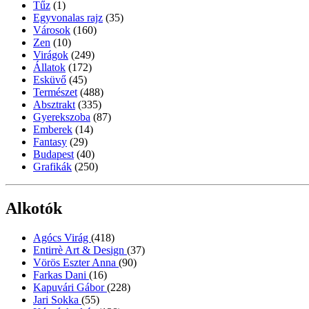
Tűz
(1)
Egyvonalas rajz
(35)
Városok
(160)
Zen
(10)
Virágok
(249)
Állatok
(172)
Esküvő
(45)
Természet
(488)
Absztrakt
(335)
Gyerekszoba
(87)
Emberek
(14)
Fantasy
(29)
Budapest
(40)
Grafikák
(250)
Alkotók
Agócs Virág
(418)
Entirrè Art & Design
(37)
Vörös Eszter Anna
(90)
Farkas Dani
(16)
Kapuvári Gábor
(228)
Jari Sokka
(55)