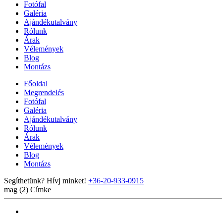
Fotófal
Galéria
Ajándékutalvány
Rólunk
Árak
Vélemények
Blog
Montázs
Főoldal
Megrendelés
Fotófal
Galéria
Ajándékutalvány
Rólunk
Árak
Vélemények
Blog
Montázs
Segíthetünk? Hívj minket!
+36-20-933-0915
mag (2)
Címke