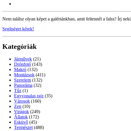
Nem találsz olyan képet a galériánkban, amit feltennél a falra? Írj nek
Segítséget kérek!
Kategóriák
Járművek
(21)
Drónfotó
(143)
Makró
(132)
Montázsok
(411)
Szerelem
(132)
Panoráma
(32)
Tűz
(1)
Egyvonalas rajz
(35)
Városok
(160)
Zen
(10)
Virágok
(249)
Állatok
(172)
Esküvő
(45)
Természet
(488)