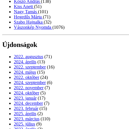
Kószó András
(138)
Kiss Anett
(51)
Nagy Tamás
(101)
Hegedűs Márta
(71)
Szabo Hajnalka
(32)
Vászonkép Nyomda
(1076)
Újdonságok
2022. augusztus
(71)
2024. április
(13)
2022. szeptember
(16)
2024. május
(15)
2022. október
(24)
2024. szeptember
(6)
2022. november
(7)
2024. október
(5)
2023. január
(17)
2024. december
(7)
2023. február
(15)
2025. április
(2)
2023. március
(110)
2025. július
(9)