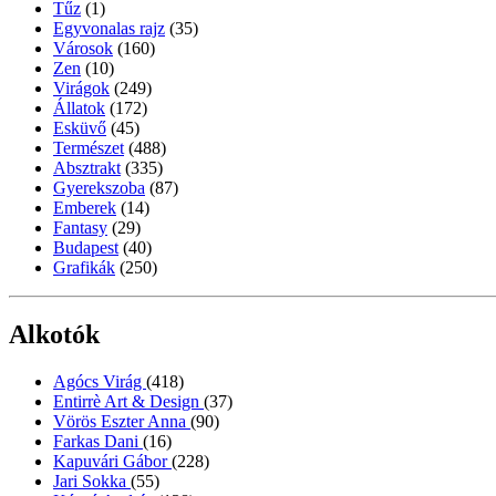
Tűz
(1)
Egyvonalas rajz
(35)
Városok
(160)
Zen
(10)
Virágok
(249)
Állatok
(172)
Esküvő
(45)
Természet
(488)
Absztrakt
(335)
Gyerekszoba
(87)
Emberek
(14)
Fantasy
(29)
Budapest
(40)
Grafikák
(250)
Alkotók
Agócs Virág
(418)
Entirrè Art & Design
(37)
Vörös Eszter Anna
(90)
Farkas Dani
(16)
Kapuvári Gábor
(228)
Jari Sokka
(55)