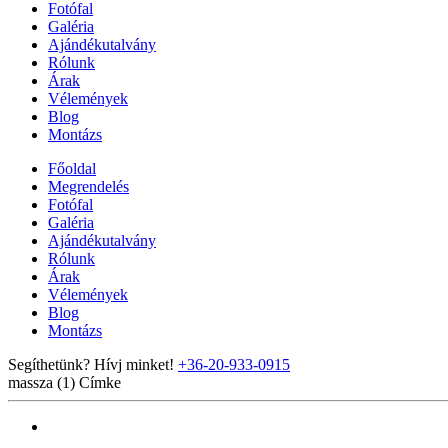
Fotófal
Galéria
Ajándékutalvány
Rólunk
Árak
Vélemények
Blog
Montázs
Főoldal
Megrendelés
Fotófal
Galéria
Ajándékutalvány
Rólunk
Árak
Vélemények
Blog
Montázs
Segíthetünk? Hívj minket!
+36-20-933-0915
massza (1)
Címke