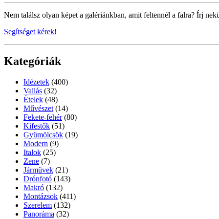
Nem találsz olyan képet a galériánkban, amit feltennél a falra? Írj nek
Segítséget kérek!
Kategóriák
Idézetek
(400)
Vallás
(32)
Ételek
(48)
Művészet
(14)
Fekete-fehér
(80)
Kifestők
(51)
Gyümölcsök
(19)
Modern
(9)
Italok
(25)
Zene
(7)
Járművek
(21)
Drónfotó
(143)
Makró
(132)
Montázsok
(411)
Szerelem
(132)
Panoráma
(32)