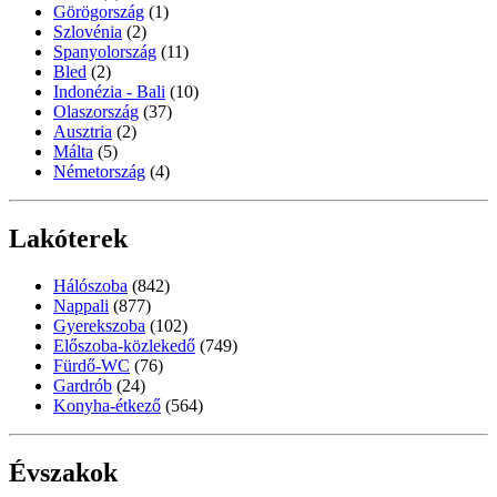
Görögország
(1)
Szlovénia
(2)
Spanyolország
(11)
Bled
(2)
Indonézia - Bali
(10)
Olaszország
(37)
Ausztria
(2)
Málta
(5)
Németország
(4)
Lakóterek
Hálószoba
(842)
Nappali
(877)
Gyerekszoba
(102)
Előszoba-közlekedő
(749)
Fürdő-WC
(76)
Gardrób
(24)
Konyha-étkező
(564)
Évszakok