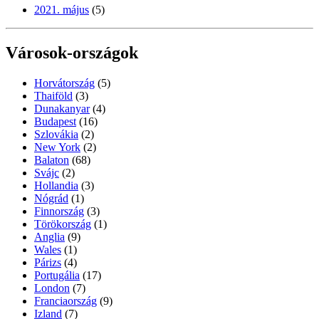
2021. május
(5)
Városok-országok
Horvátország
(5)
Thaiföld
(3)
Dunakanyar
(4)
Budapest
(16)
Szlovákia
(2)
New York
(2)
Balaton
(68)
Svájc
(2)
Hollandia
(3)
Nógrád
(1)
Finnország
(3)
Törökország
(1)
Anglia
(9)
Wales
(1)
Párizs
(4)
Portugália
(17)
London
(7)
Franciaország
(9)
Izland
(7)