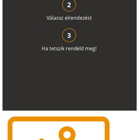
2
V
á
l
a
ss
z
e
l
r
e
n
d
e
z
é
s
t
3
H
a
t
e
t
s
z
i
k
r
e
n
d
el
d
m
e
g
!