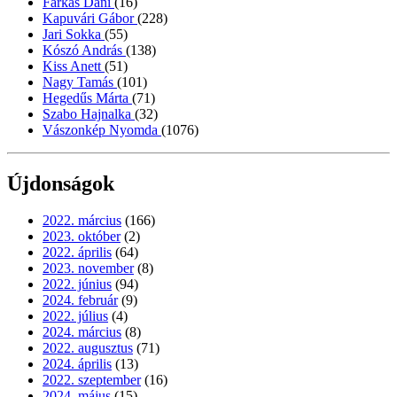
Farkas Dani
(16)
Kapuvári Gábor
(228)
Jari Sokka
(55)
Kószó András
(138)
Kiss Anett
(51)
Nagy Tamás
(101)
Hegedűs Márta
(71)
Szabo Hajnalka
(32)
Vászonkép Nyomda
(1076)
Újdonságok
2022. március
(166)
2023. október
(2)
2022. április
(64)
2023. november
(8)
2022. június
(94)
2024. február
(9)
2022. július
(4)
2024. március
(8)
2022. augusztus
(71)
2024. április
(13)
2022. szeptember
(16)
2024. május
(15)