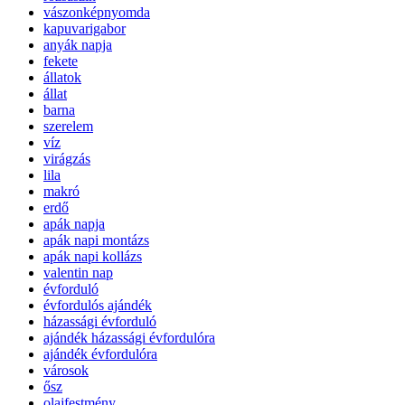
vászonképnyomda
kapuvarigabor
anyák napja
fekete
állatok
állat
barna
szerelem
víz
virágzás
lila
makró
erdő
apák napja
apák napi montázs
apák napi kollázs
valentin nap
évforduló
évfordulós ajándék
házassági évforduló
ajándék házassági évfordulóra
ajándék évfordulóra
városok
ősz
olajfestmény