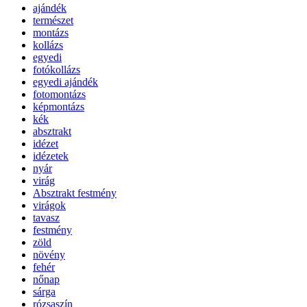
ajándék
természet
montázs
kollázs
egyedi
fotókollázs
egyedi ajándék
fotomontázs
képmontázs
kék
absztrakt
idézet
idézetek
nyár
virág
Absztrakt festmény
virágok
tavasz
festmény
zöld
növény
fehér
nőnap
sárga
rózsaszín