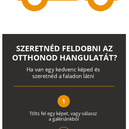
SZERETNÉD FELDOBNI AZ
OTTHONOD HANGULATÁT?
H
a
v
a
n
e
g
y
k
e
d
v
e
n
c
k
é
p
e
d
é
s
s
z
e
r
e
t
n
é
d a
f
a
l
a
d
o
n
l
á
t
n
i
1
T
ö
l
t
s
f
e
l
e
g
y
k
é
pe
t
,
v
a
g
y
v
á
l
a
ss
z
a
g
a
lé
r
i
án
k
b
ó
l