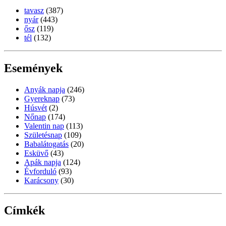
tavasz
(387)
nyár
(443)
ősz
(119)
tél
(132)
Események
Anyák napja
(246)
Gyereknap
(73)
Húsvét
(2)
Nőnap
(174)
Valentin nap
(113)
Születésnap
(109)
Babalátogatás
(20)
Esküvő
(43)
Apák napja
(124)
Évforduló
(93)
Karácsony
(30)
Címkék