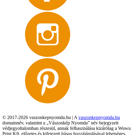
© 2017-2026 vaszonkepnyomda.hu | A
vaszonkepnyomda.hu
domainnév, valamint a „Vászonkép Nyomda” név bejegyzett
védjegyoltalomban részesül, annak felhasználása kizárólag a Wuwu
Print Kft. előzetes és kifejezett írásos hozzájárulásával lehetséges,