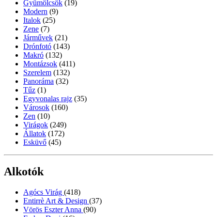
Gyümölcsök
(19)
Modern
(9)
Italok
(25)
Zene
(7)
Járművek
(21)
Drónfotó
(143)
Makró
(132)
Montázsok
(411)
Szerelem
(132)
Panoráma
(32)
Tűz
(1)
Egyvonalas rajz
(35)
Városok
(160)
Zen
(10)
Virágok
(249)
Állatok
(172)
Esküvő
(45)
Alkotók
Agócs Virág
(418)
Entirrè Art & Design
(37)
Vörös Eszter Anna
(90)