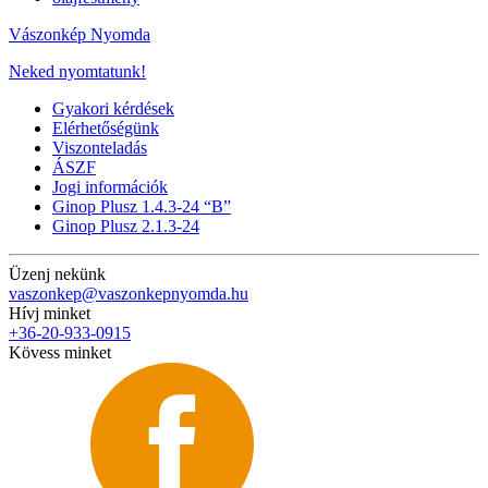
Vászonkép Nyomda
Neked nyomtatunk!
Gyakori kérdések
Elérhetőségünk
Viszonteladás
ÁSZF
Jogi információk
Ginop Plusz 1.4.3-24 “B”
Ginop Plusz 2.1.3-24
Üzenj nekünk
vaszonkep@vaszonkepnyomda.hu
Hívj minket
+36-20-933-0915
Kövess minket