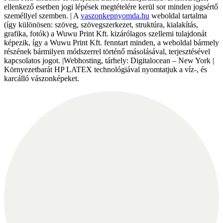
ellenkező esetben jogi lépések megtételére kerül sor minden jogsértő
személlyel szemben. | A
vaszonkepnyomda.hu
weboldal tartalma
(így különösen: szöveg, szövegszerkezet, struktúra, kialakítás,
grafika, fotók) a Wuwu Print Kft. kizárólagos szellemi tulajdonát
képezik, így a Wuwu Print Kft. fenntart minden, a weboldal bármely
részének bármilyen módszerrel történő másolásával, terjesztésével
kapcsolatos jogot. |Webhosting, tárhely: Digitalocean – New York |
Környezetbarát HP LATEX technológiával nyomtatjuk a víz-, és
karcálló vászonképeket.