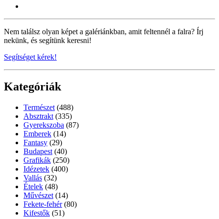
Nem találsz olyan képet a galériánkban, amit feltennél a falra? Írj
nekünk, és segítünk keresni!
Segítséget kérek!
Kategóriák
Természet
(488)
Absztrakt
(335)
Gyerekszoba
(87)
Emberek
(14)
Fantasy
(29)
Budapest
(40)
Grafikák
(250)
Idézetek
(400)
Vallás
(32)
Ételek
(48)
Művészet
(14)
Fekete-fehér
(80)
Kifestők
(51)