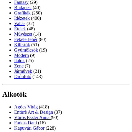
Fantasy
(29)
Budapest
(40)
Grafikák
(250)
Idézetek
(400)
Vallás
(32)
Ételek
(48)
Művészet
(14)
Fekete-fehér
(80)
Kifestők
(51)
Gyümölcsök
(19)
Modern
(9)
Italok
(25)
Zene
(7)
Járművek
(21)
Drónfotó
(143)
Alkotók
Agócs Virág
(418)
Entirrè Art & Design
(37)
Vörös Eszter Anna
(90)
Farkas Dani
(16)
Kapuvári Gábor
(228)