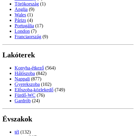
Törökország
(1)
Anglia
(9)
Wales
(1)
Párizs
(4)
Portugália
(17)
London
(7)
Franciaország
(9)
Lakóterek
Konyha-étkező
(564)
Hálószoba
(842)
Nappali
(877)
Gyerekszoba
(102)
Előszoba-közlekedő
(749)
Fürdő-WC
(76)
Gardrób
(24)
Évszakok
tél
(132)