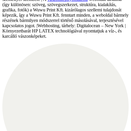
(így különösen: szöveg, szövegszerkezet, struktúra, kialakítás,
grafika, fotók) a Wuwu Print Kft. kizárólagos szellemi tulajdonát
képezik, így a Wuwu Print Kft. fenntart minden, a weboldal bármely
részének bármilyen módszerrel történő másolásával, terjesztésével
kapcsolatos jogot. |Webhosting, tárhely: Digitalocean – New York |
Környezetbarát HP LATEX technológiával nyomtatjuk a víz-, és
karcálló vászonképeket.