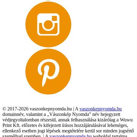
© 2017-2026 vaszonkepnyomda.hu | A
vaszonkepnyomda.hu
domainnév, valamint a „Vászonkép Nyomda” név bejegyzett
védjegyoltalomban részesül, annak felhasználása kizárólag a Wuwu
Print Kft. előzetes és kifejezett írásos hozzájárulásával lehetséges,
ellenkező esetben jogi lépések megtételére kerül sor minden jogsértő
személlyel szemben. | A
vaszonkepnyomda.hu
weboldal tartalma