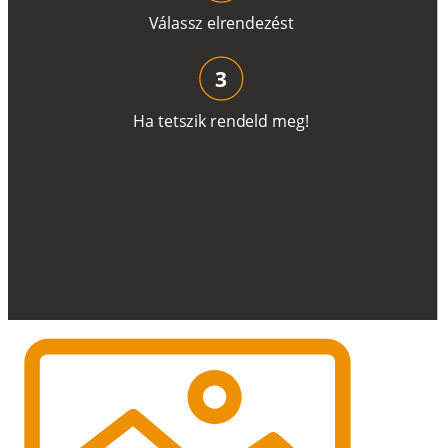
V
á
l
a
ss
z
e
l
r
e
n
d
e
z
é
s
t
3
H
a
t
e
t
s
z
i
k
r
e
n
d
el
d
m
e
g
!