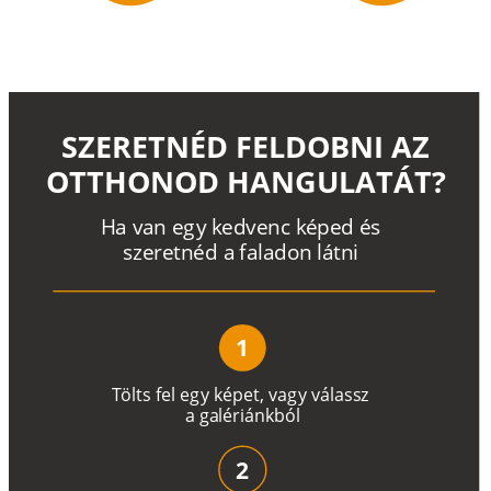
SZERETNÉD FELDOBNI AZ
OTTHONOD HANGULATÁT?
H
a
v
a
n
e
g
y
k
e
d
v
e
n
c
k
é
p
e
d
é
s
s
z
e
r
e
t
n
é
d a
f
a
l
a
d
o
n
l
á
t
n
i
1
T
ö
l
t
s
f
e
l
e
g
y
k
é
pe
t
,
v
a
g
y
v
á
l
a
ss
z
a
g
a
lé
r
i
án
k
b
ó
l
2