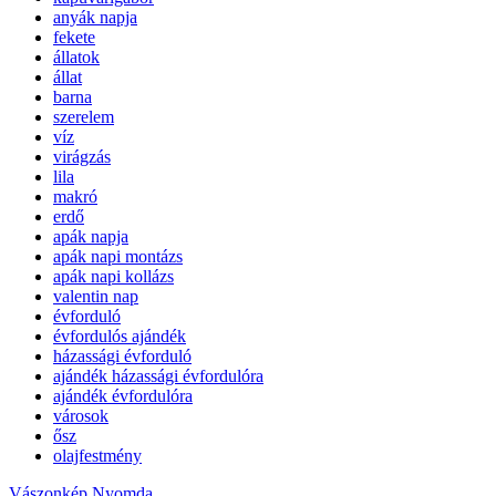
anyák napja
fekete
állatok
állat
barna
szerelem
víz
virágzás
lila
makró
erdő
apák napja
apák napi montázs
apák napi kollázs
valentin nap
évforduló
évfordulós ajándék
házassági évforduló
ajándék házassági évfordulóra
ajándék évfordulóra
városok
ősz
olajfestmény
Vászonkép Nyomda