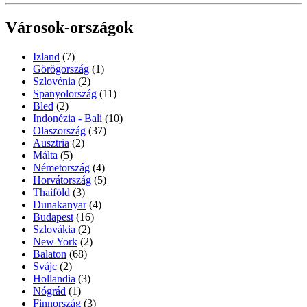
Városok-országok
Izland
(7)
Görögország
(1)
Szlovénia
(2)
Spanyolország
(11)
Bled
(2)
Indonézia - Bali
(10)
Olaszország
(37)
Ausztria
(2)
Málta
(5)
Németország
(4)
Horvátország
(5)
Thaiföld
(3)
Dunakanyar
(4)
Budapest
(16)
Szlovákia
(2)
New York
(2)
Balaton
(68)
Svájc
(2)
Hollandia
(3)
Nógrád
(1)
Finnország
(3)