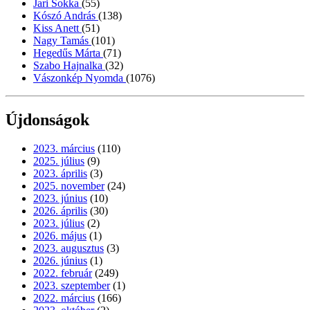
Jari Sokka
(55)
Kószó András
(138)
Kiss Anett
(51)
Nagy Tamás
(101)
Hegedűs Márta
(71)
Szabo Hajnalka
(32)
Vászonkép Nyomda
(1076)
Újdonságok
2023. március
(110)
2025. július
(9)
2023. április
(3)
2025. november
(24)
2023. június
(10)
2026. április
(30)
2023. július
(2)
2026. május
(1)
2023. augusztus
(3)
2026. június
(1)
2022. február
(249)
2023. szeptember
(1)
2022. március
(166)