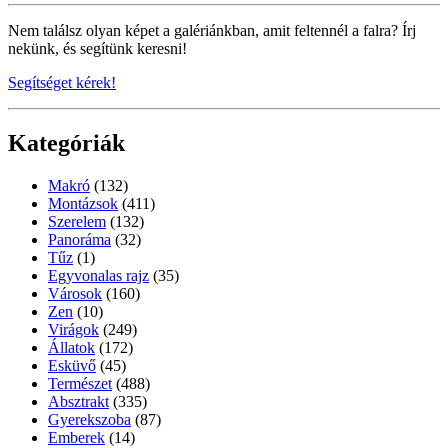
Nem találsz olyan képet a galériánkban, amit feltennél a falra? Írj
nekünk, és segítünk keresni!
Segítséget kérek!
Kategóriák
Makró
(132)
Montázsok
(411)
Szerelem
(132)
Panoráma
(32)
Tűz
(1)
Egyvonalas rajz
(35)
Városok
(160)
Zen
(10)
Virágok
(249)
Állatok
(172)
Esküvő
(45)
Természet
(488)
Absztrakt
(335)
Gyerekszoba
(87)
Emberek
(14)