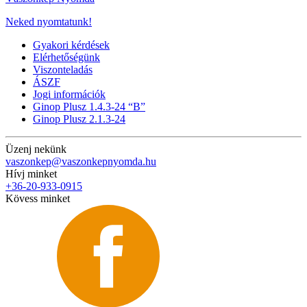
Neked nyomtatunk!
Gyakori kérdések
Elérhetőségünk
Viszonteladás
ÁSZF
Jogi információk
Ginop Plusz 1.4.3-24 “B”
Ginop Plusz 2.1.3-24
Üzenj nekünk
vaszonkep@vaszonkepnyomda.hu
Hívj minket
+36-20-933-0915
Kövess minket