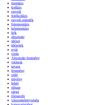
montázs
kollázs
egyedi
fotókollázs
egyedi ajándék
fotomontázs
képmontázs
kék
absztrakt
idézet
idézetek
nyár
virág
Absztrakt festmény
virágok
tavasz
festmény
zöld
növény
fehér
nőnap
sárga
rózsaszín
vászonképnyomda
kapuvarigabor