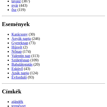
tavasz
(387)
nyár
(443)
ősz
(119)
Események
Karácsony
(30)
Anyák napja
(246)
Gyereknap
(73)
Húsvét
(2)
Nőnap
(174)
Valentin nap
(113)
Születésnap
(109)
Babalátogatás
(20)
Esküvő
(43)
Apák napja
(124)
Évforduló
(93)
Címkék
ajándék
természet