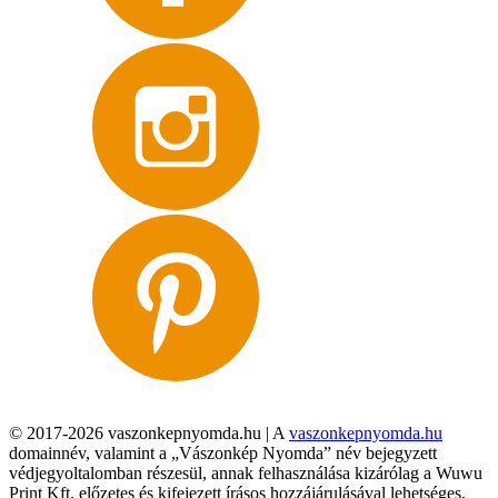
© 2017-2026 vaszonkepnyomda.hu | A
vaszonkepnyomda.hu
domainnév, valamint a „Vászonkép Nyomda” név bejegyzett
védjegyoltalomban részesül, annak felhasználása kizárólag a Wuwu
Print Kft. előzetes és kifejezett írásos hozzájárulásával lehetséges,