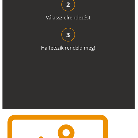
2
V
á
l
a
ss
z
e
l
r
e
n
d
e
z
é
s
t
3
H
a
t
e
t
s
z
i
k
r
e
n
d
el
d
m
e
g
!