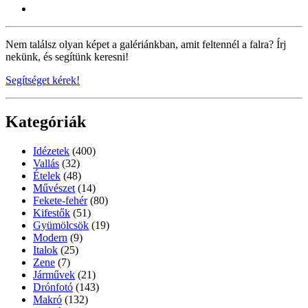
Nem találsz olyan képet a galériánkban, amit feltennél a falra? Írj
nekünk, és segítünk keresni!
Segítséget kérek!
Kategóriák
Idézetek
(400)
Vallás
(32)
Ételek
(48)
Művészet
(14)
Fekete-fehér
(80)
Kifestők
(51)
Gyümölcsök
(19)
Modern
(9)
Italok
(25)
Zene
(7)
Járművek
(21)
Drónfotó
(143)
Makró
(132)