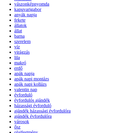
vászonképnyomda
kapuvarigabor
anyák napja
fekete
állatok
állat
barna
szerelem
víz
virágzás
lila
makró
erdő
apák napja
apák napi montázs
apák napi kollázs
valentin nap
évforduló
évfordulós ajándék
házassági évforduló
ajándék házassági évfordulóra
ajándék évfordulóra
városok
ősz
olajfestmény