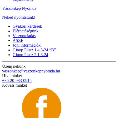
Vászonkép Nyomda
Neked nyomtatunk!
Gyakori kérdések
Elérhetőségünk
Viszonteladás
ÁSZF
Jogi információk
Ginop Plusz 1.4.3-24 “B”
Ginop Plusz 2.1.3-24
Üzenj nekünk
vaszonkep@vaszonkepnyomda.hu
Hívj minket
+36-20-933-0915
Kövess minket