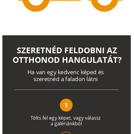
SZERETNÉD FELDOBNI AZ
OTTHONOD HANGULATÁT?
H
a
v
a
n
e
g
y
k
e
d
v
e
n
c
k
é
p
e
d
é
s
s
z
e
r
e
t
n
é
d a
f
a
l
a
d
o
n
l
á
t
n
i
1
T
ö
l
t
s
f
e
l
e
g
y
k
é
pe
t
,
v
a
g
y
v
á
l
a
ss
z
a
g
a
lé
r
i
án
k
b
ó
l