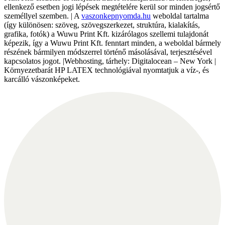
ellenkező esetben jogi lépések megtételére kerül sor minden jogsértő
személlyel szemben. | A
vaszonkepnyomda.hu
weboldal tartalma
(így különösen: szöveg, szövegszerkezet, struktúra, kialakítás,
grafika, fotók) a Wuwu Print Kft. kizárólagos szellemi tulajdonát
képezik, így a Wuwu Print Kft. fenntart minden, a weboldal bármely
részének bármilyen módszerrel történő másolásával, terjesztésével
kapcsolatos jogot. |Webhosting, tárhely: Digitalocean – New York |
Környezetbarát HP LATEX technológiával nyomtatjuk a víz-, és
karcálló vászonképeket.