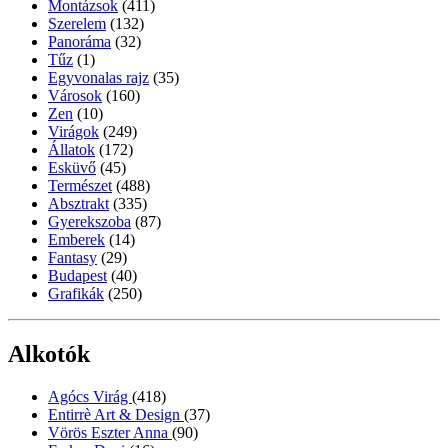
Montázsok
(411)
Szerelem
(132)
Panoráma
(32)
Tűz
(1)
Egyvonalas rajz
(35)
Városok
(160)
Zen
(10)
Virágok
(249)
Állatok
(172)
Esküvő
(45)
Természet
(488)
Absztrakt
(335)
Gyerekszoba
(87)
Emberek
(14)
Fantasy
(29)
Budapest
(40)
Grafikák
(250)
Alkotók
Agócs Virág
(418)
Entirrè Art & Design
(37)
Vörös Eszter Anna
(90)