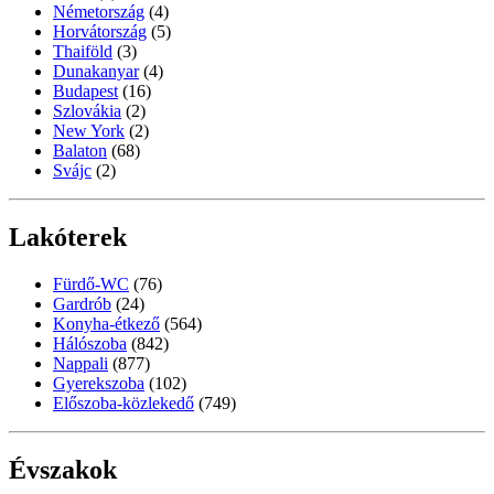
Németország
(4)
Horvátország
(5)
Thaiföld
(3)
Dunakanyar
(4)
Budapest
(16)
Szlovákia
(2)
New York
(2)
Balaton
(68)
Svájc
(2)
Lakóterek
Fürdő-WC
(76)
Gardrób
(24)
Konyha-étkező
(564)
Hálószoba
(842)
Nappali
(877)
Gyerekszoba
(102)
Előszoba-közlekedő
(749)
Évszakok