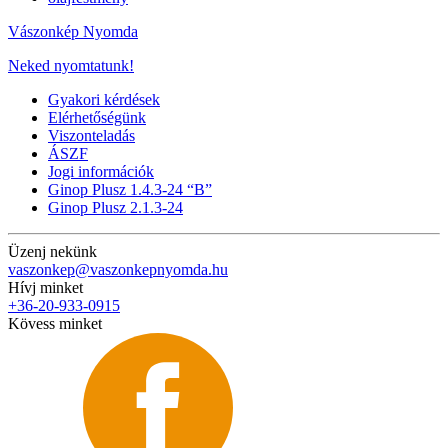
Vászonkép Nyomda
Neked nyomtatunk!
Gyakori kérdések
Elérhetőségünk
Viszonteladás
ÁSZF
Jogi információk
Ginop Plusz 1.4.3-24 “B”
Ginop Plusz 2.1.3-24
Üzenj nekünk
vaszonkep@vaszonkepnyomda.hu
Hívj minket
+36-20-933-0915
Kövess minket