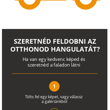
SZERETNÉD FELDOBNI AZ
OTTHONOD HANGULATÁT?
H
a
v
a
n
e
g
y
k
e
d
v
e
n
c
k
é
p
e
d
é
s
s
z
e
r
e
t
n
é
d a
f
a
l
a
d
o
n
l
á
t
n
i
1
T
ö
l
t
s
f
e
l
e
g
y
k
é
pe
t
,
v
a
g
y
v
á
l
a
ss
z
a
g
a
lé
r
i
án
k
b
ó
l