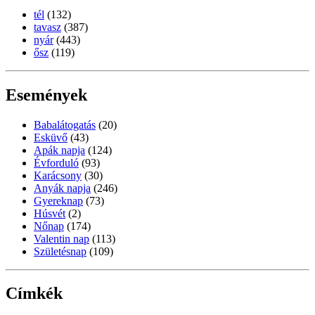
tél
(132)
tavasz
(387)
nyár
(443)
ősz
(119)
Események
Babalátogatás
(20)
Esküvő
(43)
Apák napja
(124)
Évforduló
(93)
Karácsony
(30)
Anyák napja
(246)
Gyereknap
(73)
Húsvét
(2)
Nőnap
(174)
Valentin nap
(113)
Születésnap
(109)
Címkék