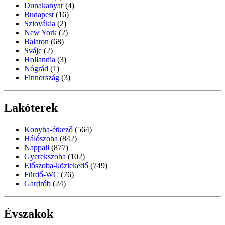
Dunakanyar
(4)
Budapest
(16)
Szlovákia
(2)
New York
(2)
Balaton
(68)
Svájc
(2)
Hollandia
(3)
Nógrád
(1)
Finnország
(3)
Lakóterek
Konyha-étkező
(564)
Hálószoba
(842)
Nappali
(877)
Gyerekszoba
(102)
Előszoba-közlekedő
(749)
Fürdő-WC
(76)
Gardrób
(24)
Évszakok