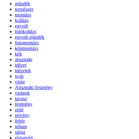
ajándék
természet
montázs
kollázs
egyedi
fotókollázs
egyedi ajándék
fotomontázs
képmontázs
kék
absztrakt
idézet
idézetek
nyár
virág
Absztrakt festmény
virágok
tavasz
festmény
zöld
növény
fehér
nőnap
sárga
rózsaszín