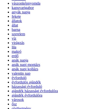
vászonképnyomda
kapuvarigabor
anyák napja
fekete
állatok
állat
barna
szerelem
víz
virágzás
lila
makró
erdő
apák napja
apák napi montázs
apák napi kollázs
valentin nap
évforduló
évfordulós ajándék
házassági évforduló
ajándék házassági évfordulóra
ajándék évfordulóra
városok
ősz
olajfestmény