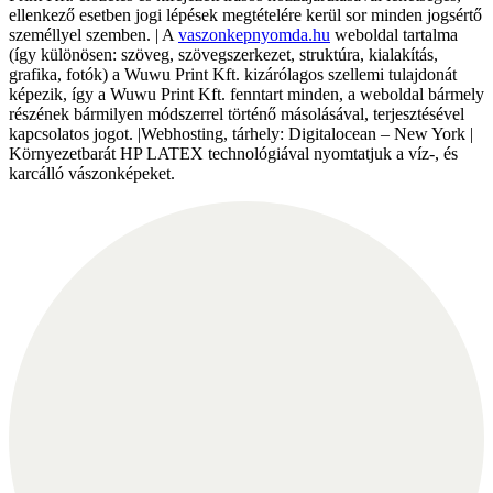
ellenkező esetben jogi lépések megtételére kerül sor minden jogsértő
személlyel szemben. | A
vaszonkepnyomda.hu
weboldal tartalma
(így különösen: szöveg, szövegszerkezet, struktúra, kialakítás,
grafika, fotók) a Wuwu Print Kft. kizárólagos szellemi tulajdonát
képezik, így a Wuwu Print Kft. fenntart minden, a weboldal bármely
részének bármilyen módszerrel történő másolásával, terjesztésével
kapcsolatos jogot. |Webhosting, tárhely: Digitalocean – New York |
Környezetbarát HP LATEX technológiával nyomtatjuk a víz-, és
karcálló vászonképeket.