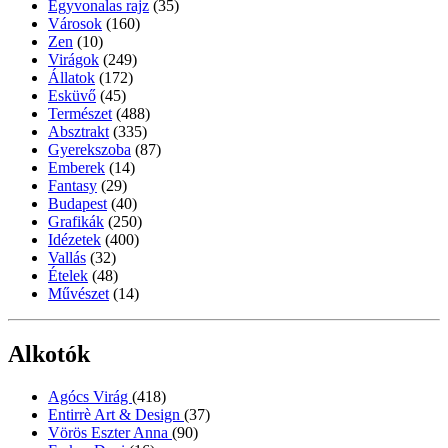
Egyvonalas rajz
(35)
Városok
(160)
Zen
(10)
Virágok
(249)
Állatok
(172)
Esküvő
(45)
Természet
(488)
Absztrakt
(335)
Gyerekszoba
(87)
Emberek
(14)
Fantasy
(29)
Budapest
(40)
Grafikák
(250)
Idézetek
(400)
Vallás
(32)
Ételek
(48)
Művészet
(14)
Alkotók
Agócs Virág
(418)
Entirrè Art & Design
(37)
Vörös Eszter Anna
(90)