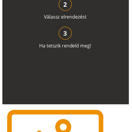
2
V
á
l
a
ss
z
e
l
r
e
n
d
e
z
é
s
t
3
H
a
t
e
t
s
z
i
k
r
e
n
d
el
d
m
e
g
!