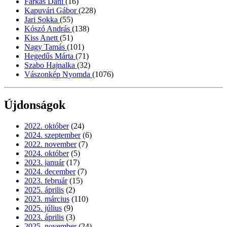
Farkas Dani
(16)
Kapuvári Gábor
(228)
Jari Sokka
(55)
Kószó András
(138)
Kiss Anett
(51)
Nagy Tamás
(101)
Hegedűs Márta
(71)
Szabo Hajnalka
(32)
Vászonkép Nyomda
(1076)
Újdonságok
2022. október
(24)
2024. szeptember
(6)
2022. november
(7)
2024. október
(5)
2023. január
(17)
2024. december
(7)
2023. február
(15)
2025. április
(2)
2023. március
(110)
2025. július
(9)
2023. április
(3)
2025. november
(24)