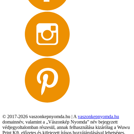
© 2017-2026 vaszonkepnyomda.hu | A
vaszonkepnyomda.hu
domainnév, valamint a „Vászonkép Nyomda” név bejegyzett
védjegyoltalomban részesül, annak felhasználása kizárólag a Wuwu
Print Kft. előzetes és kifejezett írásos hozzájárulásával lehetséges,