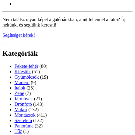
Nem találsz olyan képet a galériánkban, amit feltennél a falra? Írj
nekünk, és segítünk keresni!
Segítséget kérek!
Kategóriák
Fekete-fehér
(80)
Kifestők
(51)
Gyümölcsök
(19)
Modern
(9)
Italok
(25)
Zene
(7)
Járművek
(21)
Drónfotó
(143)
Makró
(132)
Montázsok
(411)
Szerelem
(132)
Panoráma
(32)
Tűz
(1)