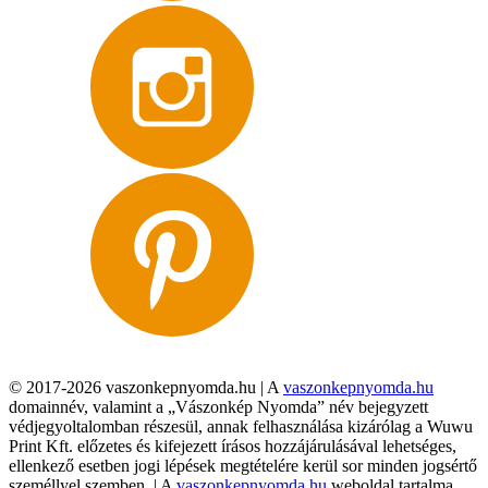
© 2017-2026 vaszonkepnyomda.hu | A
vaszonkepnyomda.hu
domainnév, valamint a „Vászonkép Nyomda” név bejegyzett
védjegyoltalomban részesül, annak felhasználása kizárólag a Wuwu
Print Kft. előzetes és kifejezett írásos hozzájárulásával lehetséges,
ellenkező esetben jogi lépések megtételére kerül sor minden jogsértő
személlyel szemben. | A
vaszonkepnyomda.hu
weboldal tartalma