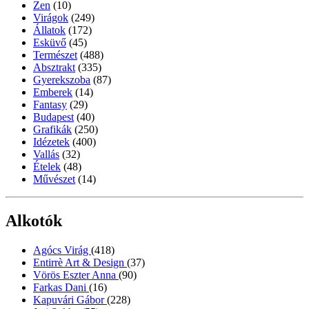
Zen
(10)
Virágok
(249)
Állatok
(172)
Esküvő
(45)
Természet
(488)
Absztrakt
(335)
Gyerekszoba
(87)
Emberek
(14)
Fantasy
(29)
Budapest
(40)
Grafikák
(250)
Idézetek
(400)
Vallás
(32)
Ételek
(48)
Művészet
(14)
Alkotók
Agócs Virág
(418)
Entirrè Art & Design
(37)
Vörös Eszter Anna
(90)
Farkas Dani
(16)
Kapuvári Gábor
(228)