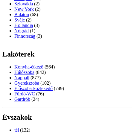
Szlovákia
(2)
New York
(2)
Balaton
(68)
Svájc
(2)
Hollandia
(3)
Nógrád
(1)
Finnország
(3)
Lakóterek
Konyha-étkező
(564)
Hálószoba
(842)
Nappali
(877)
Gyerekszoba
(102)
Előszoba-közlekedő
(749)
Fürdő-WC
(76)
Gardrób
(24)
Évszakok
tél
(132)