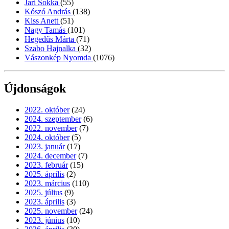
Jari Sokka
(55)
Kószó András
(138)
Kiss Anett
(51)
Nagy Tamás
(101)
Hegedűs Márta
(71)
Szabo Hajnalka
(32)
Vászonkép Nyomda
(1076)
Újdonságok
2022. október
(24)
2024. szeptember
(6)
2022. november
(7)
2024. október
(5)
2023. január
(17)
2024. december
(7)
2023. február
(15)
2025. április
(2)
2023. március
(110)
2025. július
(9)
2023. április
(3)
2025. november
(24)
2023. június
(10)