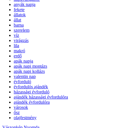
anyák napja
fekete
állatok
állat
barna
szerelem
víz
virágzás
lila
makró
erdő
apák napja
apák napi montázs
apák napi kollázs
valentin nap
évforduló
évfordulós ajándék
házassági évforduló
ajándék házassági évfordulóra
ajándék évfordulóra
városok
ősz
olajfestmény
Vászonkép Nyomda