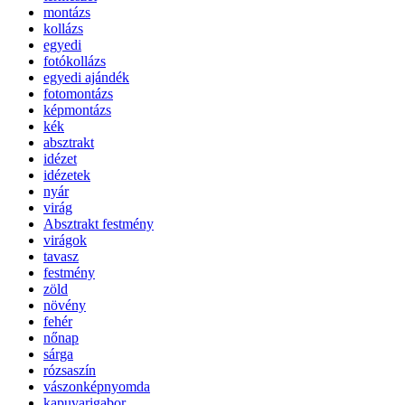
montázs
kollázs
egyedi
fotókollázs
egyedi ajándék
fotomontázs
képmontázs
kék
absztrakt
idézet
idézetek
nyár
virág
Absztrakt festmény
virágok
tavasz
festmény
zöld
növény
fehér
nőnap
sárga
rózsaszín
vászonképnyomda
kapuvarigabor