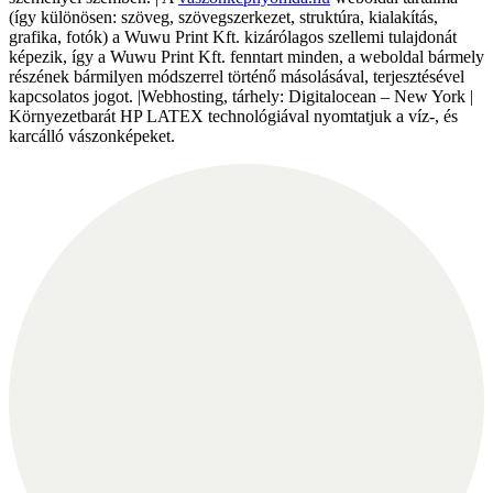
(így különösen: szöveg, szövegszerkezet, struktúra, kialakítás,
grafika, fotók) a Wuwu Print Kft. kizárólagos szellemi tulajdonát
képezik, így a Wuwu Print Kft. fenntart minden, a weboldal bármely
részének bármilyen módszerrel történő másolásával, terjesztésével
kapcsolatos jogot. |Webhosting, tárhely: Digitalocean – New York |
Környezetbarát HP LATEX technológiával nyomtatjuk a víz-, és
karcálló vászonképeket.