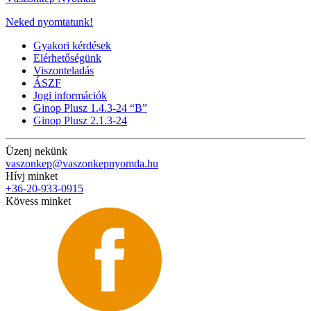
Neked nyomtatunk!
Gyakori kérdések
Elérhetőségünk
Viszonteladás
ÁSZF
Jogi információk
Ginop Plusz 1.4.3-24 “B”
Ginop Plusz 2.1.3-24
Üzenj nekünk
vaszonkep@vaszonkepnyomda.hu
Hívj minket
+36-20-933-0915
Kövess minket