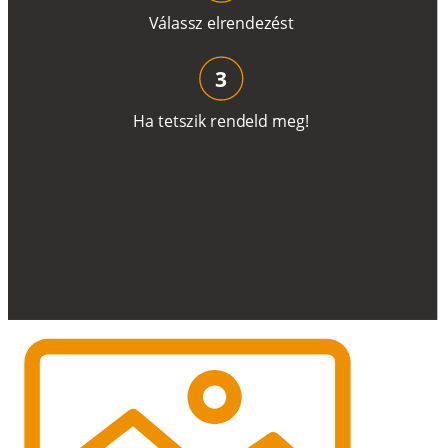
V
á
l
a
ss
z
e
l
r
e
n
d
e
z
é
s
t
3
H
a
t
e
t
s
z
i
k
r
e
n
d
el
d
m
e
g
!