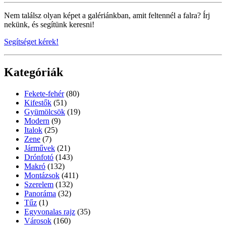
Nem találsz olyan képet a galériánkban, amit feltennél a falra? Írj
nekünk, és segítünk keresni!
Segítséget kérek!
Kategóriák
Fekete-fehér
(80)
Kifestők
(51)
Gyümölcsök
(19)
Modern
(9)
Italok
(25)
Zene
(7)
Járművek
(21)
Drónfotó
(143)
Makró
(132)
Montázsok
(411)
Szerelem
(132)
Panoráma
(32)
Tűz
(1)
Egyvonalas rajz
(35)
Városok
(160)