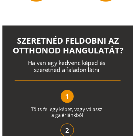
SZERETNÉD FELDOBNI AZ
OTTHONOD HANGULATÁT?
H
a
v
a
n
e
g
y
k
e
d
v
e
n
c
k
é
p
e
d
é
s
s
z
e
r
e
t
n
é
d a
f
a
l
a
d
o
n
l
á
t
n
i
1
T
ö
l
t
s
f
e
l
e
g
y
k
é
pe
t
,
v
a
g
y
v
á
l
a
ss
z
a
g
a
lé
r
i
án
k
b
ó
l
2