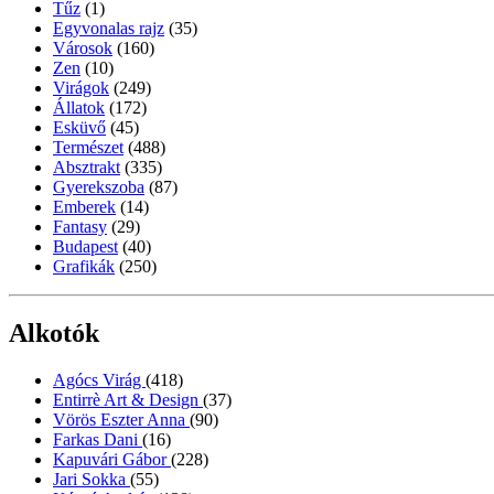
Tűz
(1)
Egyvonalas rajz
(35)
Városok
(160)
Zen
(10)
Virágok
(249)
Állatok
(172)
Esküvő
(45)
Természet
(488)
Absztrakt
(335)
Gyerekszoba
(87)
Emberek
(14)
Fantasy
(29)
Budapest
(40)
Grafikák
(250)
Alkotók
Agócs Virág
(418)
Entirrè Art & Design
(37)
Vörös Eszter Anna
(90)
Farkas Dani
(16)
Kapuvári Gábor
(228)
Jari Sokka
(55)