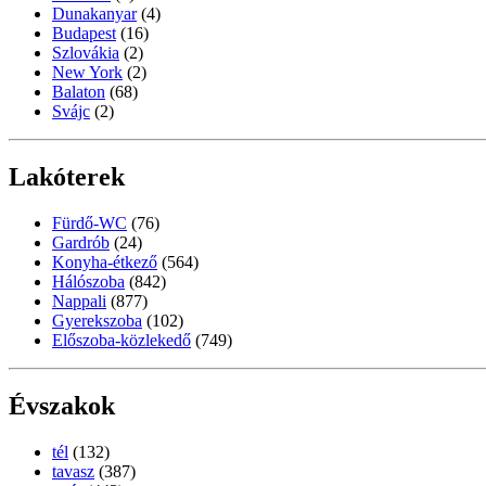
Dunakanyar
(4)
Budapest
(16)
Szlovákia
(2)
New York
(2)
Balaton
(68)
Svájc
(2)
Lakóterek
Fürdő-WC
(76)
Gardrób
(24)
Konyha-étkező
(564)
Hálószoba
(842)
Nappali
(877)
Gyerekszoba
(102)
Előszoba-közlekedő
(749)
Évszakok
tél
(132)
tavasz
(387)