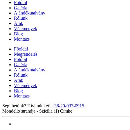
Fotófal
Galéria
Ajándékutalvány
Rólunk
Árak
Vélemények
Blog
Montázs
Főoldal
Megrendelés
Fotófal
Galéria
Ajándékutalvány
Rólunk
Árak
Vélemények
Blog
Montázs
Segíthetünk? Hívj minket!
+36-20-933-0915
Mondello strandja - Szicília (1)
Címke