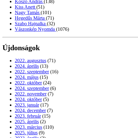
Kószó András
(138)
Kiss Anett
(51)
Nagy Tamás
(101)
Hegedűs Márta
(71)
Szabo Hajnalka
(32)
Vászonkép Nyomda
(1076)
Újdonságok
2022. augusztus
(71)
2024. április
(13)
2022. szeptember
(16)
2024. május
(15)
2022. október
(24)
2024. szeptember
(6)
2022. november
(7)
2024. október
(5)
2023. január
(17)
2024. december
(7)
2023. február
(15)
2025. április
(2)
2023. március
(110)
2025. július
(9)