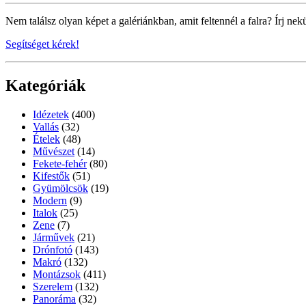
Nem találsz olyan képet a galériánkban, amit feltennél a falra? Írj nek
Segítséget kérek!
Kategóriák
Idézetek
(400)
Vallás
(32)
Ételek
(48)
Művészet
(14)
Fekete-fehér
(80)
Kifestők
(51)
Gyümölcsök
(19)
Modern
(9)
Italok
(25)
Zene
(7)
Járművek
(21)
Drónfotó
(143)
Makró
(132)
Montázsok
(411)
Szerelem
(132)
Panoráma
(32)