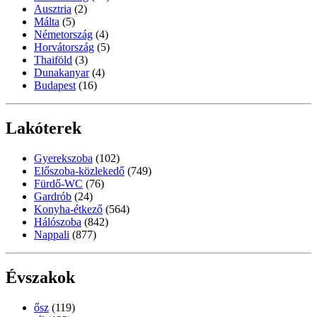
Ausztria
(2)
Málta
(5)
Németország
(4)
Horvátország
(5)
Thaiföld
(3)
Dunakanyar
(4)
Budapest
(16)
Lakóterek
Gyerekszoba
(102)
Előszoba-közlekedő
(749)
Fürdő-WC
(76)
Gardrób
(24)
Konyha-étkező
(564)
Hálószoba
(842)
Nappali
(877)
Évszakok
ősz
(119)