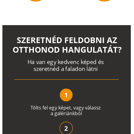
SZERETNÉD FELDOBNI AZ
OTTHONOD HANGULATÁT?
H
a
v
a
n
e
g
y
k
e
d
v
e
n
c
k
é
p
e
d
é
s
s
z
e
r
e
t
n
é
d a
f
a
l
a
d
o
n
l
á
t
n
i
1
T
ö
l
t
s
f
e
l
e
g
y
k
é
pe
t
,
v
a
g
y
v
á
l
a
ss
z
a
g
a
lé
r
i
án
k
b
ó
l
2