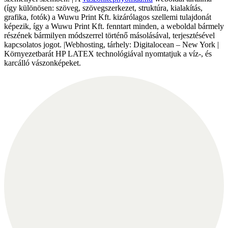
(így különösen: szöveg, szövegszerkezet, struktúra, kialakítás,
grafika, fotók) a Wuwu Print Kft. kizárólagos szellemi tulajdonát
képezik, így a Wuwu Print Kft. fenntart minden, a weboldal bármely
részének bármilyen módszerrel történő másolásával, terjesztésével
kapcsolatos jogot. |Webhosting, tárhely: Digitalocean – New York |
Környezetbarát HP LATEX technológiával nyomtatjuk a víz-, és
karcálló vászonképeket.