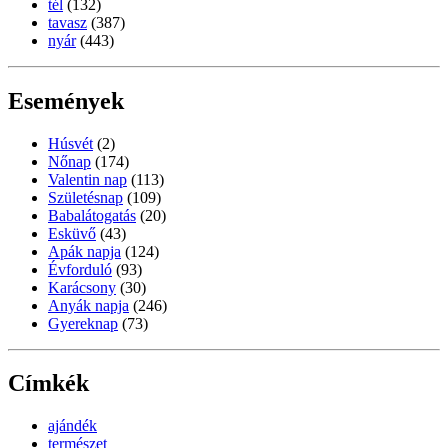
tél
(132)
tavasz
(387)
nyár
(443)
Események
Húsvét
(2)
Nőnap
(174)
Valentin nap
(113)
Születésnap
(109)
Babalátogatás
(20)
Esküvő
(43)
Apák napja
(124)
Évforduló
(93)
Karácsony
(30)
Anyák napja
(246)
Gyereknap
(73)
Címkék
ajándék
természet