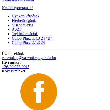
Neked nyomtatunk!
Gyakori kérdések
Elérhetőségünk
Viszonteladás
ÁSZF
Jogi információk
Ginop Plusz 1.4.3-24 “B”
Ginop Plusz 2.1.3-24
Üzenj nekünk
vaszonkep@vaszonkepnyomda.hu
Hívj minket
+36-20-933-0915
Kövess minket