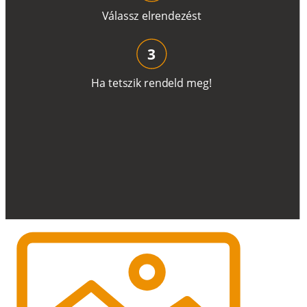
V
á
l
a
ss
z
e
l
r
e
n
d
e
z
é
s
t
3
H
a
t
e
t
s
z
i
k
r
e
n
d
el
d
m
e
g
!