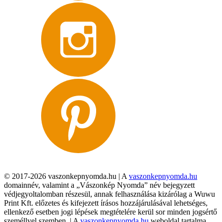
© 2017-2026 vaszonkepnyomda.hu | A
vaszonkepnyomda.hu
domainnév, valamint a „Vászonkép Nyomda” név bejegyzett
védjegyoltalomban részesül, annak felhasználása kizárólag a Wuwu
Print Kft. előzetes és kifejezett írásos hozzájárulásával lehetséges,
ellenkező esetben jogi lépések megtételére kerül sor minden jogsértő
személlyel szemben. | A
vaszonkepnyomda.hu
weboldal tartalma