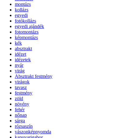
montázs
kollázs
egyedi
fotókollázs
egyedi ajándék
fotomontázs
képmontázs
kék
absztrakt
idézet
idézetek
nyár
virág
Absztrakt festmény
virágok
tavasz
festmény
zöld
növény
fehér
nőnap
sárga
rózsaszín
vászonképnyomda
kapuvarigabor