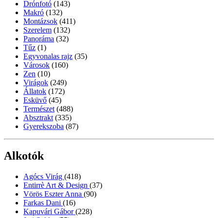
Drónfotó
(143)
Makró
(132)
Montázsok
(411)
Szerelem
(132)
Panoráma
(32)
Tűz
(1)
Egyvonalas rajz
(35)
Városok
(160)
Zen
(10)
Virágok
(249)
Állatok
(172)
Esküvő
(45)
Természet
(488)
Absztrakt
(335)
Gyerekszoba
(87)
Alkotók
Agócs Virág
(418)
Entirrè Art & Design
(37)
Vörös Eszter Anna
(90)
Farkas Dani
(16)
Kapuvári Gábor
(228)