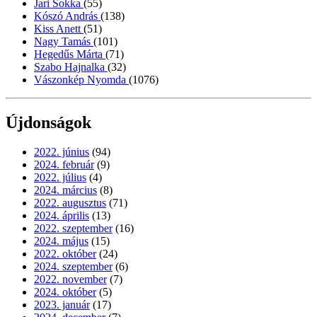
Jari Sokka
(55)
Kószó András
(138)
Kiss Anett
(51)
Nagy Tamás
(101)
Hegedűs Márta
(71)
Szabo Hajnalka
(32)
Vászonkép Nyomda
(1076)
Újdonságok
2022. június
(94)
2024. február
(9)
2022. július
(4)
2024. március
(8)
2022. augusztus
(71)
2024. április
(13)
2022. szeptember
(16)
2024. május
(15)
2022. október
(24)
2024. szeptember
(6)
2022. november
(7)
2024. október
(5)
2023. január
(17)