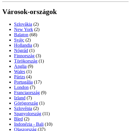
Városok-országok
Szlovákia
(2)
New York
(2)
Balaton
(68)
Svájc
(2)
Hollandia
(3)
Nógrád
(1)
Finnország
(3)
Törökország
(1)
Anglia
(9)
Wales
(1)
Párizs
(4)
Portugália
(17)
London
(7)
Franciaország
(9)
Izland
(7)
Görögország
(1)
Szlovénia
(2)
Spanyolország
(11)
Bled
(2)
Indonézia - Bali
(10)
Olaszország
(37)