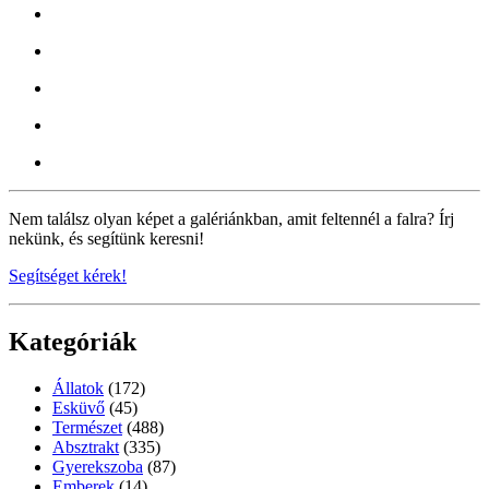
Nem találsz olyan képet a galériánkban, amit feltennél a falra? Írj
nekünk, és segítünk keresni!
Segítséget kérek!
Kategóriák
Állatok
(172)
Esküvő
(45)
Természet
(488)
Absztrakt
(335)
Gyerekszoba
(87)
Emberek
(14)