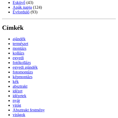
Esküvő
(43)
Apák napja
(124)
Évforduló
(93)
Címkék
ajándék
természet
montázs
kollázs
egyedi
fotókollázs
egyedi ajándék
fotomontázs
képmontázs
kék
absztrakt
idézet
idézetek
nyár
virág
Absztrakt festmény
virágok