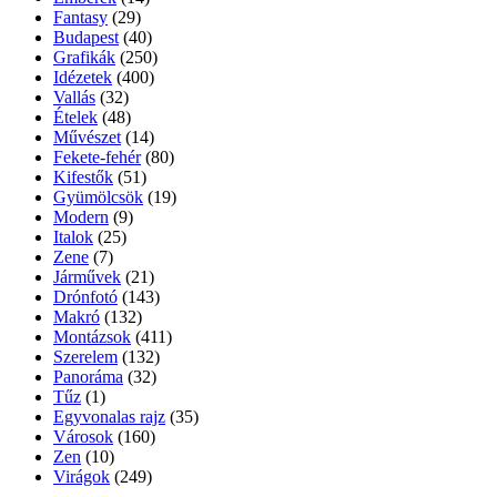
Fantasy
(29)
Budapest
(40)
Grafikák
(250)
Idézetek
(400)
Vallás
(32)
Ételek
(48)
Művészet
(14)
Fekete-fehér
(80)
Kifestők
(51)
Gyümölcsök
(19)
Modern
(9)
Italok
(25)
Zene
(7)
Járművek
(21)
Drónfotó
(143)
Makró
(132)
Montázsok
(411)
Szerelem
(132)
Panoráma
(32)
Tűz
(1)
Egyvonalas rajz
(35)
Városok
(160)
Zen
(10)
Virágok
(249)