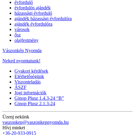
évforduló
évfordulós ajándék
házassági évforduló
ajándék házassági évfordulóra
ajándék évfordulóra
városok
ősz
olajfestmény
Vászonkép Nyomda
Neked nyomtatunk!
Gyakori kérdések
Elérhetőségünk
Viszonteladás
ÁSZF
Jogi információk
Ginop Plusz 1.4.3-24 “B”
Ginop Plusz 2.1.3-24
Üzenj nekünk
vaszonkep@vaszonkepnyomda.hu
Hívj minket
+36-20-933-0915