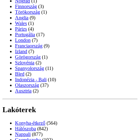
Nógrád
(1)
Finnország
(3)
Törökország
(1)
Anglia
(9)
Wales
(1)
Párizs
(4)
Portugália
(17)
London
(7)
Franciaország
(9)
Izland
(7)
Görögország
(1)
Szlovénia
(2)
Spanyolország
(11)
Bled
(2)
Indonézia - Bali
(10)
Olaszország
(37)
Ausztria
(2)
Lakóterek
Konyha-étkező
(564)
Hálószoba
(842)
Nappali
(877)
Gyerekszoba
(102)