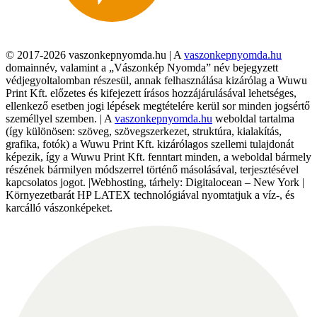
© 2017-2026 vaszonkepnyomda.hu | A
vaszonkepnyomda.hu
domainnév, valamint a „Vászonkép Nyomda” név bejegyzett
védjegyoltalomban részesül, annak felhasználása kizárólag a Wuwu
Print Kft. előzetes és kifejezett írásos hozzájárulásával lehetséges,
ellenkező esetben jogi lépések megtételére kerül sor minden jogsértő
személlyel szemben. | A
vaszonkepnyomda.hu
weboldal tartalma
(így különösen: szöveg, szövegszerkezet, struktúra, kialakítás,
grafika, fotók) a Wuwu Print Kft. kizárólagos szellemi tulajdonát
képezik, így a Wuwu Print Kft. fenntart minden, a weboldal bármely
részének bármilyen módszerrel történő másolásával, terjesztésével
kapcsolatos jogot. |Webhosting, tárhely: Digitalocean – New York |
Környezetbarát HP LATEX technológiával nyomtatjuk a víz-, és
karcálló vászonképeket.