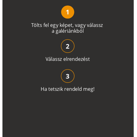
1
T
ö
l
t
s
f
e
l
e
g
y
k
é
pe
t
,
v
a
g
y
v
á
l
a
ss
z
a
g
a
lé
r
i
án
k
b
ó
l
2
V
á
l
a
ss
z
e
l
r
e
n
d
e
z
é
s
t
3
H
a
t
e
t
s
z
i
k
r
e
n
d
el
d
m
e
g
!