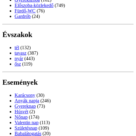
Előszoba-közlekedő
(749)
Fürdő-WC
(76)
Gardrób
(24)
Évszakok
tél
(132)
tavasz
(387)
nyár
(443)
ősz
(119)
Események
Karácsony
(30)
Anyák napja
(246)
Gyereknap
(73)
Húsvét
(2)
Nőnap
(174)
Valentin nap
(113)
Születésnap
(109)
Babalátogatás
(20)