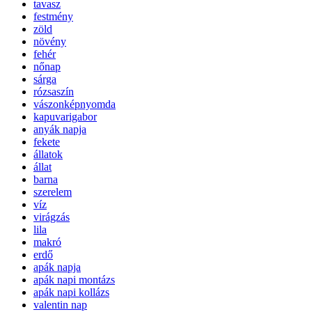
tavasz
festmény
zöld
növény
fehér
nőnap
sárga
rózsaszín
vászonképnyomda
kapuvarigabor
anyák napja
fekete
állatok
állat
barna
szerelem
víz
virágzás
lila
makró
erdő
apák napja
apák napi montázs
apák napi kollázs
valentin nap