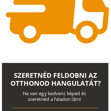
SZERETNÉD FELDOBNI AZ
OTTHONOD HANGULATÁT?
H
a
v
a
n
e
g
y
k
e
d
v
e
n
c
k
é
p
e
d
é
s
s
z
e
r
e
t
n
é
d a
f
a
l
a
d
o
n
l
á
t
n
i