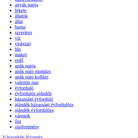
anyák napja
fekete
állatok
állat
barna
szerelem
víz
virágzás
lila
makró
erdő
apák napja
apák napi montázs
apák napi kollázs
valentin nap
évforduló
évfordulós ajándék
házassági évforduló
ajándék házassági évfordulóra
ajándék évfordulóra
városok
ősz
olajfestmény
Vászonkép Nyomda