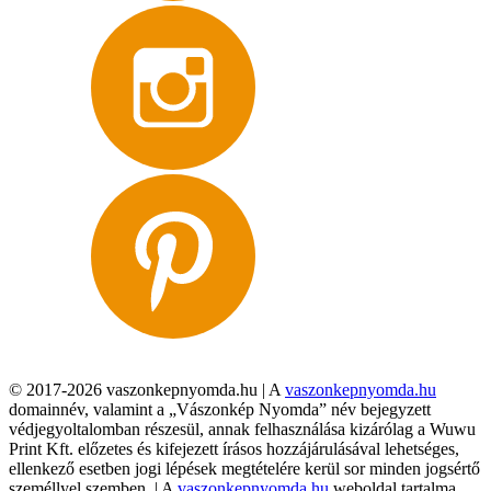
© 2017-2026 vaszonkepnyomda.hu | A
vaszonkepnyomda.hu
domainnév, valamint a „Vászonkép Nyomda” név bejegyzett
védjegyoltalomban részesül, annak felhasználása kizárólag a Wuwu
Print Kft. előzetes és kifejezett írásos hozzájárulásával lehetséges,
ellenkező esetben jogi lépések megtételére kerül sor minden jogsértő
személlyel szemben. | A
vaszonkepnyomda.hu
weboldal tartalma