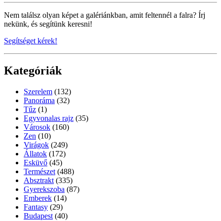
Nem találsz olyan képet a galériánkban, amit feltennél a falra? Írj
nekünk, és segítünk keresni!
Segítséget kérek!
Kategóriák
Szerelem
(132)
Panoráma
(32)
Tűz
(1)
Egyvonalas rajz
(35)
Városok
(160)
Zen
(10)
Virágok
(249)
Állatok
(172)
Esküvő
(45)
Természet
(488)
Absztrakt
(335)
Gyerekszoba
(87)
Emberek
(14)
Fantasy
(29)
Budapest
(40)