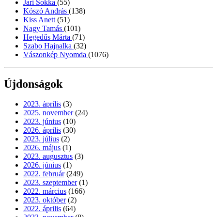
Jari Sokka
(55)
Kószó András
(138)
Kiss Anett
(51)
Nagy Tamás
(101)
Hegedűs Márta
(71)
Szabo Hajnalka
(32)
Vászonkép Nyomda
(1076)
Újdonságok
2023. április
(3)
2025. november
(24)
2023. június
(10)
2026. április
(30)
2023. július
(2)
2026. május
(1)
2023. augusztus
(3)
2026. június
(1)
2022. február
(249)
2023. szeptember
(1)
2022. március
(166)
2023. október
(2)
2022. április
(64)