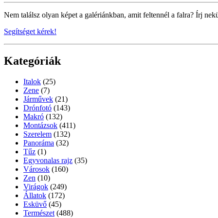
Nem találsz olyan képet a galériánkban, amit feltennél a falra? Írj nek
Segítséget kérek!
Kategóriák
Italok
(25)
Zene
(7)
Járművek
(21)
Drónfotó
(143)
Makró
(132)
Montázsok
(411)
Szerelem
(132)
Panoráma
(32)
Tűz
(1)
Egyvonalas rajz
(35)
Városok
(160)
Zen
(10)
Virágok
(249)
Állatok
(172)
Esküvő
(45)
Természet
(488)