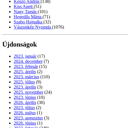
Kószó András
(138)
Kiss Anett
(51)
Nagy Tamás
(101)
Hegedűs Márta
(71)
Szabo Hajnalka
(32)
Vászonkép Nyomda
(1076)
Újdonságok
2023. január
(17)
2024. december
(7)
2023. február
(15)
2025. április
(2)
2023. március
(110)
2025. július
(9)
2023. április
(3)
2025. november
(24)
2023. június
(10)
2026. április
(30)
2023. július
(2)
2026. május
(1)
2023. augusztus
(3)
2026. június
(1)