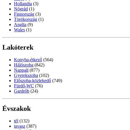
Hollandia
(3)
Nógrád
(1)
Finnország
(3)
Törökország
(1)
Anglia
(9)
Wales
(1)
Lakóterek
Konyha-étkező
(564)
Hálószoba
(842)
Nappali
(877)
Gyerekszoba
(102)
Előszoba-közlekedő
(749)
Fürdő-WC
(76)
Gardrób
(24)
Évszakok
tél
(132)
tavasz
(387)