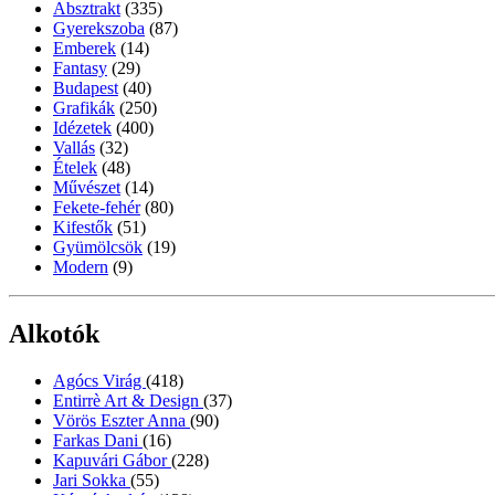
Absztrakt
(335)
Gyerekszoba
(87)
Emberek
(14)
Fantasy
(29)
Budapest
(40)
Grafikák
(250)
Idézetek
(400)
Vallás
(32)
Ételek
(48)
Művészet
(14)
Fekete-fehér
(80)
Kifestők
(51)
Gyümölcsök
(19)
Modern
(9)
Alkotók
Agócs Virág
(418)
Entirrè Art & Design
(37)
Vörös Eszter Anna
(90)
Farkas Dani
(16)
Kapuvári Gábor
(228)
Jari Sokka
(55)