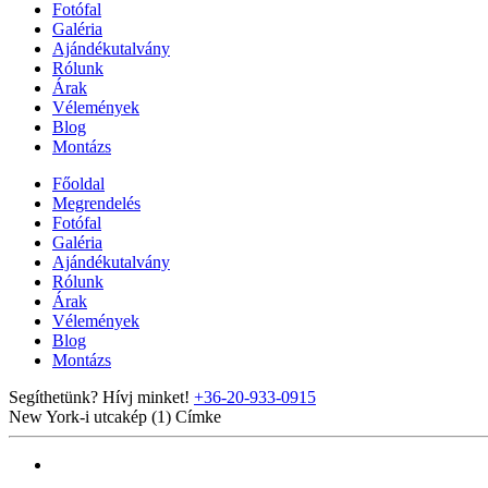
Fotófal
Galéria
Ajándékutalvány
Rólunk
Árak
Vélemények
Blog
Montázs
Főoldal
Megrendelés
Fotófal
Galéria
Ajándékutalvány
Rólunk
Árak
Vélemények
Blog
Montázs
Segíthetünk? Hívj minket!
+36-20-933-0915
New York-i utcakép (1)
Címke