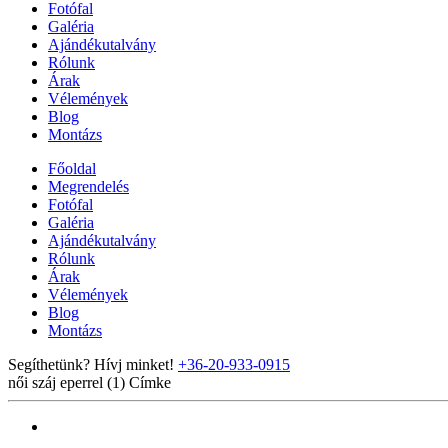
Fotófal
Galéria
Ajándékutalvány
Rólunk
Árak
Vélemények
Blog
Montázs
Főoldal
Megrendelés
Fotófal
Galéria
Ajándékutalvány
Rólunk
Árak
Vélemények
Blog
Montázs
Segíthetünk? Hívj minket!
+36-20-933-0915
női száj eperrel (1)
Címke