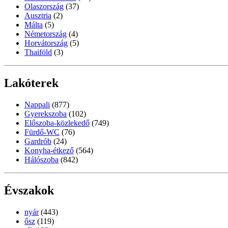
Olaszország
(37)
Ausztria
(2)
Málta
(5)
Németország
(4)
Horvátország
(5)
Thaiföld
(3)
Lakóterek
Nappali
(877)
Gyerekszoba
(102)
Előszoba-közlekedő
(749)
Fürdő-WC
(76)
Gardrób
(24)
Konyha-étkező
(564)
Hálószoba
(842)
Évszakok
nyár
(443)
ősz
(119)