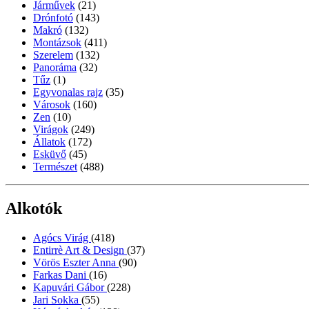
Járművek
(21)
Drónfotó
(143)
Makró
(132)
Montázsok
(411)
Szerelem
(132)
Panoráma
(32)
Tűz
(1)
Egyvonalas rajz
(35)
Városok
(160)
Zen
(10)
Virágok
(249)
Állatok
(172)
Esküvő
(45)
Természet
(488)
Alkotók
Agócs Virág
(418)
Entirrè Art & Design
(37)
Vörös Eszter Anna
(90)
Farkas Dani
(16)
Kapuvári Gábor
(228)
Jari Sokka
(55)