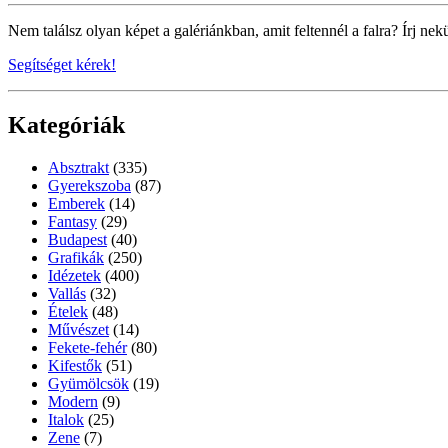
Nem találsz olyan képet a galériánkban, amit feltennél a falra? Írj nek
Segítséget kérek!
Kategóriák
Absztrakt
(335)
Gyerekszoba
(87)
Emberek
(14)
Fantasy
(29)
Budapest
(40)
Grafikák
(250)
Idézetek
(400)
Vallás
(32)
Ételek
(48)
Művészet
(14)
Fekete-fehér
(80)
Kifestők
(51)
Gyümölcsök
(19)
Modern
(9)
Italok
(25)
Zene
(7)