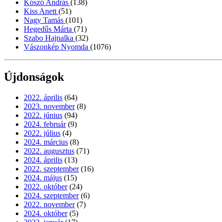
Kószó András
(138)
Kiss Anett
(51)
Nagy Tamás
(101)
Hegedűs Márta
(71)
Szabo Hajnalka
(32)
Vászonkép Nyomda
(1076)
Újdonságok
2022. április
(64)
2023. november
(8)
2022. június
(94)
2024. február
(9)
2022. július
(4)
2024. március
(8)
2022. augusztus
(71)
2024. április
(13)
2022. szeptember
(16)
2024. május
(15)
2022. október
(24)
2024. szeptember
(6)
2022. november
(7)
2024. október
(5)