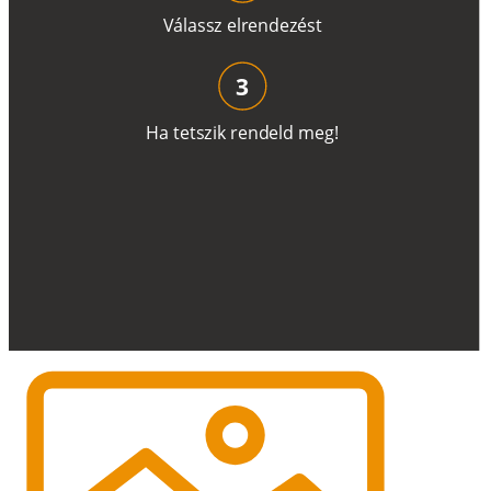
V
á
l
a
ss
z
e
l
r
e
n
d
e
z
é
s
t
3
H
a
t
e
t
s
z
i
k
r
e
n
d
el
d
m
e
g
!