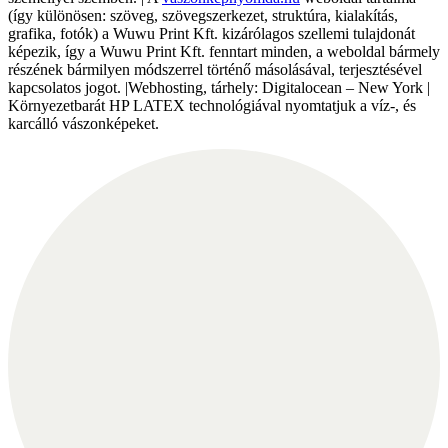
(így különösen: szöveg, szövegszerkezet, struktúra, kialakítás,
grafika, fotók) a Wuwu Print Kft. kizárólagos szellemi tulajdonát
képezik, így a Wuwu Print Kft. fenntart minden, a weboldal bármely
részének bármilyen módszerrel történő másolásával, terjesztésével
kapcsolatos jogot. |Webhosting, tárhely: Digitalocean – New York |
Környezetbarát HP LATEX technológiával nyomtatjuk a víz-, és
karcálló vászonképeket.