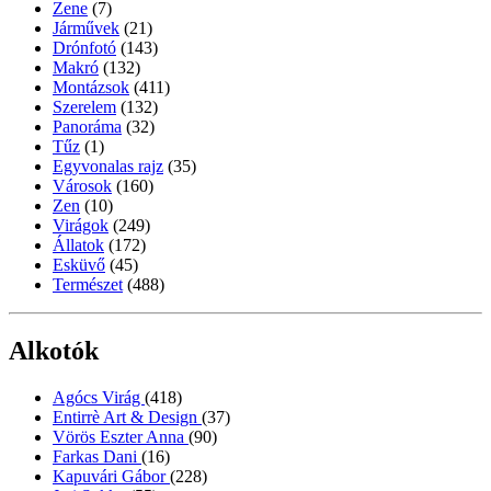
Zene
(7)
Járművek
(21)
Drónfotó
(143)
Makró
(132)
Montázsok
(411)
Szerelem
(132)
Panoráma
(32)
Tűz
(1)
Egyvonalas rajz
(35)
Városok
(160)
Zen
(10)
Virágok
(249)
Állatok
(172)
Esküvő
(45)
Természet
(488)
Alkotók
Agócs Virág
(418)
Entirrè Art & Design
(37)
Vörös Eszter Anna
(90)
Farkas Dani
(16)
Kapuvári Gábor
(228)