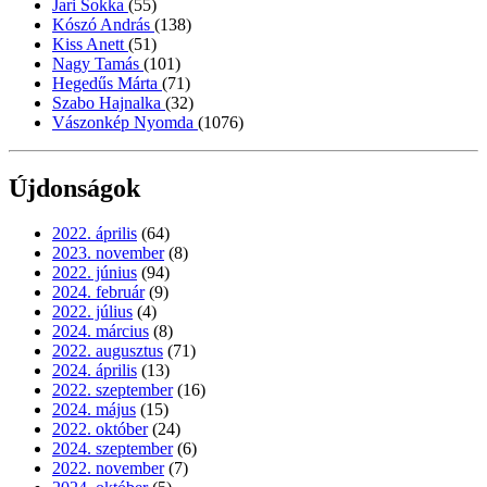
Jari Sokka
(55)
Kószó András
(138)
Kiss Anett
(51)
Nagy Tamás
(101)
Hegedűs Márta
(71)
Szabo Hajnalka
(32)
Vászonkép Nyomda
(1076)
Újdonságok
2022. április
(64)
2023. november
(8)
2022. június
(94)
2024. február
(9)
2022. július
(4)
2024. március
(8)
2022. augusztus
(71)
2024. április
(13)
2022. szeptember
(16)
2024. május
(15)
2022. október
(24)
2024. szeptember
(6)
2022. november
(7)