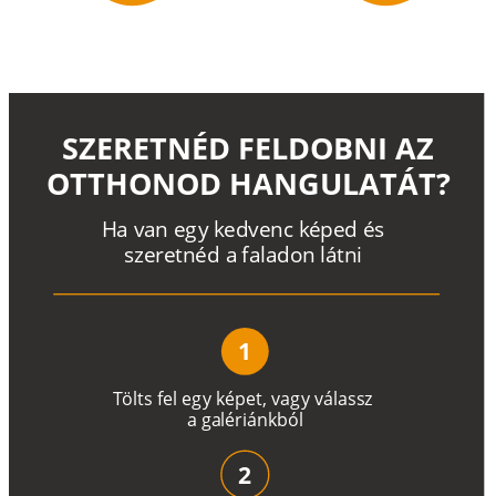
SZERETNÉD FELDOBNI AZ
OTTHONOD HANGULATÁT?
H
a
v
a
n
e
g
y
k
e
d
v
e
n
c
k
é
p
e
d
é
s
s
z
e
r
e
t
n
é
d a
f
a
l
a
d
o
n
l
á
t
n
i
1
T
ö
l
t
s
f
e
l
e
g
y
k
é
pe
t
,
v
a
g
y
v
á
l
a
ss
z
a
g
a
lé
r
i
án
k
b
ó
l
2