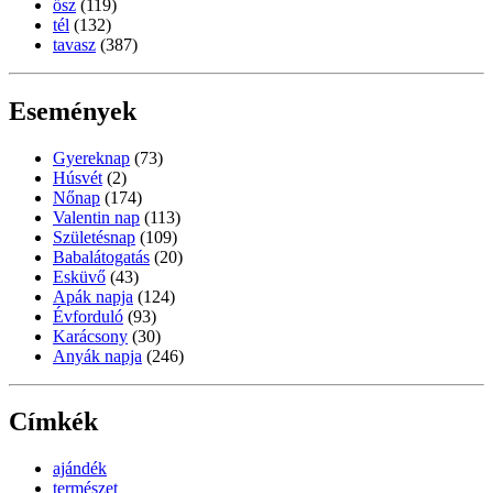
ősz
(119)
tél
(132)
tavasz
(387)
Események
Gyereknap
(73)
Húsvét
(2)
Nőnap
(174)
Valentin nap
(113)
Születésnap
(109)
Babalátogatás
(20)
Esküvő
(43)
Apák napja
(124)
Évforduló
(93)
Karácsony
(30)
Anyák napja
(246)
Címkék
ajándék
természet