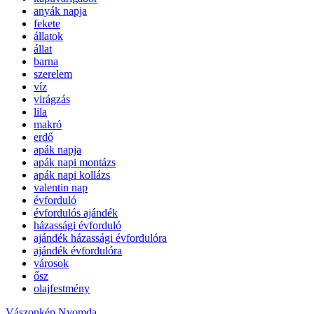
anyák napja
fekete
állatok
állat
barna
szerelem
víz
virágzás
lila
makró
erdő
apák napja
apák napi montázs
apák napi kollázs
valentin nap
évforduló
évfordulós ajándék
házassági évforduló
ajándék házassági évfordulóra
ajándék évfordulóra
városok
ősz
olajfestmény
Vászonkép Nyomda