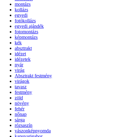
montázs
kollázs
egyedi
fotókollázs
egyedi ajándék
fotomontázs
képmontázs
kék
absztrakt
idézet
idézetek
nyár
virág
Absztrakt festmény
virágok
tavasz
festmény
zöld
növény
fehér
nőnap
sárga
rózsaszín
vászonképnyomda
kapuvarigabor