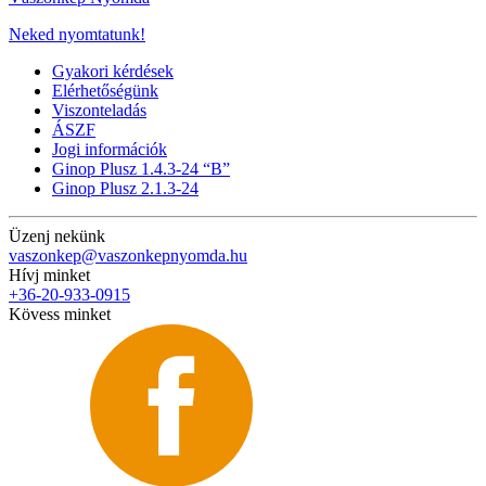
Neked nyomtatunk!
Gyakori kérdések
Elérhetőségünk
Viszonteladás
ÁSZF
Jogi információk
Ginop Plusz 1.4.3-24 “B”
Ginop Plusz 2.1.3-24
Üzenj nekünk
vaszonkep@vaszonkepnyomda.hu
Hívj minket
+36-20-933-0915
Kövess minket