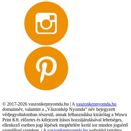
© 2017-2026 vaszonkepnyomda.hu | A
vaszonkepnyomda.hu
domainnév, valamint a „Vászonkép Nyomda” név bejegyzett
védjegyoltalomban részesül, annak felhasználása kizárólag a Wuwu
Print Kft. előzetes és kifejezett írásos hozzájárulásával lehetséges,
ellenkező esetben jogi lépések megtételére kerül sor minden jogsértő
személlyel szemben. | A
vaszonkepnyomda.hu
weboldal tartalma