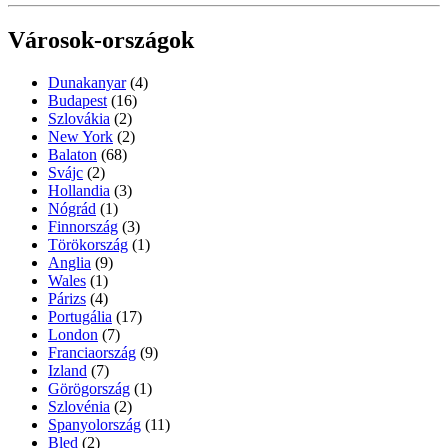
Városok-országok
Dunakanyar
(4)
Budapest
(16)
Szlovákia
(2)
New York
(2)
Balaton
(68)
Svájc
(2)
Hollandia
(3)
Nógrád
(1)
Finnország
(3)
Törökország
(1)
Anglia
(9)
Wales
(1)
Párizs
(4)
Portugália
(17)
London
(7)
Franciaország
(9)
Izland
(7)
Görögország
(1)
Szlovénia
(2)
Spanyolország
(11)
Bled
(2)