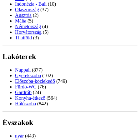
Indonézia - Bali
(10)
Olaszország
(37)
Ausztria
(2)
Málta
(5)
Németország
(4)
Horvátország
(5)
Thaiföld
(3)
Lakóterek
Nappali
(877)
Gyerekszoba
(102)
Előszoba-közlekedő
(749)
Fürdő-WC
(76)
Gardrób
(24)
Konyha-étkező
(564)
Hálószoba
(842)
Évszakok
nyár
(443)