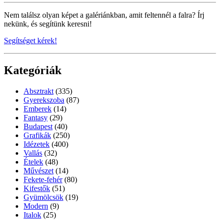
Nem találsz olyan képet a galériánkban, amit feltennél a falra? Írj
nekünk, és segítünk keresni!
Segítséget kérek!
Kategóriák
Absztrakt
(335)
Gyerekszoba
(87)
Emberek
(14)
Fantasy
(29)
Budapest
(40)
Grafikák
(250)
Idézetek
(400)
Vallás
(32)
Ételek
(48)
Művészet
(14)
Fekete-fehér
(80)
Kifestők
(51)
Gyümölcsök
(19)
Modern
(9)
Italok
(25)