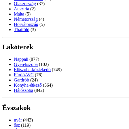
Olaszország
(37)
Ausztria
(2)
Málta
(5)
Németország
(4)
Horvátország
(5)
Thaiföld
(3)
Lakóterek
Nappali
(877)
Gyerekszoba
(102)
Előszoba-közlekedő
(749)
Fürdő-WC
(76)
Gardrób
(24)
Konyha-étkező
(564)
Hálószoba
(842)
Évszakok
nyár
(443)
ősz
(119)