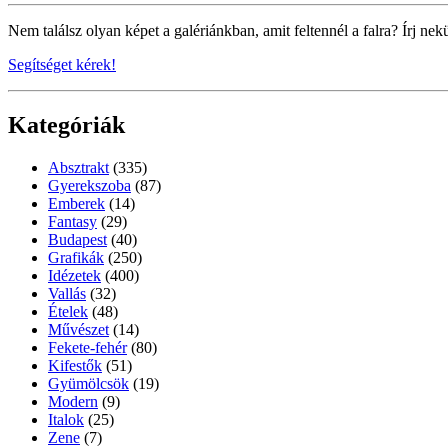
Nem találsz olyan képet a galériánkban, amit feltennél a falra? Írj nek
Segítséget kérek!
Kategóriák
Absztrakt
(335)
Gyerekszoba
(87)
Emberek
(14)
Fantasy
(29)
Budapest
(40)
Grafikák
(250)
Idézetek
(400)
Vallás
(32)
Ételek
(48)
Művészet
(14)
Fekete-fehér
(80)
Kifestők
(51)
Gyümölcsök
(19)
Modern
(9)
Italok
(25)
Zene
(7)