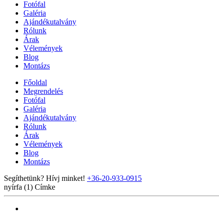
Fotófal
Galéria
Ajándékutalvány
Rólunk
Árak
Vélemények
Blog
Montázs
Főoldal
Megrendelés
Fotófal
Galéria
Ajándékutalvány
Rólunk
Árak
Vélemények
Blog
Montázs
Segíthetünk? Hívj minket!
+36-20-933-0915
nyírfa (1)
Címke