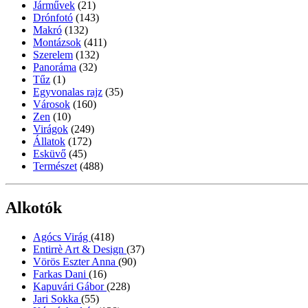
Járművek
(21)
Drónfotó
(143)
Makró
(132)
Montázsok
(411)
Szerelem
(132)
Panoráma
(32)
Tűz
(1)
Egyvonalas rajz
(35)
Városok
(160)
Zen
(10)
Virágok
(249)
Állatok
(172)
Esküvő
(45)
Természet
(488)
Alkotók
Agócs Virág
(418)
Entirrè Art & Design
(37)
Vörös Eszter Anna
(90)
Farkas Dani
(16)
Kapuvári Gábor
(228)
Jari Sokka
(55)