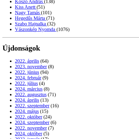
Kószó András
(138)
Kiss Anett
(51)
Nagy Tamás
(101)
Hegedűs Márta
(71)
Szabo Hajnalka
(32)
Vászonkép Nyomda
(1076)
Újdonságok
2022. április
(64)
2023. november
(8)
2022. június
(94)
2024. február
(9)
2022. július
(4)
2024. március
(8)
2022. augusztus
(71)
2024. április
(13)
2022. szeptember
(16)
2024. május
(15)
2022. október
(24)
2024. szeptember
(6)
2022. november
(7)
2024. október
(5)