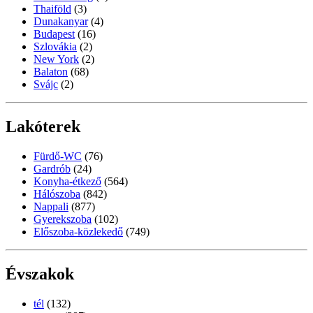
Thaiföld
(3)
Dunakanyar
(4)
Budapest
(16)
Szlovákia
(2)
New York
(2)
Balaton
(68)
Svájc
(2)
Lakóterek
Fürdő-WC
(76)
Gardrób
(24)
Konyha-étkező
(564)
Hálószoba
(842)
Nappali
(877)
Gyerekszoba
(102)
Előszoba-közlekedő
(749)
Évszakok
tél
(132)