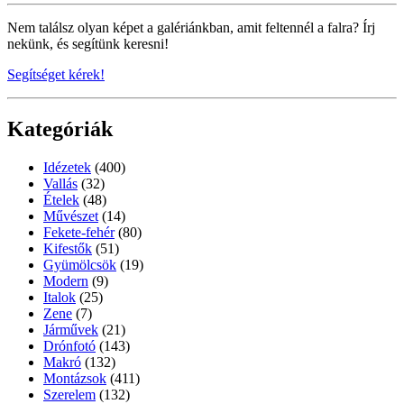
Nem találsz olyan képet a galériánkban, amit feltennél a falra? Írj
nekünk, és segítünk keresni!
Segítséget kérek!
Kategóriák
Idézetek
(400)
Vallás
(32)
Ételek
(48)
Művészet
(14)
Fekete-fehér
(80)
Kifestők
(51)
Gyümölcsök
(19)
Modern
(9)
Italok
(25)
Zene
(7)
Járművek
(21)
Drónfotó
(143)
Makró
(132)
Montázsok
(411)
Szerelem
(132)