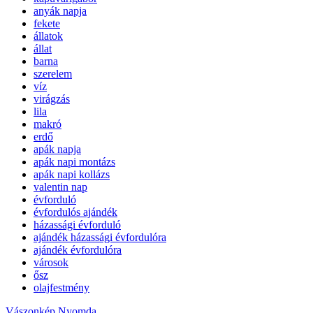
anyák napja
fekete
állatok
állat
barna
szerelem
víz
virágzás
lila
makró
erdő
apák napja
apák napi montázs
apák napi kollázs
valentin nap
évforduló
évfordulós ajándék
házassági évforduló
ajándék házassági évfordulóra
ajándék évfordulóra
városok
ősz
olajfestmény
Vászonkép Nyomda