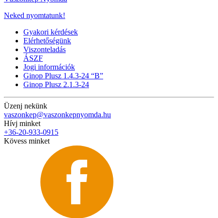
Neked nyomtatunk!
Gyakori kérdések
Elérhetőségünk
Viszonteladás
ÁSZF
Jogi információk
Ginop Plusz 1.4.3-24 “B”
Ginop Plusz 2.1.3-24
Üzenj nekünk
vaszonkep@vaszonkepnyomda.hu
Hívj minket
+36-20-933-0915
Kövess minket