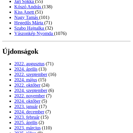
Jari Sokka
(55)
Kószó András
(138)
Kiss Anett
(51)
Nagy Tamás
(101)
Hegedűs Márta
(71)
Szabo Hajnalka
(32)
Vászonkép Nyomda
(1076)
Újdonságok
2022. augusztus
(71)
2024. április
(13)
2022. szeptember
(16)
2024. május
(15)
2022. október
(24)
2024. szeptember
(6)
2022. november
(7)
2024. október
(5)
2023. január
(17)
2024. december
(7)
2023. február
(15)
2025. április
(2)
2023. március
(110)