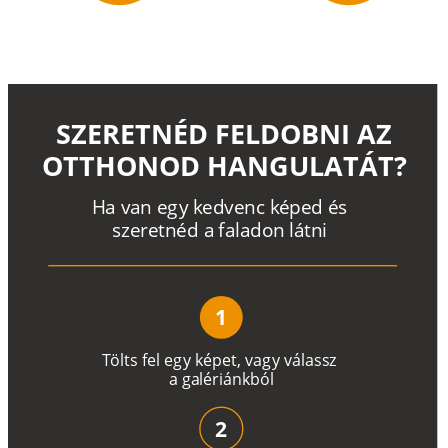
SZERETNÉD FELDOBNI AZ
OTTHONOD HANGULATÁT?
H
a
v
a
n
e
g
y
k
e
d
v
e
n
c
k
é
p
e
d
é
s
s
z
e
r
e
t
n
é
d a
f
a
l
a
d
o
n
l
á
t
n
i
1
T
ö
l
t
s
f
e
l
e
g
y
k
é
pe
t
,
v
a
g
y
v
á
l
a
ss
z
a
g
a
lé
r
i
án
k
b
ó
l
2