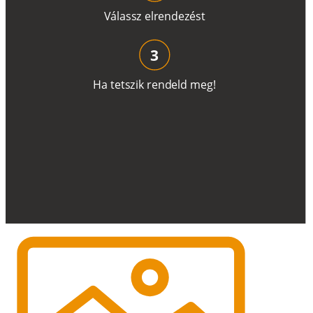
V
á
l
a
ss
z
e
l
r
e
n
d
e
z
é
s
t
3
H
a
t
e
t
s
z
i
k
r
e
n
d
el
d
m
e
g
!