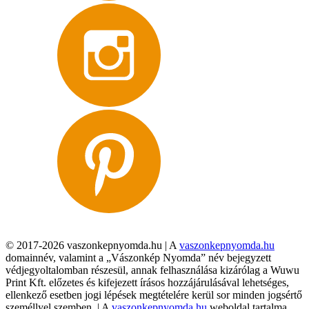
© 2017-2026 vaszonkepnyomda.hu | A
vaszonkepnyomda.hu
domainnév, valamint a „Vászonkép Nyomda” név bejegyzett
védjegyoltalomban részesül, annak felhasználása kizárólag a Wuwu
Print Kft. előzetes és kifejezett írásos hozzájárulásával lehetséges,
ellenkező esetben jogi lépések megtételére kerül sor minden jogsértő
személlyel szemben. | A
vaszonkepnyomda.hu
weboldal tartalma