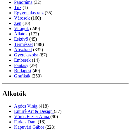
Panoráma
(32)
Tűz
(1)
Egyvonalas rajz
(35)
Városok
(160)
Zen
(10)
Virágok
(249)
Állatok
(172)
Esküvő
(45)
Természet
(488)
Absztrakt
(335)
Gyerekszoba
(87)
Emberek
(14)
Fantasy
(29)
Budapest
(40)
Grafikák
(250)
Alkotók
Agócs Virág
(418)
Entirrè Art & Design
(37)
Vörös Eszter Anna
(90)
Farkas Dani
(16)
Kapuvári Gábor
(228)