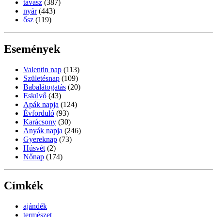
tavasz
(387)
nyár
(443)
ősz
(119)
Események
Valentin nap
(113)
Születésnap
(109)
Babalátogatás
(20)
Esküvő
(43)
Apák napja
(124)
Évforduló
(93)
Karácsony
(30)
Anyák napja
(246)
Gyereknap
(73)
Húsvét
(2)
Nőnap
(174)
Címkék
ajándék
természet