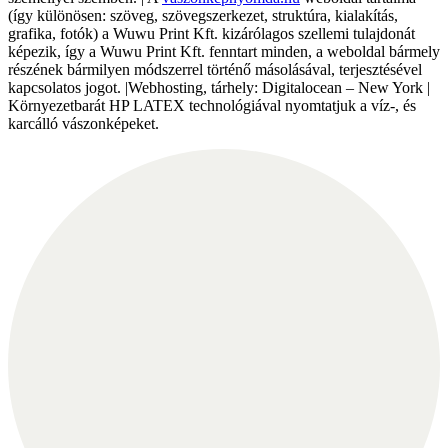
(így különösen: szöveg, szövegszerkezet, struktúra, kialakítás,
grafika, fotók) a Wuwu Print Kft. kizárólagos szellemi tulajdonát
képezik, így a Wuwu Print Kft. fenntart minden, a weboldal bármely
részének bármilyen módszerrel történő másolásával, terjesztésével
kapcsolatos jogot. |Webhosting, tárhely: Digitalocean – New York |
Környezetbarát HP LATEX technológiával nyomtatjuk a víz-, és
karcálló vászonképeket.