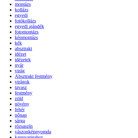
montázs
kollázs
egyedi
fotókollázs
egyedi ajándék
fotomontázs
képmontázs
kék
absztrakt
idézet
idézetek
nyár
virág
Absztrakt festmény
virágok
tavasz
festmény
zöld
növény
fehér
nőnap
sárga
rózsaszín
vászonképnyomda
kapuvarigabor