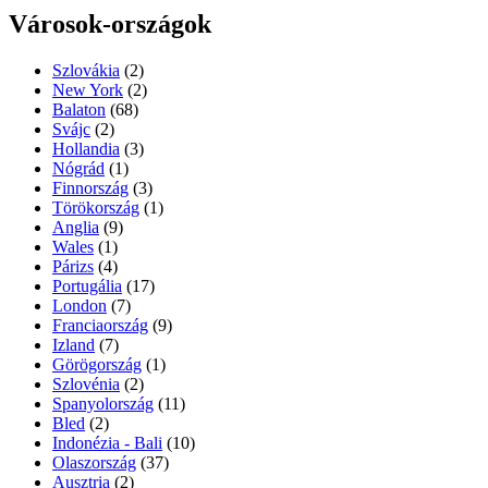
Városok-országok
Szlovákia
(2)
New York
(2)
Balaton
(68)
Svájc
(2)
Hollandia
(3)
Nógrád
(1)
Finnország
(3)
Törökország
(1)
Anglia
(9)
Wales
(1)
Párizs
(4)
Portugália
(17)
London
(7)
Franciaország
(9)
Izland
(7)
Görögország
(1)
Szlovénia
(2)
Spanyolország
(11)
Bled
(2)
Indonézia - Bali
(10)
Olaszország
(37)
Ausztria
(2)