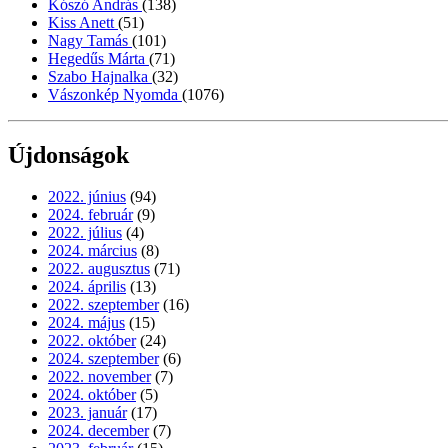
Kószó András
(138)
Kiss Anett
(51)
Nagy Tamás
(101)
Hegedűs Márta
(71)
Szabo Hajnalka
(32)
Vászonkép Nyomda
(1076)
Újdonságok
2022. június
(94)
2024. február
(9)
2022. július
(4)
2024. március
(8)
2022. augusztus
(71)
2024. április
(13)
2022. szeptember
(16)
2024. május
(15)
2022. október
(24)
2024. szeptember
(6)
2022. november
(7)
2024. október
(5)
2023. január
(17)
2024. december
(7)