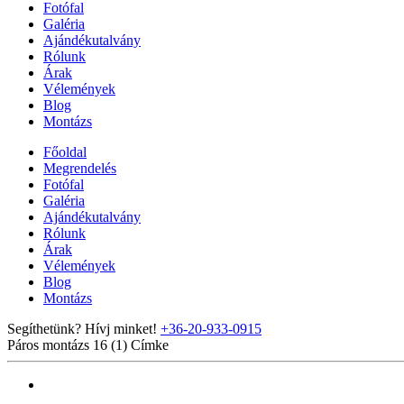
Fotófal
Galéria
Ajándékutalvány
Rólunk
Árak
Vélemények
Blog
Montázs
Főoldal
Megrendelés
Fotófal
Galéria
Ajándékutalvány
Rólunk
Árak
Vélemények
Blog
Montázs
Segíthetünk? Hívj minket!
+36-20-933-0915
Páros montázs 16 (1)
Címke