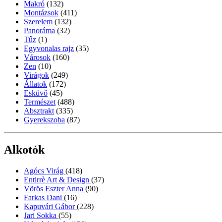
Makró
(132)
Montázsok
(411)
Szerelem
(132)
Panoráma
(32)
Tűz
(1)
Egyvonalas rajz
(35)
Városok
(160)
Zen
(10)
Virágok
(249)
Állatok
(172)
Esküvő
(45)
Természet
(488)
Absztrakt
(335)
Gyerekszoba
(87)
Alkotók
Agócs Virág
(418)
Entirrè Art & Design
(37)
Vörös Eszter Anna
(90)
Farkas Dani
(16)
Kapuvári Gábor
(228)
Jari Sokka
(55)