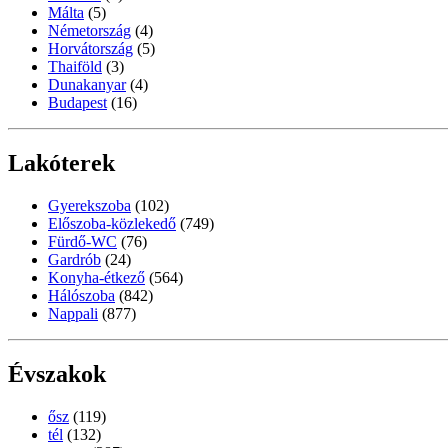
Málta
(5)
Németország
(4)
Horvátország
(5)
Thaiföld
(3)
Dunakanyar
(4)
Budapest
(16)
Lakóterek
Gyerekszoba
(102)
Előszoba-közlekedő
(749)
Fürdő-WC
(76)
Gardrób
(24)
Konyha-étkező
(564)
Hálószoba
(842)
Nappali
(877)
Évszakok
ősz
(119)
tél
(132)