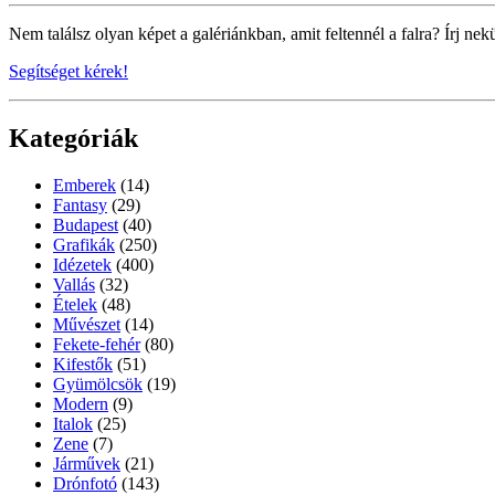
Nem találsz olyan képet a galériánkban, amit feltennél a falra? Írj nek
Segítséget kérek!
Kategóriák
Emberek
(14)
Fantasy
(29)
Budapest
(40)
Grafikák
(250)
Idézetek
(400)
Vallás
(32)
Ételek
(48)
Művészet
(14)
Fekete-fehér
(80)
Kifestők
(51)
Gyümölcsök
(19)
Modern
(9)
Italok
(25)
Zene
(7)
Járművek
(21)
Drónfotó
(143)