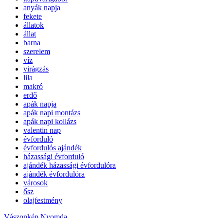
anyák napja
fekete
állatok
állat
barna
szerelem
víz
virágzás
lila
makró
erdő
apák napja
apák napi montázs
apák napi kollázs
valentin nap
évforduló
évfordulós ajándék
házassági évforduló
ajándék házassági évfordulóra
ajándék évfordulóra
városok
ősz
olajfestmény
Vászonkép Nyomda