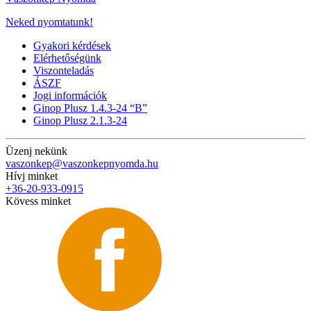
Neked nyomtatunk!
Gyakori kérdések
Elérhetőségünk
Viszonteladás
ÁSZF
Jogi információk
Ginop Plusz 1.4.3-24 “B”
Ginop Plusz 2.1.3-24
Üzenj nekünk
vaszonkep@vaszonkepnyomda.hu
Hívj minket
+36-20-933-0915
Kövess minket