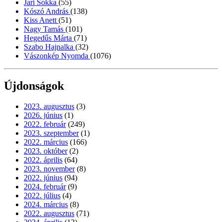
Jari Sokka
(55)
Kószó András
(138)
Kiss Anett
(51)
Nagy Tamás
(101)
Hegedűs Márta
(71)
Szabo Hajnalka
(32)
Vászonkép Nyomda
(1076)
Újdonságok
2023. augusztus
(3)
2026. június
(1)
2022. február
(249)
2023. szeptember
(1)
2022. március
(166)
2023. október
(2)
2022. április
(64)
2023. november
(8)
2022. június
(94)
2024. február
(9)
2022. július
(4)
2024. március
(8)
2022. augusztus
(71)