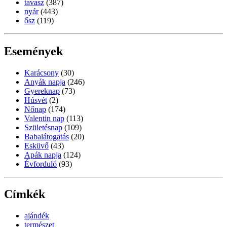
tavasz
(387)
nyár
(443)
ősz
(119)
Események
Karácsony
(30)
Anyák napja
(246)
Gyereknap
(73)
Húsvét
(2)
Nőnap
(174)
Valentin nap
(113)
Születésnap
(109)
Babalátogatás
(20)
Esküvő
(43)
Apák napja
(124)
Évforduló
(93)
Címkék
ajándék
természet