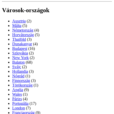
Városok-országok
Ausztria
(2)
Málta
(5)
Németország
(4)
Horvátország
(5)
Thaiföld
(3)
Dunakanyar
(4)
Budapest
(16)
Szlovákia
(2)
New York
(2)
Balaton
(68)
Svájc
(2)
Hollandia
(3)
Nógrád
(1)
Finnország
(3)
Törökország
(1)
Anglia
(9)
Wales
(1)
Párizs
(4)
Portugália
(17)
London
(7)
Franciaország
(9)