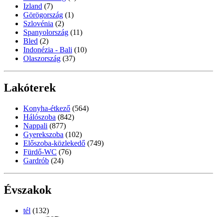
Izland
(7)
Görögország
(1)
Szlovénia
(2)
Spanyolország
(11)
Bled
(2)
Indonézia - Bali
(10)
Olaszország
(37)
Lakóterek
Konyha-étkező
(564)
Hálószoba
(842)
Nappali
(877)
Gyerekszoba
(102)
Előszoba-közlekedő
(749)
Fürdő-WC
(76)
Gardrób
(24)
Évszakok
tél
(132)