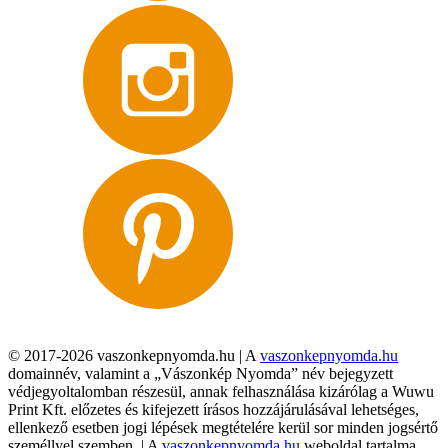
© 2017-2026 vaszonkepnyomda.hu | A
vaszonkepnyomda.hu
domainnév, valamint a „Vászonkép Nyomda” név bejegyzett
védjegyoltalomban részesül, annak felhasználása kizárólag a Wuwu
Print Kft. előzetes és kifejezett írásos hozzájárulásával lehetséges,
ellenkező esetben jogi lépések megtételére kerül sor minden jogsértő
személlyel szemben. | A
vaszonkepnyomda.hu
weboldal tartalma