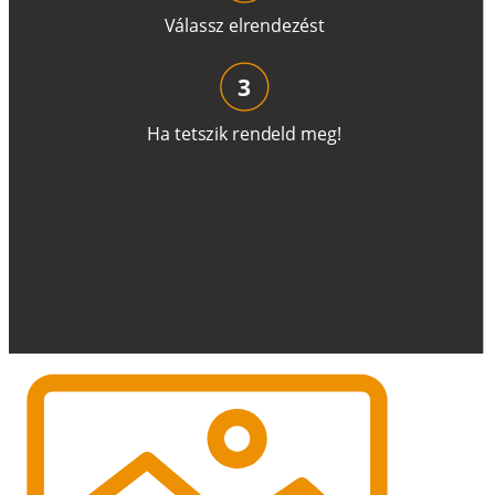
V
á
l
a
ss
z
e
l
r
e
n
d
e
z
é
s
t
3
H
a
t
e
t
s
z
i
k
r
e
n
d
el
d
m
e
g
!