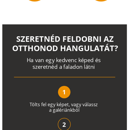
SZERETNÉD FELDOBNI AZ
OTTHONOD HANGULATÁT?
H
a
v
a
n
e
g
y
k
e
d
v
e
n
c
k
é
p
e
d
é
s
s
z
e
r
e
t
n
é
d a
f
a
l
a
d
o
n
l
á
t
n
i
1
T
ö
l
t
s
f
e
l
e
g
y
k
é
pe
t
,
v
a
g
y
v
á
l
a
ss
z
a
g
a
lé
r
i
án
k
b
ó
l
2