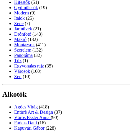
Kifestők
(51)
Gyümölcsök
(19)
Modern
(9)
Italok
(25)
Zene
(7)
Járművek
(21)
Drónfotó
(143)
Makró
(132)
Montázsok
(411)
Szerelem
(132)
Panoráma
(32)
Tűz
(1)
Egyvonalas rajz
(35)
Városok
(160)
Zen
(10)
Alkotók
Agócs Virág
(418)
Entirrè Art & Design
(37)
Vörös Eszter Anna
(90)
Farkas Dani
(16)
Kapuvári Gábor
(228)