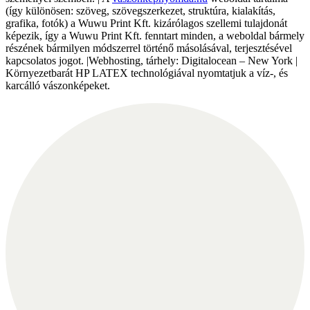
(így különösen: szöveg, szövegszerkezet, struktúra, kialakítás,
grafika, fotók) a Wuwu Print Kft. kizárólagos szellemi tulajdonát
képezik, így a Wuwu Print Kft. fenntart minden, a weboldal bármely
részének bármilyen módszerrel történő másolásával, terjesztésével
kapcsolatos jogot. |Webhosting, tárhely: Digitalocean – New York |
Környezetbarát HP LATEX technológiával nyomtatjuk a víz-, és
karcálló vászonképeket.