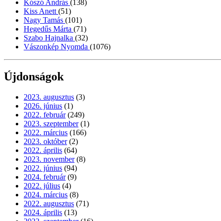
Kószó András
(138)
Kiss Anett
(51)
Nagy Tamás
(101)
Hegedűs Márta
(71)
Szabo Hajnalka
(32)
Vászonkép Nyomda
(1076)
Újdonságok
2023. augusztus
(3)
2026. június
(1)
2022. február
(249)
2023. szeptember
(1)
2022. március
(166)
2023. október
(2)
2022. április
(64)
2023. november
(8)
2022. június
(94)
2024. február
(9)
2022. július
(4)
2024. március
(8)
2022. augusztus
(71)
2024. április
(13)