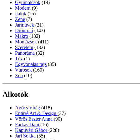
Gyümölcsök
(19)
Modern
(9)
Italok
(25)
Zene
(7)
Járművek
(21)
Drónfotó
(143)
Makró
(132)
Montázsok
(411)
Szerelem
(132)
Panoráma
(32)
Tűz
(1)
Egyvonalas rajz
(35)
Városok
(160)
Zen
(10)
Alkotók
Agócs Virág
(418)
Entirrè Art & Design
(37)
Vörös Eszter Anna
(90)
Farkas Dani
(16)
Kapuvári Gábor
(228)
Jari Sokka
(55)