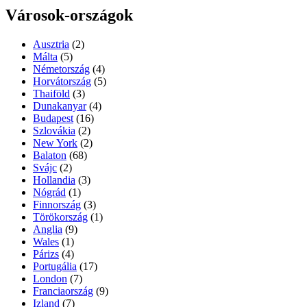
Városok-országok
Ausztria
(2)
Málta
(5)
Németország
(4)
Horvátország
(5)
Thaiföld
(3)
Dunakanyar
(4)
Budapest
(16)
Szlovákia
(2)
New York
(2)
Balaton
(68)
Svájc
(2)
Hollandia
(3)
Nógrád
(1)
Finnország
(3)
Törökország
(1)
Anglia
(9)
Wales
(1)
Párizs
(4)
Portugália
(17)
London
(7)
Franciaország
(9)
Izland
(7)