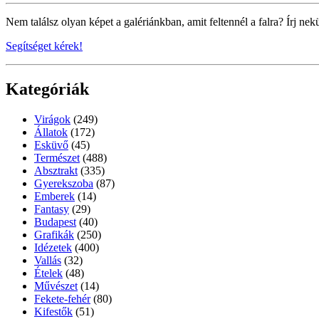
Nem találsz olyan képet a galériánkban, amit feltennél a falra? Írj nek
Segítséget kérek!
Kategóriák
Virágok
(249)
Állatok
(172)
Esküvő
(45)
Természet
(488)
Absztrakt
(335)
Gyerekszoba
(87)
Emberek
(14)
Fantasy
(29)
Budapest
(40)
Grafikák
(250)
Idézetek
(400)
Vallás
(32)
Ételek
(48)
Művészet
(14)
Fekete-fehér
(80)
Kifestők
(51)