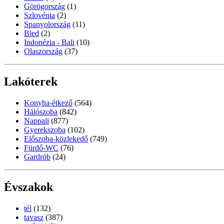
Görögország
(1)
Szlovénia
(2)
Spanyolország
(11)
Bled
(2)
Indonézia - Bali
(10)
Olaszország
(37)
Lakóterek
Konyha-étkező
(564)
Hálószoba
(842)
Nappali
(877)
Gyerekszoba
(102)
Előszoba-közlekedő
(749)
Fürdő-WC
(76)
Gardrób
(24)
Évszakok
tél
(132)
tavasz
(387)