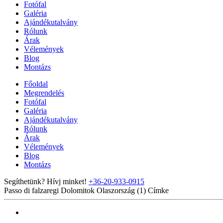
Fotófal
Galéria
Ajándékutalvány
Rólunk
Árak
Vélemények
Blog
Montázs
Főoldal
Megrendelés
Fotófal
Galéria
Ajándékutalvány
Rólunk
Árak
Vélemények
Blog
Montázs
Segíthetünk? Hívj minket!
+36-20-933-0915
Passo di falzaregi Dolomitok Olaszország (1)
Címke