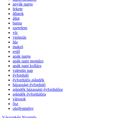
anyák napja
fekete
állatok
állat
barna
szerelem
víz
virágzás
lila
makró
erdő
apák napja
apák napi montázs
apák napi kollázs
valentin nap
évforduló
évfordulós ajándék
házassági évforduló
ajándék házassági évfordulóra
ajándék évfordulóra
városok
ősz
olajfestmény
Vászonkép Nyomda