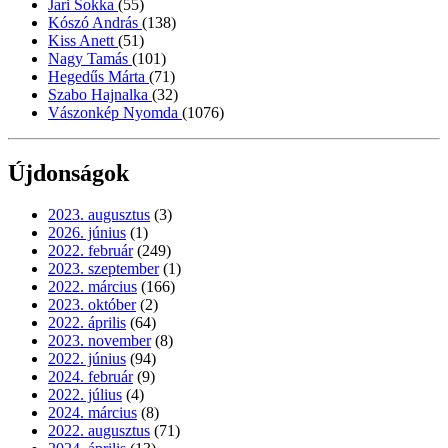
Jari Sokka
(55)
Kószó András
(138)
Kiss Anett
(51)
Nagy Tamás
(101)
Hegedűs Márta
(71)
Szabo Hajnalka
(32)
Vászonkép Nyomda
(1076)
Újdonságok
2023. augusztus
(3)
2026. június
(1)
2022. február
(249)
2023. szeptember
(1)
2022. március
(166)
2023. október
(2)
2022. április
(64)
2023. november
(8)
2022. június
(94)
2024. február
(9)
2022. július
(4)
2024. március
(8)
2022. augusztus
(71)