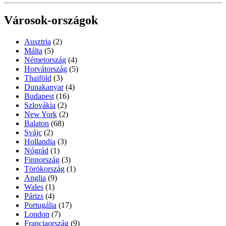
Városok-országok
Ausztria
(2)
Málta
(5)
Németország
(4)
Horvátország
(5)
Thaiföld
(3)
Dunakanyar
(4)
Budapest
(16)
Szlovákia
(2)
New York
(2)
Balaton
(68)
Svájc
(2)
Hollandia
(3)
Nógrád
(1)
Finnország
(3)
Törökország
(1)
Anglia
(9)
Wales
(1)
Párizs
(4)
Portugália
(17)
London
(7)
Franciaország
(9)