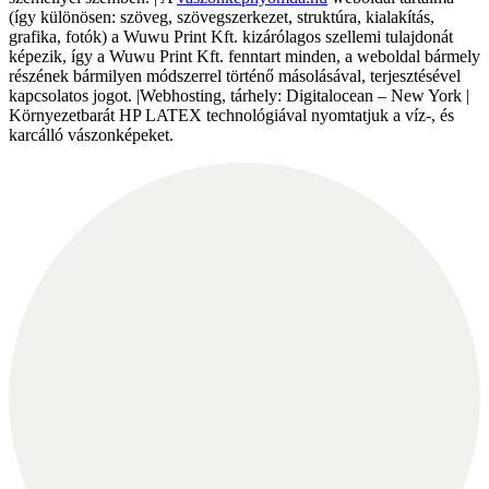
(így különösen: szöveg, szövegszerkezet, struktúra, kialakítás,
grafika, fotók) a Wuwu Print Kft. kizárólagos szellemi tulajdonát
képezik, így a Wuwu Print Kft. fenntart minden, a weboldal bármely
részének bármilyen módszerrel történő másolásával, terjesztésével
kapcsolatos jogot. |Webhosting, tárhely: Digitalocean – New York |
Környezetbarát HP LATEX technológiával nyomtatjuk a víz-, és
karcálló vászonképeket.