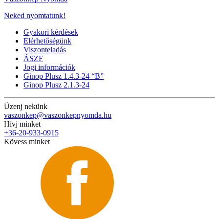
Neked nyomtatunk!
Gyakori kérdések
Elérhetőségünk
Viszonteladás
ÁSZF
Jogi információk
Ginop Plusz 1.4.3-24 “B”
Ginop Plusz 2.1.3-24
Üzenj nekünk
vaszonkep@vaszonkepnyomda.hu
Hívj minket
+36-20-933-0915
Kövess minket