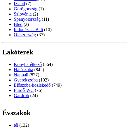
Izland
(7)
Görögország
(1)
Szlovénia
(2)
Spanyolország
(11)
Bled
(2)
Indonézia - Bali
(10)
Olaszország
(37)
Lakóterek
Konyha-étkező
(564)
Hálószoba
(842)
Nappali
(877)
Gyerekszoba
(102)
Előszoba-közlekedő
(749)
Fürdő-WC
(76)
Gardrób
(24)
Évszakok
tél
(132)