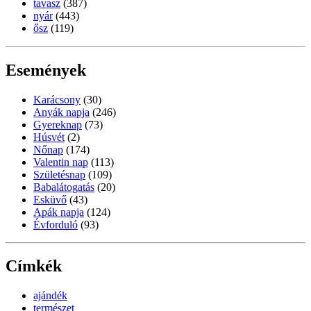
tavasz
(387)
nyár
(443)
ősz
(119)
Események
Karácsony
(30)
Anyák napja
(246)
Gyereknap
(73)
Húsvét
(2)
Nőnap
(174)
Valentin nap
(113)
Születésnap
(109)
Babalátogatás
(20)
Esküvő
(43)
Apák napja
(124)
Évforduló
(93)
Címkék
ajándék
természet