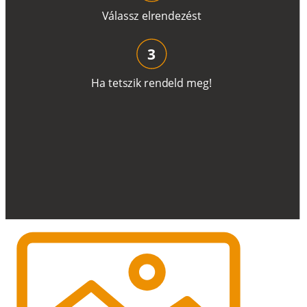
V
á
l
a
ss
z
e
l
r
e
n
d
e
z
é
s
t
3
H
a
t
e
t
s
z
i
k
r
e
n
d
el
d
m
e
g
!