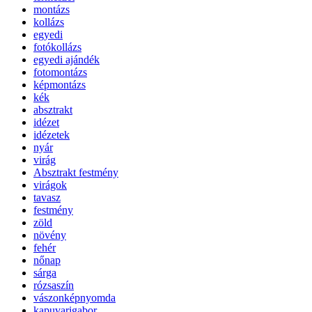
montázs
kollázs
egyedi
fotókollázs
egyedi ajándék
fotomontázs
képmontázs
kék
absztrakt
idézet
idézetek
nyár
virág
Absztrakt festmény
virágok
tavasz
festmény
zöld
növény
fehér
nőnap
sárga
rózsaszín
vászonképnyomda
kapuvarigabor