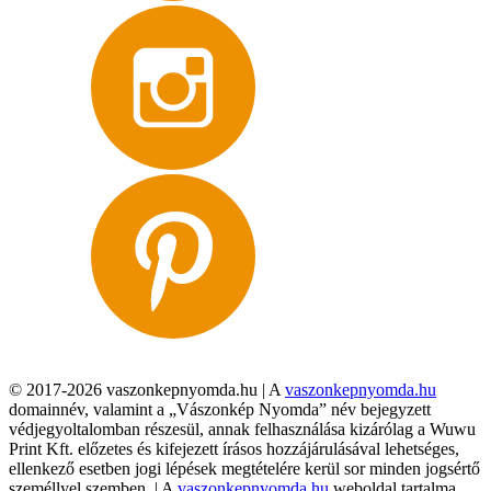
© 2017-2026 vaszonkepnyomda.hu | A
vaszonkepnyomda.hu
domainnév, valamint a „Vászonkép Nyomda” név bejegyzett
védjegyoltalomban részesül, annak felhasználása kizárólag a Wuwu
Print Kft. előzetes és kifejezett írásos hozzájárulásával lehetséges,
ellenkező esetben jogi lépések megtételére kerül sor minden jogsértő
személlyel szemben. | A
vaszonkepnyomda.hu
weboldal tartalma