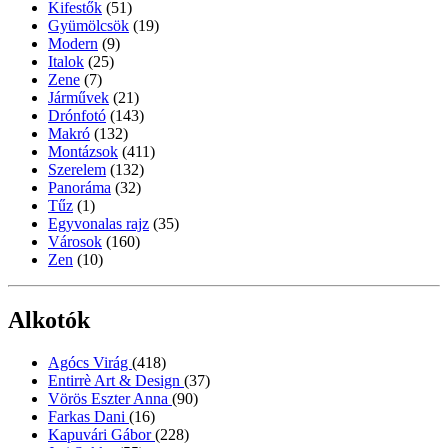
Kifestők
(51)
Gyümölcsök
(19)
Modern
(9)
Italok
(25)
Zene
(7)
Járművek
(21)
Drónfotó
(143)
Makró
(132)
Montázsok
(411)
Szerelem
(132)
Panoráma
(32)
Tűz
(1)
Egyvonalas rajz
(35)
Városok
(160)
Zen
(10)
Alkotók
Agócs Virág
(418)
Entirrè Art & Design
(37)
Vörös Eszter Anna
(90)
Farkas Dani
(16)
Kapuvári Gábor
(228)