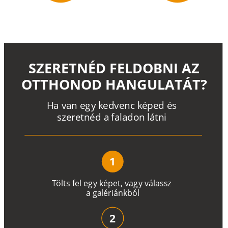
SZERETNÉD FELDOBNI AZ
OTTHONOD HANGULATÁT?
H
a
v
a
n
e
g
y
k
e
d
v
e
n
c
k
é
p
e
d
é
s
s
z
e
r
e
t
n
é
d a
f
a
l
a
d
o
n
l
á
t
n
i
1
T
ö
l
t
s
f
e
l
e
g
y
k
é
pe
t
,
v
a
g
y
v
á
l
a
ss
z
a
g
a
lé
r
i
án
k
b
ó
l
2