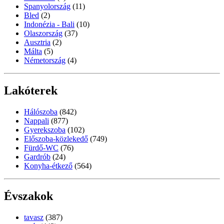
Spanyolország
(11)
Bled
(2)
Indonézia - Bali
(10)
Olaszország
(37)
Ausztria
(2)
Málta
(5)
Németország
(4)
Lakóterek
Hálószoba
(842)
Nappali
(877)
Gyerekszoba
(102)
Előszoba-közlekedő
(749)
Fürdő-WC
(76)
Gardrób
(24)
Konyha-étkező
(564)
Évszakok
tavasz
(387)