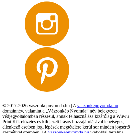
© 2017-2026 vaszonkepnyomda.hu | A
vaszonkepnyomda.hu
domainnév, valamint a „Vászonkép Nyomda” név bejegyzett
védjegyoltalomban részesül, annak felhasználása kizárólag a Wuwu
Print Kft. előzetes és kifejezett írásos hozzájárulásával lehetséges,
ellenkező esetben jogi lépések megtételére kerül sor minden jogsértő
személlyel szemben. | A
vaszonkepnyomda.hu
weboldal tartalma