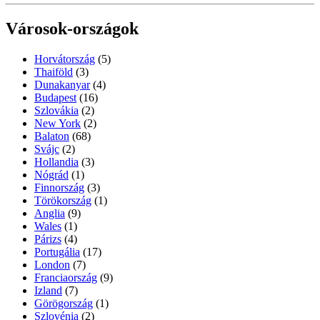
Városok-országok
Horvátország
(5)
Thaiföld
(3)
Dunakanyar
(4)
Budapest
(16)
Szlovákia
(2)
New York
(2)
Balaton
(68)
Svájc
(2)
Hollandia
(3)
Nógrád
(1)
Finnország
(3)
Törökország
(1)
Anglia
(9)
Wales
(1)
Párizs
(4)
Portugália
(17)
London
(7)
Franciaország
(9)
Izland
(7)
Görögország
(1)
Szlovénia
(2)