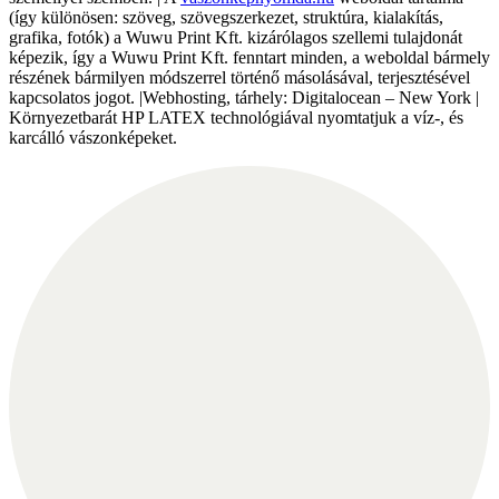
(így különösen: szöveg, szövegszerkezet, struktúra, kialakítás,
grafika, fotók) a Wuwu Print Kft. kizárólagos szellemi tulajdonát
képezik, így a Wuwu Print Kft. fenntart minden, a weboldal bármely
részének bármilyen módszerrel történő másolásával, terjesztésével
kapcsolatos jogot. |Webhosting, tárhely: Digitalocean – New York |
Környezetbarát HP LATEX technológiával nyomtatjuk a víz-, és
karcálló vászonképeket.