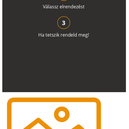
V
á
l
a
ss
z
e
l
r
e
n
d
e
z
é
s
t
3
H
a
t
e
t
s
z
i
k
r
e
n
d
el
d
m
e
g
!