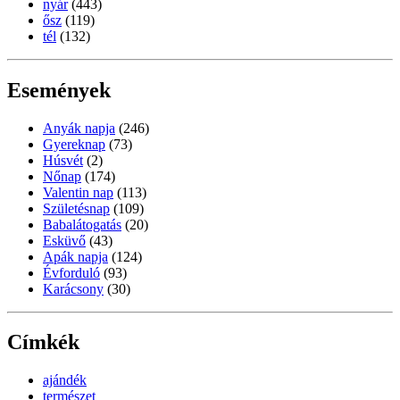
nyár
(443)
ősz
(119)
tél
(132)
Események
Anyák napja
(246)
Gyereknap
(73)
Húsvét
(2)
Nőnap
(174)
Valentin nap
(113)
Születésnap
(109)
Babalátogatás
(20)
Esküvő
(43)
Apák napja
(124)
Évforduló
(93)
Karácsony
(30)
Címkék
ajándék
természet