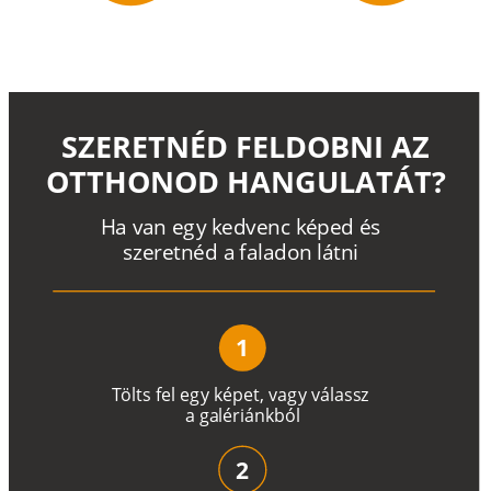
SZERETNÉD FELDOBNI AZ
OTTHONOD HANGULATÁT?
H
a
v
a
n
e
g
y
k
e
d
v
e
n
c
k
é
p
e
d
é
s
s
z
e
r
e
t
n
é
d a
f
a
l
a
d
o
n
l
á
t
n
i
1
T
ö
l
t
s
f
e
l
e
g
y
k
é
pe
t
,
v
a
g
y
v
á
l
a
ss
z
a
g
a
lé
r
i
án
k
b
ó
l
2