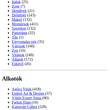
Italok
(25)
Zene
(7)
Járművek
(21)
Drónfotó
(143)
Makró
(132)
Montázsok
(411)
Szerelem
(132)
Panoráma
(32)
Tűz
(1)
Egyvonalas rajz
(35)
Városok
(160)
Zen
(10)
Virágok
(249)
Állatok
(172)
Esküvő
(45)
Alkotók
Agócs Virág
(418)
Entirrè Art & Design
(37)
Vörös Eszter Anna
(90)
Farkas Dani
(16)
Kapuvári Gábor
(228)