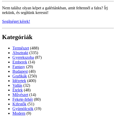
Nem találsz olyan képet a galériánkban, amit feltennél a falra? Írj
nekünk, és segítünk keresni!
Segítséget kérek!
Kategóriák
Természet
(488)
Absztrakt
(335)
Gyerekszoba
(87)
Emberek
(14)
Fantasy
(29)
Budapest
(40)
Grafikák
(250)
Idézetek
(400)
Vallás
(32)
Ételek
(48)
Művészet
(14)
Fekete-fehér
(80)
Kifestők
(51)
Gyümölcsök
(19)
Modern
(9)