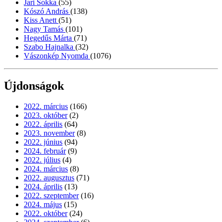
Jari Sokka
(55)
Kószó András
(138)
Kiss Anett
(51)
Nagy Tamás
(101)
Hegedűs Márta
(71)
Szabo Hajnalka
(32)
Vászonkép Nyomda
(1076)
Újdonságok
2022. március
(166)
2023. október
(2)
2022. április
(64)
2023. november
(8)
2022. június
(94)
2024. február
(9)
2022. július
(4)
2024. március
(8)
2022. augusztus
(71)
2024. április
(13)
2022. szeptember
(16)
2024. május
(15)
2022. október
(24)