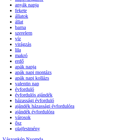
anyák napja
fekete
állatok
állat
barna
szerelem
víz
virágzás
lila
makró
erdő
apák napja
apák napi montázs
apák napi kollázs
valentin nap
évforduló
évfordulós ajándék
házassági évforduló
ajándék házassági évfordulóra
ajándék évfordulóra
városok
ősz
olajfestmény
Vászonkép Nyomda