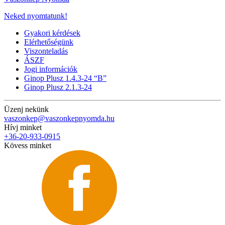
Neked nyomtatunk!
Gyakori kérdések
Elérhetőségünk
Viszonteladás
ÁSZF
Jogi információk
Ginop Plusz 1.4.3-24 “B”
Ginop Plusz 2.1.3-24
Üzenj nekünk
vaszonkep@vaszonkepnyomda.hu
Hívj minket
+36-20-933-0915
Kövess minket