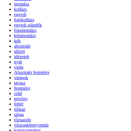
montázs
kollázs
egyedi
fotókollázs
egyedi ajándék
fotomontázs
képmontázs
kék
absztrakt
idézet
idézetek
nyár
virág
Absztrakt festmény
virágok
tavasz
festmény
zöld
növény
fehér
nőnap
sárga
rózsaszín
vászonképnyomda
kapuvarigabor