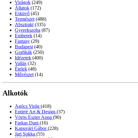
Virágok
(249)
Állatok
(172)
Esküvő
(45)
Természet
(488)
Absztrakt
(335)
Gyerekszoba
(87)
Emberek
(14)
Fantasy
(29)
Budapest
(40)
Grafikák
(250)
Idézetek
(400)
Vallás
(32)
Ételek
(48)
Művészet
(14)
Alkotók
Agócs Virág
(418)
Entirrè Art & Design
(37)
Vörös Eszter Anna
(90)
Farkas Dani
(16)
Kapuvári Gábor
(228)
Jari Sokka
(55)