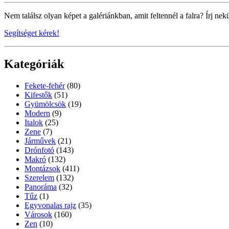
Nem találsz olyan képet a galériánkban, amit feltennél a falra? Írj nek
Segítséget kérek!
Kategóriák
Fekete-fehér
(80)
Kifestők
(51)
Gyümölcsök
(19)
Modern
(9)
Italok
(25)
Zene
(7)
Járművek
(21)
Drónfotó
(143)
Makró
(132)
Montázsok
(411)
Szerelem
(132)
Panoráma
(32)
Tűz
(1)
Egyvonalas rajz
(35)
Városok
(160)
Zen
(10)