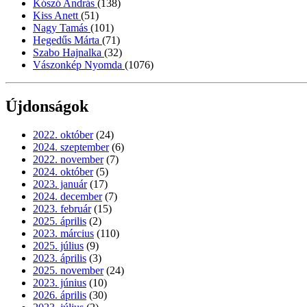
Kószó András
(138)
Kiss Anett
(51)
Nagy Tamás
(101)
Hegedűs Márta
(71)
Szabo Hajnalka
(32)
Vászonkép Nyomda
(1076)
Újdonságok
2022. október
(24)
2024. szeptember
(6)
2022. november
(7)
2024. október
(5)
2023. január
(17)
2024. december
(7)
2023. február
(15)
2025. április
(2)
2023. március
(110)
2025. július
(9)
2023. április
(3)
2025. november
(24)
2023. június
(10)
2026. április
(30)