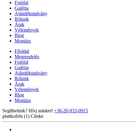
Fotófal
Galéria
Ajándékutalvány
Rólunk
Árak
Vélemények
Blog
Montázs
Főoldal
Megrendelés
Fotófal
Galéria
Ajándékutalvány
Rólunk
Árak
Vélemények
Blog
Montázs
Segíthetünk? Hívj minket!
+36-20-933-0915
plattkofeln (1)
Címke