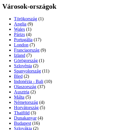
Városok-országok
Törökország
(1)
Anglia
(9)
Wales
(1)
Párizs
(4)
Portugália
(17)
London
(7)
Franciaország
(9)
Izland
(7)
Görögország
(1)
Szlovénia
(2)
Spanyolország
(11)
Bled
(2)
Indonézia - Bali
(10)
Olaszország
(37)
Ausztria
(2)
Málta
(5)
Németország
(4)
Horvátország
(5)
Thaiföld
(3)
Dunakanyar
(4)
Budapest
(16)
Szlovákia
(2)