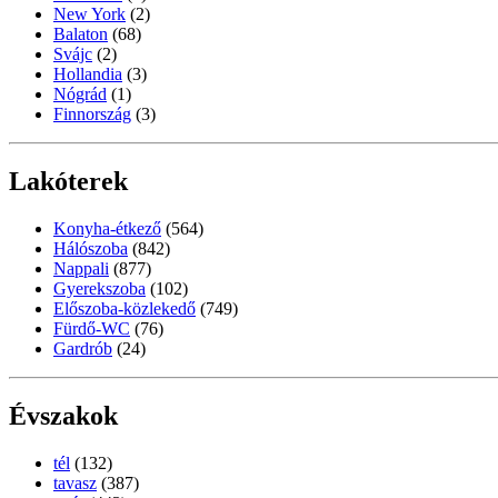
New York
(2)
Balaton
(68)
Svájc
(2)
Hollandia
(3)
Nógrád
(1)
Finnország
(3)
Lakóterek
Konyha-étkező
(564)
Hálószoba
(842)
Nappali
(877)
Gyerekszoba
(102)
Előszoba-közlekedő
(749)
Fürdő-WC
(76)
Gardrób
(24)
Évszakok
tél
(132)
tavasz
(387)