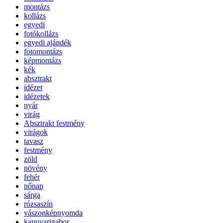
montázs
kollázs
egyedi
fotókollázs
egyedi ajándék
fotomontázs
képmontázs
kék
absztrakt
idézet
idézetek
nyár
virág
Absztrakt festmény
virágok
tavasz
festmény
zöld
növény
fehér
nőnap
sárga
rózsaszín
vászonképnyomda
kapuvarigabor