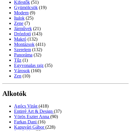
Kifestők
(51)
Gyümölcsök
(19)
Modern
(9)
Italok
(25)
Zene
(7)
Járművek
(21)
Drónfotó
(143)
Makró
(132)
Montázsok
(411)
Szerelem
(132)
Panoráma
(32)
Tűz
(1)
Egyvonalas rajz
(35)
Városok
(160)
Zen
(10)
Alkotók
Agócs Virág
(418)
Entirrè Art & Design
(37)
Vörös Eszter Anna
(90)
Farkas Dani
(16)
Kapuvári Gábor
(228)