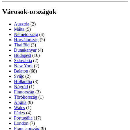
Városok-országok
Ausztria
(2)
Málta
(5)
Németország
(4)
Horvátország
(5)
Thaiföld
(3)
Dunakanyar
(4)
Budapest
(16)
Szlovákia
(2)
New York
(2)
Balaton
(68)
Svájc
(2)
Hollandia
(3)
Nógrád
(1)
Finnország
(3)
Törökország
(1)
Anglia
(9)
Wales
(1)
Párizs
(4)
Portugália
(17)
London
(7)
Franciaország
(9)