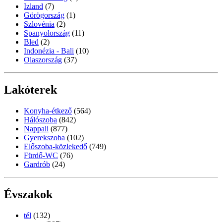
Izland
(7)
Görögország
(1)
Szlovénia
(2)
Spanyolország
(11)
Bled
(2)
Indonézia - Bali
(10)
Olaszország
(37)
Lakóterek
Konyha-étkező
(564)
Hálószoba
(842)
Nappali
(877)
Gyerekszoba
(102)
Előszoba-közlekedő
(749)
Fürdő-WC
(76)
Gardrób
(24)
Évszakok
tél
(132)