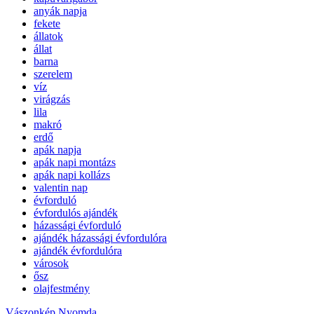
anyák napja
fekete
állatok
állat
barna
szerelem
víz
virágzás
lila
makró
erdő
apák napja
apák napi montázs
apák napi kollázs
valentin nap
évforduló
évfordulós ajándék
házassági évforduló
ajándék házassági évfordulóra
ajándék évfordulóra
városok
ősz
olajfestmény
Vászonkép Nyomda