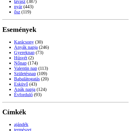
tavasz
(387)
nyár
(443)
ősz
(119)
Események
Karácsony
(30)
Anyák napja
(246)
Gyereknap
(73)
Húsvét
(2)
Nőnap
(174)
Valentin nap
(113)
Születésnap
(109)
Babalátogatás
(20)
Esküvő
(43)
Apák napja
(124)
Évforduló
(93)
Címkék
ajándék
természet