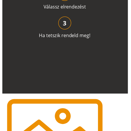
V
á
l
a
ss
z
e
l
r
e
n
d
e
z
é
s
t
3
H
a
t
e
t
s
z
i
k
r
e
n
d
el
d
m
e
g
!