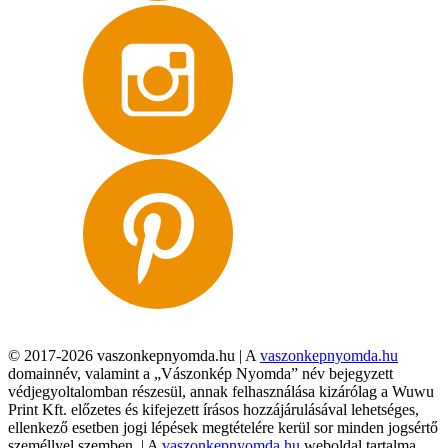
© 2017-2026 vaszonkepnyomda.hu | A
vaszonkepnyomda.hu
domainnév, valamint a „Vászonkép Nyomda” név bejegyzett
védjegyoltalomban részesül, annak felhasználása kizárólag a Wuwu
Print Kft. előzetes és kifejezett írásos hozzájárulásával lehetséges,
ellenkező esetben jogi lépések megtételére kerül sor minden jogsértő
személlyel szemben. | A
vaszonkepnyomda.hu
weboldal tartalma