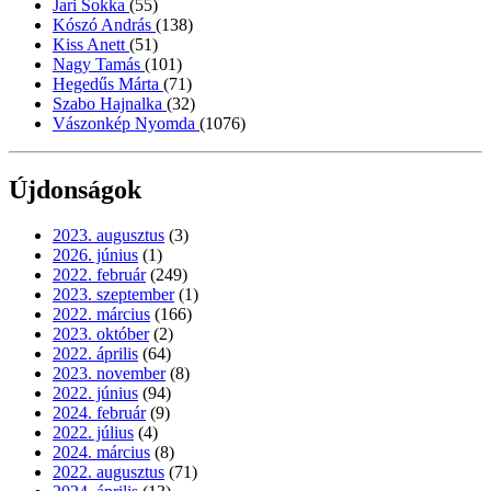
Jari Sokka
(55)
Kószó András
(138)
Kiss Anett
(51)
Nagy Tamás
(101)
Hegedűs Márta
(71)
Szabo Hajnalka
(32)
Vászonkép Nyomda
(1076)
Újdonságok
2023. augusztus
(3)
2026. június
(1)
2022. február
(249)
2023. szeptember
(1)
2022. március
(166)
2023. október
(2)
2022. április
(64)
2023. november
(8)
2022. június
(94)
2024. február
(9)
2022. július
(4)
2024. március
(8)
2022. augusztus
(71)