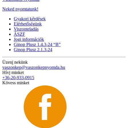
Neked nyomtatunk!
Gyakori kérdések
Elérhetőségünk
Viszonteladás
ÁSZF
Jogi információk
Ginop Plusz 1.4.3-24 “B”
Ginop Plusz 2.1.3-24
Üzenj nekünk
vaszonkep@vaszonkepnyomda.hu
Hívj minket
+36-20-933-0915
Kövess minket