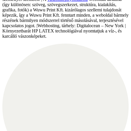
(így különösen: szöveg, szövegszerkezet, struktúra, kialakítás,
grafika, fotók) a Wuwu Print Kft. kizárólagos szellemi tulajdonát
képezik, így a Wuwu Print Kft. fenntart minden, a weboldal bármely
részének bármilyen módszerrel történő másolásával, terjesztésével
kapcsolatos jogot. |Webhosting, tárhely: Digitalocean – New York |
Környezetbarát HP LATEX technológiával nyomtatjuk a víz-, és
karcálló vászonképeket.