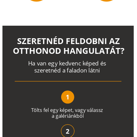
SZERETNÉD FELDOBNI AZ
OTTHONOD HANGULATÁT?
H
a
v
a
n
e
g
y
k
e
d
v
e
n
c
k
é
p
e
d
é
s
s
z
e
r
e
t
n
é
d a
f
a
l
a
d
o
n
l
á
t
n
i
1
T
ö
l
t
s
f
e
l
e
g
y
k
é
pe
t
,
v
a
g
y
v
á
l
a
ss
z
a
g
a
lé
r
i
án
k
b
ó
l
2