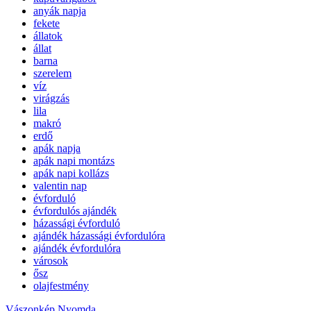
anyák napja
fekete
állatok
állat
barna
szerelem
víz
virágzás
lila
makró
erdő
apák napja
apák napi montázs
apák napi kollázs
valentin nap
évforduló
évfordulós ajándék
házassági évforduló
ajándék házassági évfordulóra
ajándék évfordulóra
városok
ősz
olajfestmény
Vászonkép Nyomda