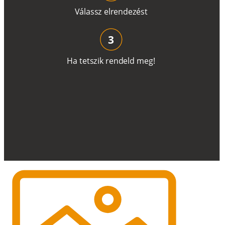
V
á
l
a
ss
z
e
l
r
e
n
d
e
z
é
s
t
3
H
a
t
e
t
s
z
i
k
r
e
n
d
el
d
m
e
g
!