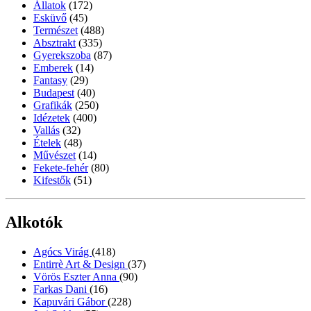
Állatok
(172)
Esküvő
(45)
Természet
(488)
Absztrakt
(335)
Gyerekszoba
(87)
Emberek
(14)
Fantasy
(29)
Budapest
(40)
Grafikák
(250)
Idézetek
(400)
Vallás
(32)
Ételek
(48)
Művészet
(14)
Fekete-fehér
(80)
Kifestők
(51)
Alkotók
Agócs Virág
(418)
Entirrè Art & Design
(37)
Vörös Eszter Anna
(90)
Farkas Dani
(16)
Kapuvári Gábor
(228)