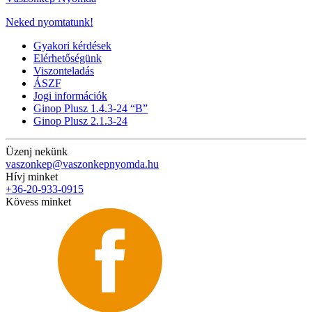
Neked nyomtatunk!
Gyakori kérdések
Elérhetőségünk
Viszonteladás
ÁSZF
Jogi információk
Ginop Plusz 1.4.3-24 “B”
Ginop Plusz 2.1.3-24
Üzenj nekünk
vaszonkep@vaszonkepnyomda.hu
Hívj minket
+36-20-933-0915
Kövess minket