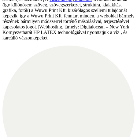
(így különösen: szöveg, szövegszerkezet, struktúra, kialakítás,
grafika, fotók) a Wuwu Print Kft. kizárólagos szellemi tulajdonát
képezik, így a Wuwu Print Kft. fenntart minden, a weboldal bármely
részének bármilyen módszerrel történő másolásával, terjesztésével
kapcsolatos jogot. |Webhosting, tárhely: Digitalocean – New York |
Környezetbarát HP LATEX technológiával nyomtatjuk a víz-, és
karcálló vászonképeket.