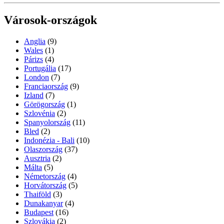
Városok-országok
Anglia
(9)
Wales
(1)
Párizs
(4)
Portugália
(17)
London
(7)
Franciaország
(9)
Izland
(7)
Görögország
(1)
Szlovénia
(2)
Spanyolország
(11)
Bled
(2)
Indonézia - Bali
(10)
Olaszország
(37)
Ausztria
(2)
Málta
(5)
Németország
(4)
Horvátország
(5)
Thaiföld
(3)
Dunakanyar
(4)
Budapest
(16)
Szlovákia
(2)