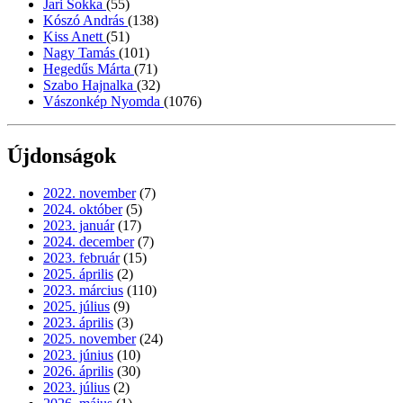
Jari Sokka
(55)
Kószó András
(138)
Kiss Anett
(51)
Nagy Tamás
(101)
Hegedűs Márta
(71)
Szabo Hajnalka
(32)
Vászonkép Nyomda
(1076)
Újdonságok
2022. november
(7)
2024. október
(5)
2023. január
(17)
2024. december
(7)
2023. február
(15)
2025. április
(2)
2023. március
(110)
2025. július
(9)
2023. április
(3)
2025. november
(24)
2023. június
(10)
2026. április
(30)
2023. július
(2)