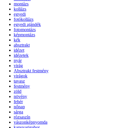
montázs
kollázs
egyedi
fotókollázs
egyedi ajándék
fotomontázs
képmontázs
kék
absztrakt
idézet
idézetek
nyár
virág
Absztrakt festmény
virágok
tavasz
festmény
zöld
növény
fehér
nőnap
sárga
rózsaszín
vászonképnyomda
kapuvarigabor