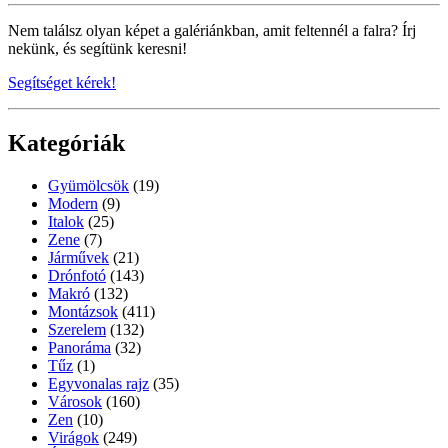
Nem találsz olyan képet a galériánkban, amit feltennél a falra? Írj
nekünk, és segítünk keresni!
Segítséget kérek!
Kategóriák
Gyümölcsök
(19)
Modern
(9)
Italok
(25)
Zene
(7)
Járművek
(21)
Drónfotó
(143)
Makró
(132)
Montázsok
(411)
Szerelem
(132)
Panoráma
(32)
Tűz
(1)
Egyvonalas rajz
(35)
Városok
(160)
Zen
(10)
Virágok
(249)