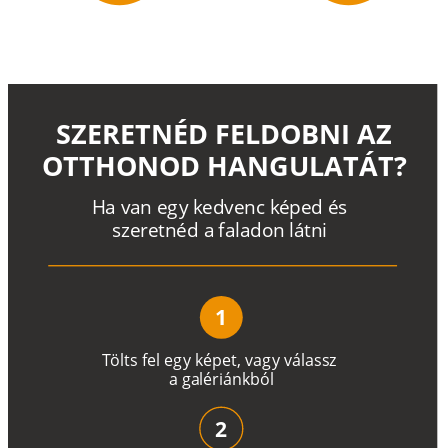
SZERETNÉD FELDOBNI AZ
OTTHONOD HANGULATÁT?
H
a
v
a
n
e
g
y
k
e
d
v
e
n
c
k
é
p
e
d
é
s
s
z
e
r
e
t
n
é
d a
f
a
l
a
d
o
n
l
á
t
n
i
1
T
ö
l
t
s
f
e
l
e
g
y
k
é
pe
t
,
v
a
g
y
v
á
l
a
ss
z
a
g
a
lé
r
i
án
k
b
ó
l
2