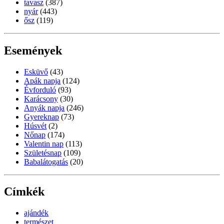
tavasz
(387)
nyár
(443)
ősz
(119)
Események
Esküvő
(43)
Apák napja
(124)
Évforduló
(93)
Karácsony
(30)
Anyák napja
(246)
Gyereknap
(73)
Húsvét
(2)
Nőnap
(174)
Valentin nap
(113)
Születésnap
(109)
Babalátogatás
(20)
Címkék
ajándék
természet