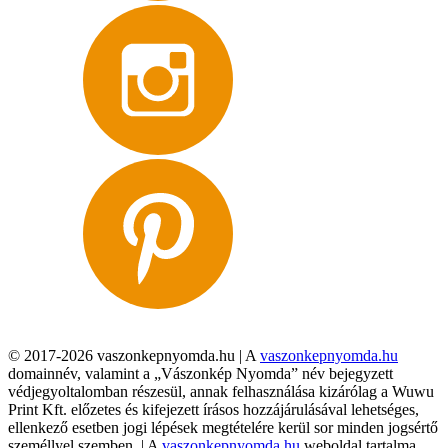
© 2017-2026 vaszonkepnyomda.hu | A
vaszonkepnyomda.hu
domainnév, valamint a „Vászonkép Nyomda” név bejegyzett
védjegyoltalomban részesül, annak felhasználása kizárólag a Wuwu
Print Kft. előzetes és kifejezett írásos hozzájárulásával lehetséges,
ellenkező esetben jogi lépések megtételére kerül sor minden jogsértő
személlyel szemben. | A
vaszonkepnyomda.hu
weboldal tartalma