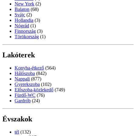
New York
(2)
Balaton
(68)
Svájc
(2)
Hollandia
(3)
Nógrád
(1)
Finnország
(3)
Törökország
(1)
Lakóterek
Konyha-étkező
(564)
Hálószoba
(842)
Nappali
(877)
Gyerekszoba
(102)
Előszoba-közlekedő
(749)
Fürdő-WC
(76)
Gardrób
(24)
Évszakok
tél
(132)