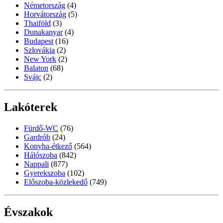
Németország
(4)
Horvátország
(5)
Thaiföld
(3)
Dunakanyar
(4)
Budapest
(16)
Szlovákia
(2)
New York
(2)
Balaton
(68)
Svájc
(2)
Lakóterek
Fürdő-WC
(76)
Gardrób
(24)
Konyha-étkező
(564)
Hálószoba
(842)
Nappali
(877)
Gyerekszoba
(102)
Előszoba-közlekedő
(749)
Évszakok