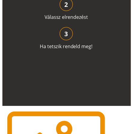
2
V
á
l
a
ss
z
e
l
r
e
n
d
e
z
é
s
t
3
H
a
t
e
t
s
z
i
k
r
e
n
d
el
d
m
e
g
!