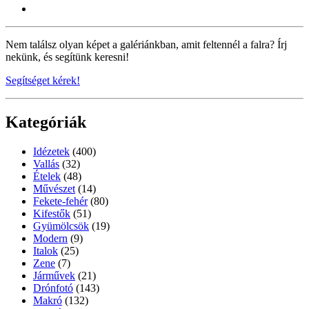
Nem találsz olyan képet a galériánkban, amit feltennél a falra? Írj
nekünk, és segítünk keresni!
Segítséget kérek!
Kategóriák
Idézetek
(400)
Vallás
(32)
Ételek
(48)
Művészet
(14)
Fekete-fehér
(80)
Kifestők
(51)
Gyümölcsök
(19)
Modern
(9)
Italok
(25)
Zene
(7)
Járművek
(21)
Drónfotó
(143)
Makró
(132)