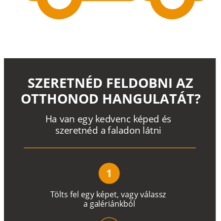
SZERETNÉD FELDOBNI AZ
OTTHONOD HANGULATÁT?
H
a
v
a
n
e
g
y
k
e
d
v
e
n
c
k
é
p
e
d
é
s
s
z
e
r
e
t
n
é
d a
f
a
l
a
d
o
n
l
á
t
n
i
1
T
ö
l
t
s
f
e
l
e
g
y
k
é
pe
t
,
v
a
g
y
v
á
l
a
ss
z
a
g
a
lé
r
i
án
k
b
ó
l