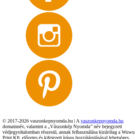
© 2017-2026 vaszonkepnyomda.hu | A
vaszonkepnyomda.hu
domainnév, valamint a „Vászonkép Nyomda” név bejegyzett
védjegyoltalomban részesül, annak felhasználása kizárólag a Wuwu
Print Kft. előzetes és kifejezett írásos hozzájárulásával lehetséges,