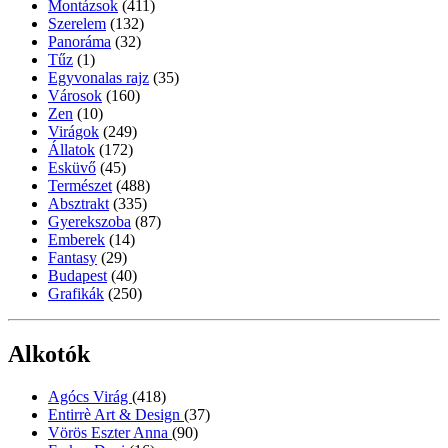
Montázsok
(411)
Szerelem
(132)
Panoráma
(32)
Tűz
(1)
Egyvonalas rajz
(35)
Városok
(160)
Zen
(10)
Virágok
(249)
Állatok
(172)
Esküvő
(45)
Természet
(488)
Absztrakt
(335)
Gyerekszoba
(87)
Emberek
(14)
Fantasy
(29)
Budapest
(40)
Grafikák
(250)
Alkotók
Agócs Virág
(418)
Entirrè Art & Design
(37)
Vörös Eszter Anna
(90)