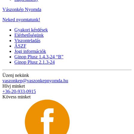
Vászonkép Nyomda
Neked nyomtatunk!
Gyakori kérdések
Elérhetőségünk
Viszonteladás
ÁSZF
Jogi információk
Ginop Plusz 1.4.3-24 “B”
Ginop Plusz 2.1.3-24
Üzenj nekünk
vaszonkep@vaszonkepnyomda.hu
Hívj minket
+36-20-933-0915
Kövess minket