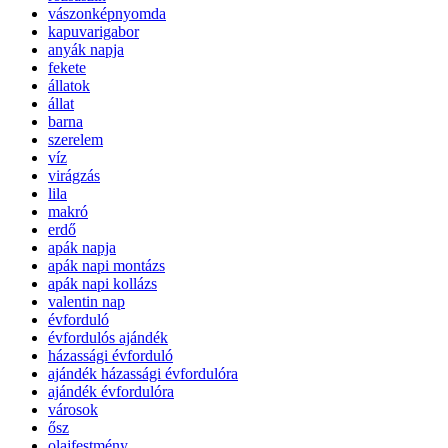
vászonképnyomda
kapuvarigabor
anyák napja
fekete
állatok
állat
barna
szerelem
víz
virágzás
lila
makró
erdő
apák napja
apák napi montázs
apák napi kollázs
valentin nap
évforduló
évfordulós ajándék
házassági évforduló
ajándék házassági évfordulóra
ajándék évfordulóra
városok
ősz
olajfestmény