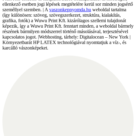
ellenkező esetben jogi lépések megtételére kerül sor minden jogsértő
személlyel szemben. | A
vaszonkepnyomda.hu
weboldal tartalma
(így különösen: szöveg, szövegszerkezet, struktúra, kialakítás,
grafika, fotók) a Wuwu Print Kft. kizárólagos szellemi tulajdonát
képezik, így a Wuwu Print Kft. fenntart minden, a weboldal bármely
részének bármilyen módszerrel történő másolásával, terjesztésével
kapcsolatos jogot. |Webhosting, tárhely: Digitalocean – New York |
Környezetbarát HP LATEX technológiával nyomtatjuk a víz-, és
karcálló vászonképeket.