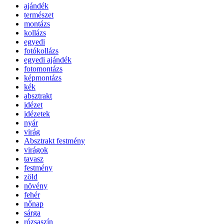
ajándék
természet
montázs
kollázs
egyedi
fotókollázs
egyedi ajándék
fotomontázs
képmontázs
kék
absztrakt
idézet
idézetek
nyár
virág
Absztrakt festmény
virágok
tavasz
festmény
zöld
növény
fehér
nőnap
sárga
rózsaszín