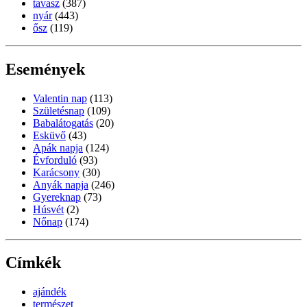
tavasz
(387)
nyár
(443)
ősz
(119)
Események
Valentin nap
(113)
Születésnap
(109)
Babalátogatás
(20)
Esküvő
(43)
Apák napja
(124)
Évforduló
(93)
Karácsony
(30)
Anyák napja
(246)
Gyereknap
(73)
Húsvét
(2)
Nőnap
(174)
Címkék
ajándék
természet