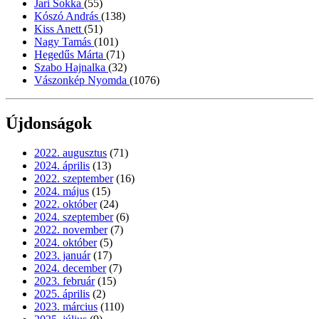
Jari Sokka
(55)
Kószó András
(138)
Kiss Anett
(51)
Nagy Tamás
(101)
Hegedűs Márta
(71)
Szabo Hajnalka
(32)
Vászonkép Nyomda
(1076)
Újdonságok
2022. augusztus
(71)
2024. április
(13)
2022. szeptember
(16)
2024. május
(15)
2022. október
(24)
2024. szeptember
(6)
2022. november
(7)
2024. október
(5)
2023. január
(17)
2024. december
(7)
2023. február
(15)
2025. április
(2)
2023. március
(110)