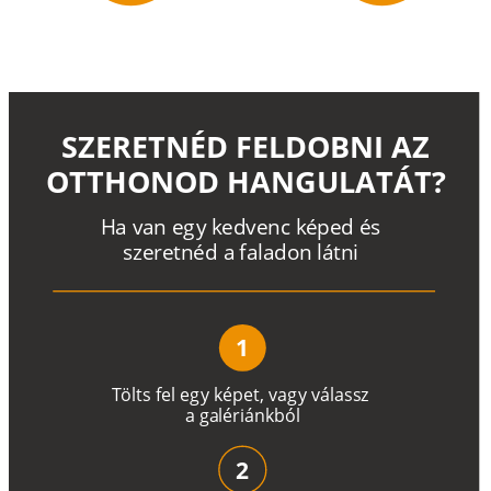
SZERETNÉD FELDOBNI AZ
OTTHONOD HANGULATÁT?
H
a
v
a
n
e
g
y
k
e
d
v
e
n
c
k
é
p
e
d
é
s
s
z
e
r
e
t
n
é
d a
f
a
l
a
d
o
n
l
á
t
n
i
1
T
ö
l
t
s
f
e
l
e
g
y
k
é
pe
t
,
v
a
g
y
v
á
l
a
ss
z
a
g
a
lé
r
i
án
k
b
ó
l
2