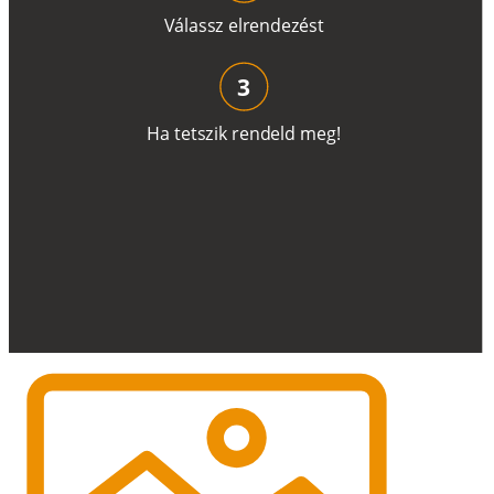
V
á
l
a
ss
z
e
l
r
e
n
d
e
z
é
s
t
3
H
a
t
e
t
s
z
i
k
r
e
n
d
el
d
m
e
g
!