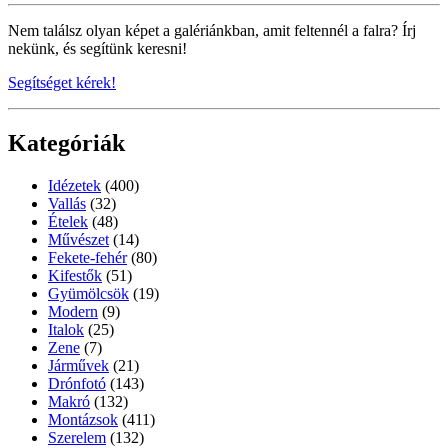
Nem találsz olyan képet a galériánkban, amit feltennél a falra? Írj
nekünk, és segítünk keresni!
Segítséget kérek!
Kategóriák
Idézetek
(400)
Vallás
(32)
Ételek
(48)
Művészet
(14)
Fekete-fehér
(80)
Kifestők
(51)
Gyümölcsök
(19)
Modern
(9)
Italok
(25)
Zene
(7)
Járművek
(21)
Drónfotó
(143)
Makró
(132)
Montázsok
(411)
Szerelem
(132)