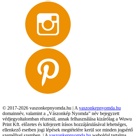
© 2017-2026 vaszonkepnyomda.hu | A
vaszonkepnyomda.hu
domainnév, valamint a „Vászonkép Nyomda” név bejegyzett
védjegyoltalomban részesül, annak felhasználása kizárólag a Wuwu
Print Kft. előzetes és kifejezett írásos hozzájárulásával lehetséges,
ellenkező esetben jogi lépések megtételére kerül sor minden jogsértő
személlyel szemben. | A
vaszonkepnyomda.hu
weboldal tartalma