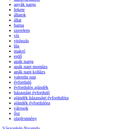
anyák napja
fekete
állatok
állat
barna
szerelem
víz
virágzás
lila
makró
erdő
apák napja
apák napi montázs
apák napi kollázs
valentin nap
évforduló
évfordulós ajándék
házassági évforduló
ajándék házassági évfordulóra
ajándék évfordulóra
városok
ősz
olajfestmény
Vászonkép Nyomda