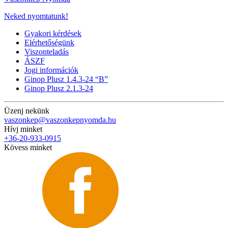
Neked nyomtatunk!
Gyakori kérdések
Elérhetőségünk
Viszonteladás
ÁSZF
Jogi információk
Ginop Plusz 1.4.3-24 “B”
Ginop Plusz 2.1.3-24
Üzenj nekünk
vaszonkep@vaszonkepnyomda.hu
Hívj minket
+36-20-933-0915
Kövess minket