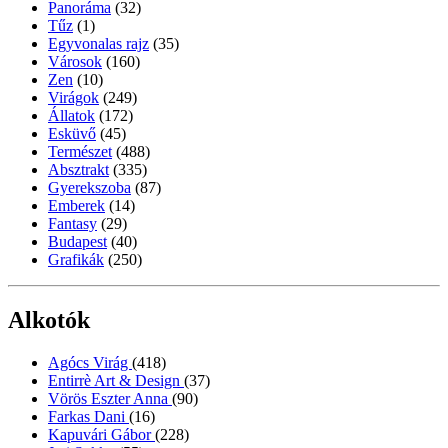
Panoráma
(32)
Tűz
(1)
Egyvonalas rajz
(35)
Városok
(160)
Zen
(10)
Virágok
(249)
Állatok
(172)
Esküvő
(45)
Természet
(488)
Absztrakt
(335)
Gyerekszoba
(87)
Emberek
(14)
Fantasy
(29)
Budapest
(40)
Grafikák
(250)
Alkotók
Agócs Virág
(418)
Entirrè Art & Design
(37)
Vörös Eszter Anna
(90)
Farkas Dani
(16)
Kapuvári Gábor
(228)