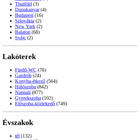
Thaiföld
(3)
Dunakanyar
(4)
Budapest
(16)
Szlovákia
(2)
New York
(2)
Balaton
(68)
Svájc
(2)
Lakóterek
Fürdő-WC
(76)
Gardrób
(24)
Konyha-étkező
(564)
Hálószoba
(842)
Nappali
(877)
Gyerekszoba
(102)
Előszoba-közlekedő
(749)
Évszakok
tél
(132)