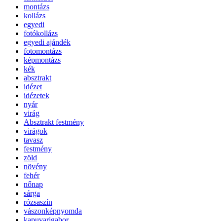
montázs
kollázs
egyedi
fotókollázs
egyedi ajándék
fotomontázs
képmontázs
kék
absztrakt
idézet
idézetek
nyár
virág
Absztrakt festmény
virágok
tavasz
festmény
zöld
növény
fehér
nőnap
sárga
rózsaszín
vászonképnyomda
kapuvarigabor