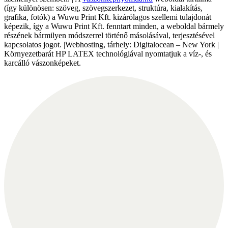
(így különösen: szöveg, szövegszerkezet, struktúra, kialakítás,
grafika, fotók) a Wuwu Print Kft. kizárólagos szellemi tulajdonát
képezik, így a Wuwu Print Kft. fenntart minden, a weboldal bármely
részének bármilyen módszerrel történő másolásával, terjesztésével
kapcsolatos jogot. |Webhosting, tárhely: Digitalocean – New York |
Környezetbarát HP LATEX technológiával nyomtatjuk a víz-, és
karcálló vászonképeket.