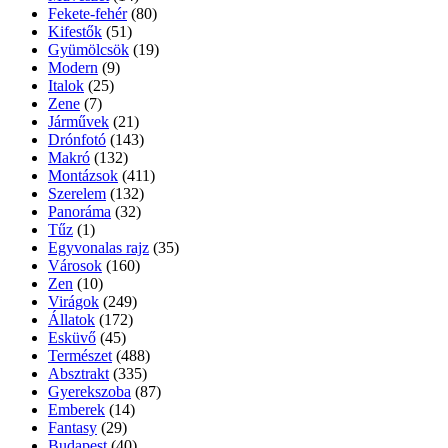
Fekete-fehér
(80)
Kifestők
(51)
Gyümölcsök
(19)
Modern
(9)
Italok
(25)
Zene
(7)
Járművek
(21)
Drónfotó
(143)
Makró
(132)
Montázsok
(411)
Szerelem
(132)
Panoráma
(32)
Tűz
(1)
Egyvonalas rajz
(35)
Városok
(160)
Zen
(10)
Virágok
(249)
Állatok
(172)
Esküvő
(45)
Természet
(488)
Absztrakt
(335)
Gyerekszoba
(87)
Emberek
(14)
Fantasy
(29)
Budapest
(40)