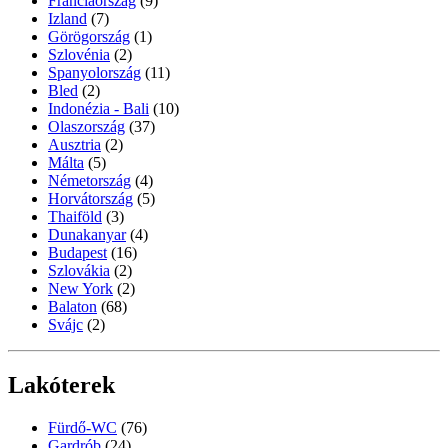
Franciaország
(9)
Izland
(7)
Görögország
(1)
Szlovénia
(2)
Spanyolország
(11)
Bled
(2)
Indonézia - Bali
(10)
Olaszország
(37)
Ausztria
(2)
Málta
(5)
Németország
(4)
Horvátország
(5)
Thaiföld
(3)
Dunakanyar
(4)
Budapest
(16)
Szlovákia
(2)
New York
(2)
Balaton
(68)
Svájc
(2)
Lakóterek
Fürdő-WC
(76)
Gardrób
(24)