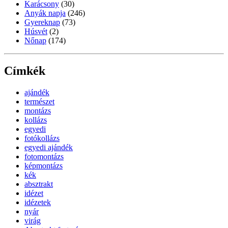
Karácsony
(30)
Anyák napja
(246)
Gyereknap
(73)
Húsvét
(2)
Nőnap
(174)
Címkék
ajándék
természet
montázs
kollázs
egyedi
fotókollázs
egyedi ajándék
fotomontázs
képmontázs
kék
absztrakt
idézet
idézetek
nyár
virág