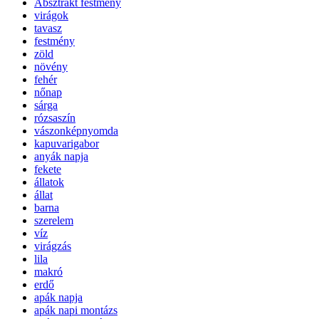
Absztrakt festmény
virágok
tavasz
festmény
zöld
növény
fehér
nőnap
sárga
rózsaszín
vászonképnyomda
kapuvarigabor
anyák napja
fekete
állatok
állat
barna
szerelem
víz
virágzás
lila
makró
erdő
apák napja
apák napi montázs