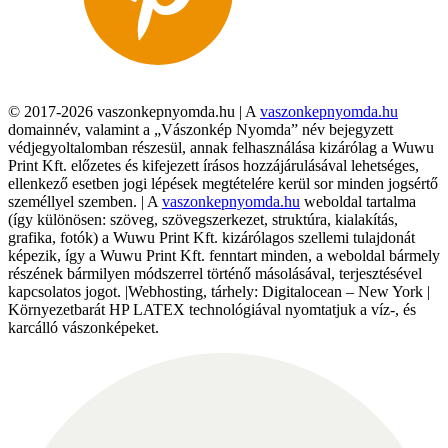
© 2017-2026 vaszonkepnyomda.hu | A
vaszonkepnyomda.hu
domainnév, valamint a „Vászonkép Nyomda” név bejegyzett
védjegyoltalomban részesül, annak felhasználása kizárólag a Wuwu
Print Kft. előzetes és kifejezett írásos hozzájárulásával lehetséges,
ellenkező esetben jogi lépések megtételére kerül sor minden jogsértő
személlyel szemben. | A
vaszonkepnyomda.hu
weboldal tartalma
(így különösen: szöveg, szövegszerkezet, struktúra, kialakítás,
grafika, fotók) a Wuwu Print Kft. kizárólagos szellemi tulajdonát
képezik, így a Wuwu Print Kft. fenntart minden, a weboldal bármely
részének bármilyen módszerrel történő másolásával, terjesztésével
kapcsolatos jogot. |Webhosting, tárhely: Digitalocean – New York |
Környezetbarát HP LATEX technológiával nyomtatjuk a víz-, és
karcálló vászonképeket.