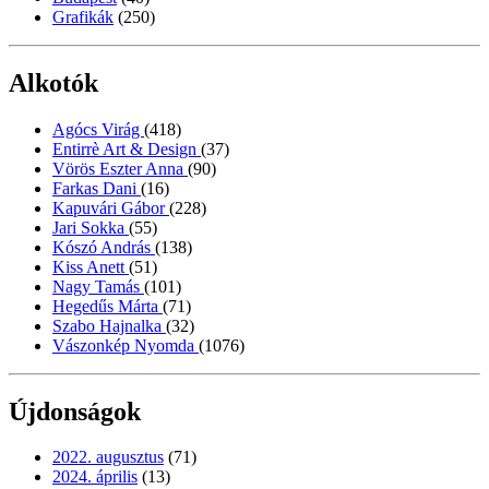
Grafikák
(250)
Alkotók
Agócs Virág
(418)
Entirrè Art & Design
(37)
Vörös Eszter Anna
(90)
Farkas Dani
(16)
Kapuvári Gábor
(228)
Jari Sokka
(55)
Kószó András
(138)
Kiss Anett
(51)
Nagy Tamás
(101)
Hegedűs Márta
(71)
Szabo Hajnalka
(32)
Vászonkép Nyomda
(1076)
Újdonságok
2022. augusztus
(71)
2024. április
(13)