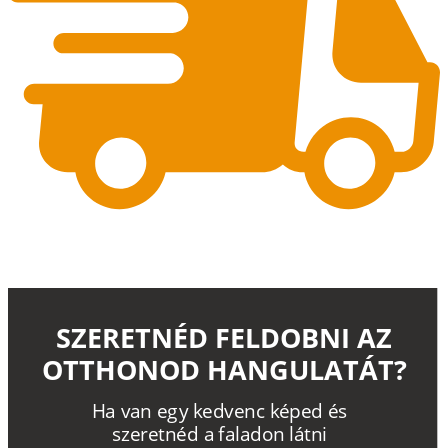
SZERETNÉD FELDOBNI AZ
OTTHONOD HANGULATÁT?
H
a
v
a
n
e
g
y
k
e
d
v
e
n
c
k
é
p
e
d
é
s
s
z
e
r
e
t
n
é
d a
f
a
l
a
d
o
n
l
á
t
n
i