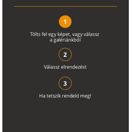
1
T
ö
l
t
s
f
e
l
e
g
y
k
é
pe
t
,
v
a
g
y
v
á
l
a
ss
z
a
g
a
lé
r
i
án
k
b
ó
l
2
V
á
l
a
ss
z
e
l
r
e
n
d
e
z
é
s
t
3
H
a
t
e
t
s
z
i
k
r
e
n
d
el
d
m
e
g
!