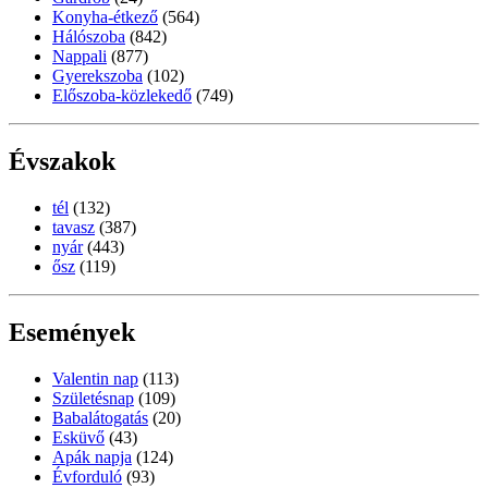
Konyha-étkező
(564)
Hálószoba
(842)
Nappali
(877)
Gyerekszoba
(102)
Előszoba-közlekedő
(749)
Évszakok
tél
(132)
tavasz
(387)
nyár
(443)
ősz
(119)
Események
Valentin nap
(113)
Születésnap
(109)
Babalátogatás
(20)
Esküvő
(43)
Apák napja
(124)
Évforduló
(93)