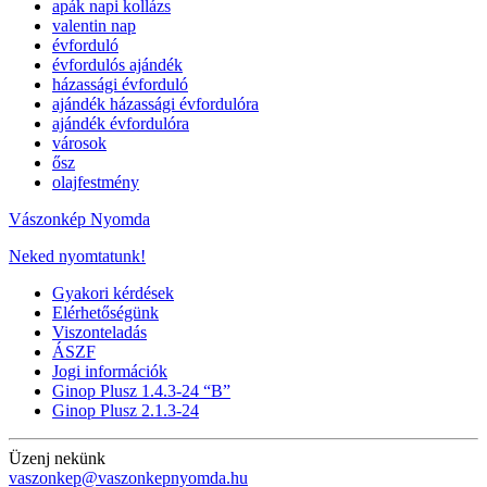
apák napi kollázs
valentin nap
évforduló
évfordulós ajándék
házassági évforduló
ajándék házassági évfordulóra
ajándék évfordulóra
városok
ősz
olajfestmény
Vászonkép Nyomda
Neked nyomtatunk!
Gyakori kérdések
Elérhetőségünk
Viszonteladás
ÁSZF
Jogi információk
Ginop Plusz 1.4.3-24 “B”
Ginop Plusz 2.1.3-24
Üzenj nekünk
vaszonkep@vaszonkepnyomda.hu