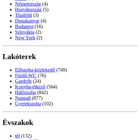
Németország
(4)
Horvátország
(5)
Thaiföld
(3)
Dunakanyar
(4)
Budapest
(16)
Szlovákia
(2)
New York
(2)
Lakóterek
Előszoba-közlekedő
(749)
Fürdő-WC
(76)
Gardrób
(24)
Konyha-étkező
(564)
Hálószoba
(842)
Nappali
(877)
Gyerekszoba
(102)
Évszakok
tél
(132)