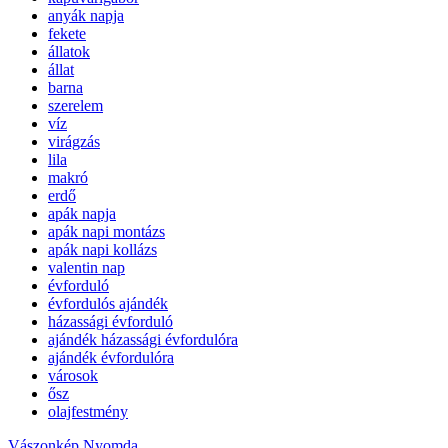
anyák napja
fekete
állatok
állat
barna
szerelem
víz
virágzás
lila
makró
erdő
apák napja
apák napi montázs
apák napi kollázs
valentin nap
évforduló
évfordulós ajándék
házassági évforduló
ajándék házassági évfordulóra
ajándék évfordulóra
városok
ősz
olajfestmény
Vászonkép Nyomda