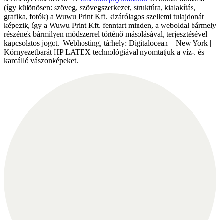
(így különösen: szöveg, szövegszerkezet, struktúra, kialakítás,
grafika, fotók) a Wuwu Print Kft. kizárólagos szellemi tulajdonát
képezik, így a Wuwu Print Kft. fenntart minden, a weboldal bármely
részének bármilyen módszerrel történő másolásával, terjesztésével
kapcsolatos jogot. |Webhosting, tárhely: Digitalocean – New York |
Környezetbarát HP LATEX technológiával nyomtatjuk a víz-, és
karcálló vászonképeket.