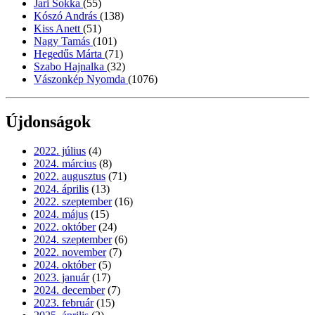
Jari Sokka
(55)
Kószó András
(138)
Kiss Anett
(51)
Nagy Tamás
(101)
Hegedűs Márta
(71)
Szabo Hajnalka
(32)
Vászonkép Nyomda
(1076)
Újdonságok
2022. július
(4)
2024. március
(8)
2022. augusztus
(71)
2024. április
(13)
2022. szeptember
(16)
2024. május
(15)
2022. október
(24)
2024. szeptember
(6)
2022. november
(7)
2024. október
(5)
2023. január
(17)
2024. december
(7)
2023. február
(15)