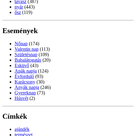
tavasz
(387)
nyár
(443)
ősz
(119)
Események
Nőnap
(174)
Valentin nap
(113)
Születésnap
(109)
Babalátogatás
(20)
Esküvő
(43)
Apák napja
(124)
Évforduló
(93)
Karácsony
(30)
Anyák napja
(246)
Gyereknap
(73)
Húsvét
(2)
Címkék
ajándék
természet