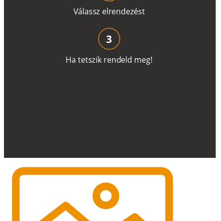
V
á
l
a
ss
z
e
l
r
e
n
d
e
z
é
s
t
3
H
a
t
e
t
s
z
i
k
r
e
n
d
el
d
m
e
g
!