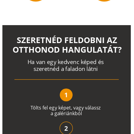
SZERETNÉD FELDOBNI AZ
OTTHONOD HANGULATÁT?
H
a
v
a
n
e
g
y
k
e
d
v
e
n
c
k
é
p
e
d
é
s
s
z
e
r
e
t
n
é
d a
f
a
l
a
d
o
n
l
á
t
n
i
1
T
ö
l
t
s
f
e
l
e
g
y
k
é
pe
t
,
v
a
g
y
v
á
l
a
ss
z
a
g
a
lé
r
i
án
k
b
ó
l
2