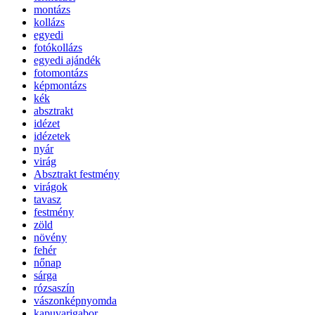
montázs
kollázs
egyedi
fotókollázs
egyedi ajándék
fotomontázs
képmontázs
kék
absztrakt
idézet
idézetek
nyár
virág
Absztrakt festmény
virágok
tavasz
festmény
zöld
növény
fehér
nőnap
sárga
rózsaszín
vászonképnyomda
kapuvarigabor