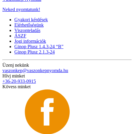
Neked nyomtatunk!
Gyakori kérdések
Elérhetőségünk
Viszonteladás
ÁSZF
Jogi információk
Ginop Plusz 1.4.3-24 “B”
Ginop Plusz 2.1.3-24
Üzenj nekünk
vaszonkep@vaszonkepnyomda.hu
Hívj minket
+36-20-933-0915
Kövess minket