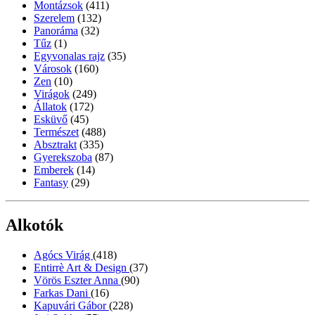
Montázsok
(411)
Szerelem
(132)
Panoráma
(32)
Tűz
(1)
Egyvonalas rajz
(35)
Városok
(160)
Zen
(10)
Virágok
(249)
Állatok
(172)
Esküvő
(45)
Természet
(488)
Absztrakt
(335)
Gyerekszoba
(87)
Emberek
(14)
Fantasy
(29)
Alkotók
Agócs Virág
(418)
Entirrè Art & Design
(37)
Vörös Eszter Anna
(90)
Farkas Dani
(16)
Kapuvári Gábor
(228)