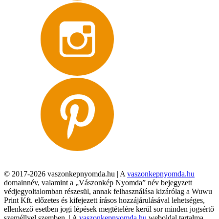
© 2017-2026 vaszonkepnyomda.hu | A
vaszonkepnyomda.hu
domainnév, valamint a „Vászonkép Nyomda” név bejegyzett
védjegyoltalomban részesül, annak felhasználása kizárólag a Wuwu
Print Kft. előzetes és kifejezett írásos hozzájárulásával lehetséges,
ellenkező esetben jogi lépések megtételére kerül sor minden jogsértő
személlyel szemben. | A
vaszonkepnyomda.hu
weboldal tartalma