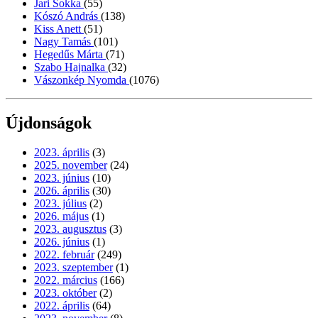
Jari Sokka
(55)
Kószó András
(138)
Kiss Anett
(51)
Nagy Tamás
(101)
Hegedűs Márta
(71)
Szabo Hajnalka
(32)
Vászonkép Nyomda
(1076)
Újdonságok
2023. április
(3)
2025. november
(24)
2023. június
(10)
2026. április
(30)
2023. július
(2)
2026. május
(1)
2023. augusztus
(3)
2026. június
(1)
2022. február
(249)
2023. szeptember
(1)
2022. március
(166)
2023. október
(2)
2022. április
(64)