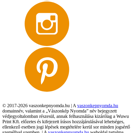
© 2017-2026 vaszonkepnyomda.hu | A
vaszonkepnyomda.hu
domainnév, valamint a „Vászonkép Nyomda” név bejegyzett
védjegyoltalomban részesül, annak felhasználása kizárólag a Wuwu
Print Kft. előzetes és kifejezett írásos hozzájárulásával lehetséges,
ellenkező esetben jogi lépések megtételére kerül sor minden jogsértő
személlyel szemben. | A
vaszonkepnyomda.hu
weboldal tartalma