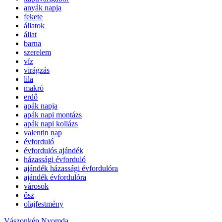
anyák napja
fekete
állatok
állat
barna
szerelem
víz
virágzás
lila
makró
erdő
apák napja
apák napi montázs
apák napi kollázs
valentin nap
évforduló
évfordulós ajándék
házassági évforduló
ajándék házassági évfordulóra
ajándék évfordulóra
városok
ősz
olajfestmény
Vászonkép Nyomda