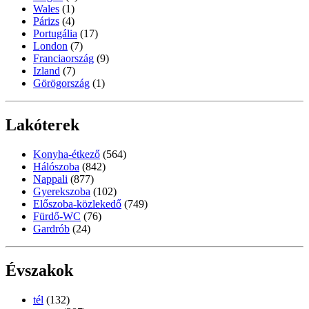
Wales
(1)
Párizs
(4)
Portugália
(17)
London
(7)
Franciaország
(9)
Izland
(7)
Görögország
(1)
Lakóterek
Konyha-étkező
(564)
Hálószoba
(842)
Nappali
(877)
Gyerekszoba
(102)
Előszoba-közlekedő
(749)
Fürdő-WC
(76)
Gardrób
(24)
Évszakok
tél
(132)