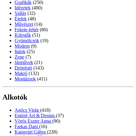
Grafikák
(250)
Idézetek
(400)
Vallás
(32)
Ételek
(48)
Művészet
(14)
Fekete-fehér
(80)
Kifestők
(51)
Gyümölcsök
(19)
Modern
(9)
Italok
(25)
Zene
(7)
Járművek
(21)
Drónfotó
(143)
Makró
(132)
Montázsok
(411)
Alkotók
Agócs Virág
(418)
Entirrè Art & Design
(37)
Vörös Eszter Anna
(90)
Farkas Dani
(16)
Kapuvári Gábor
(228)