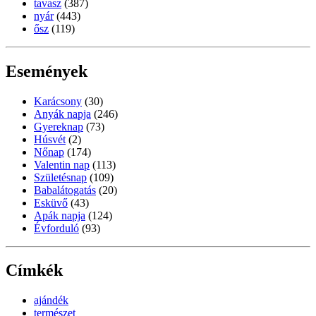
tavasz
(387)
nyár
(443)
ősz
(119)
Események
Karácsony
(30)
Anyák napja
(246)
Gyereknap
(73)
Húsvét
(2)
Nőnap
(174)
Valentin nap
(113)
Születésnap
(109)
Babalátogatás
(20)
Esküvő
(43)
Apák napja
(124)
Évforduló
(93)
Címkék
ajándék
természet