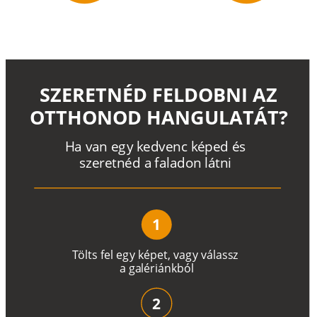
SZERETNÉD FELDOBNI AZ
OTTHONOD HANGULATÁT?
H
a
v
a
n
e
g
y
k
e
d
v
e
n
c
k
é
p
e
d
é
s
s
z
e
r
e
t
n
é
d a
f
a
l
a
d
o
n
l
á
t
n
i
1
T
ö
l
t
s
f
e
l
e
g
y
k
é
pe
t
,
v
a
g
y
v
á
l
a
ss
z
a
g
a
lé
r
i
án
k
b
ó
l
2