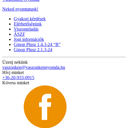
Neked nyomtatunk!
Gyakori kérdések
Elérhetőségünk
Viszonteladás
ÁSZF
Jogi információk
Ginop Plusz 1.4.3-24 “B”
Ginop Plusz 2.1.3-24
Üzenj nekünk
vaszonkep@vaszonkepnyomda.hu
Hívj minket
+36-20-933-0915
Kövess minket