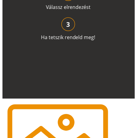
V
á
l
a
ss
z
e
l
r
e
n
d
e
z
é
s
t
3
H
a
t
e
t
s
z
i
k
r
e
n
d
el
d
m
e
g
!