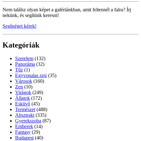
Nem találsz olyan képet a galériánkban, amit feltennél a falra? Írj
nekünk, és segítünk keresni!
Segítséget kérek!
Kategóriák
Szerelem
(132)
Panoráma
(32)
Tűz
(1)
Egyvonalas rajz
(35)
Városok
(160)
Zen
(10)
Virágok
(249)
Állatok
(172)
Esküvő
(45)
Természet
(488)
Absztrakt
(335)
Gyerekszoba
(87)
Emberek
(14)
Fantasy
(29)
Budapest
(40)