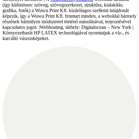
(így különösen: szöveg, szövegszerkezet, struktúra, kialakítás,
grafika, fotók) a Wuwu Print Kft. kizárólagos szellemi tulajdonát
képezik, így a Wuwu Print Kft. fenntart minden, a weboldal bármely
részének bármilyen módszerrel történő másolásával, terjesztésével
kapcsolatos jogot. |Webhosting, tárhely: Digitalocean – New York |
Környezetbarát HP LATEX technológiával nyomtatjuk a víz-, és
karcálló vászonképeket.