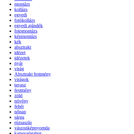
montázs
kollázs
egyedi
fotókollázs
egyedi ajándék
fotomontázs
képmontázs
kék
absztrakt
idézet
idézetek
nyár
virág
Absztrakt festmény
virágok
tavasz
festmény
zöld
növény
fehér
nőnap
sárga
rózsaszín
vászonképnyomda
kapuvarigabor