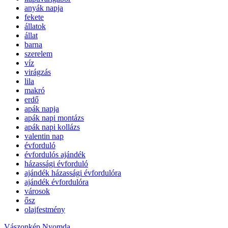
anyák napja
fekete
állatok
állat
barna
szerelem
víz
virágzás
lila
makró
erdő
apák napja
apák napi montázs
apák napi kollázs
valentin nap
évforduló
évfordulós ajándék
házassági évforduló
ajándék házassági évfordulóra
ajándék évfordulóra
városok
ősz
olajfestmény
Vászonkép Nyomda