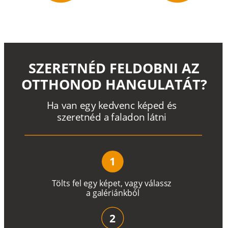
SZERETNÉD FELDOBNI AZ
OTTHONOD HANGULATÁT?
H
a
v
a
n
e
g
y
k
e
d
v
e
n
c
k
é
p
e
d
é
s
s
z
e
r
e
t
n
é
d a
f
a
l
a
d
o
n
l
á
t
n
i
1
T
ö
l
t
s
f
e
l
e
g
y
k
é
pe
t
,
v
a
g
y
v
á
l
a
ss
z
a
g
a
lé
r
i
án
k
b
ó
l
2