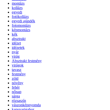
montázs
kollázs
egyedi
fotókollázs
egyedi ajándék
fotomontázs
képmontázs
kék
absztrakt
idézet
idézetek
nyár
virág
Absztrakt festmény
virágok
tavasz
festmény
zöld
növény
fehér
nőnap
sárga
rózsaszín
vászonképnyomda
kapuvarigabor