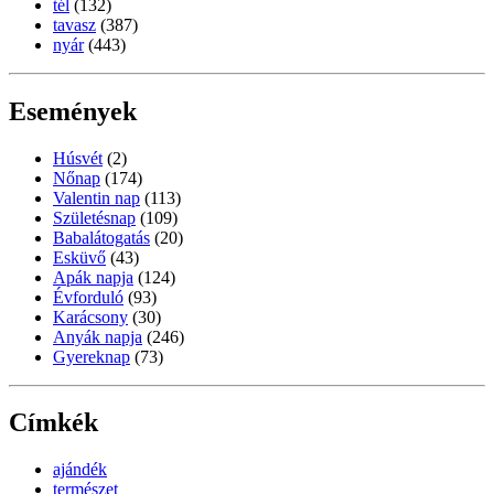
tél
(132)
tavasz
(387)
nyár
(443)
Események
Húsvét
(2)
Nőnap
(174)
Valentin nap
(113)
Születésnap
(109)
Babalátogatás
(20)
Esküvő
(43)
Apák napja
(124)
Évforduló
(93)
Karácsony
(30)
Anyák napja
(246)
Gyereknap
(73)
Címkék
ajándék
természet