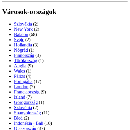
Városok-országok
Szlovákia
(2)
New York
(2)
Balaton
(68)
Svájc
(2)
Hollandia
(3)
Nógrád
(1)
Finnország
(3)
Törökország
(1)
Anglia
(9)
Wales
(1)
Párizs
(4)
Portugália
(17)
London
(7)
Franciaország
(9)
Izland
(7)
Görögország
(1)
Szlovénia
(2)
Spanyolország
(11)
Bled
(2)
Indonézia - Bali
(10)
Olaszország
(37)