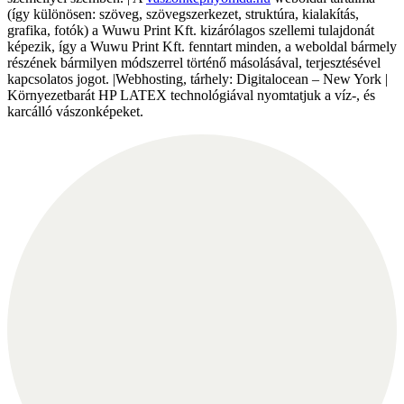
(így különösen: szöveg, szövegszerkezet, struktúra, kialakítás,
grafika, fotók) a Wuwu Print Kft. kizárólagos szellemi tulajdonát
képezik, így a Wuwu Print Kft. fenntart minden, a weboldal bármely
részének bármilyen módszerrel történő másolásával, terjesztésével
kapcsolatos jogot. |Webhosting, tárhely: Digitalocean – New York |
Környezetbarát HP LATEX technológiával nyomtatjuk a víz-, és
karcálló vászonképeket.