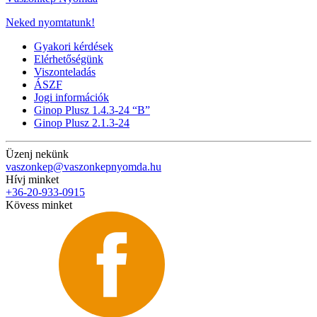
Neked nyomtatunk!
Gyakori kérdések
Elérhetőségünk
Viszonteladás
ÁSZF
Jogi információk
Ginop Plusz 1.4.3-24 “B”
Ginop Plusz 2.1.3-24
Üzenj nekünk
vaszonkep@vaszonkepnyomda.hu
Hívj minket
+36-20-933-0915
Kövess minket