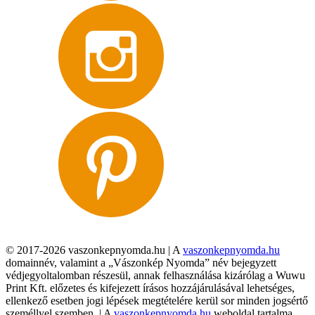
© 2017-2026 vaszonkepnyomda.hu | A
vaszonkepnyomda.hu
domainnév, valamint a „Vászonkép Nyomda” név bejegyzett
védjegyoltalomban részesül, annak felhasználása kizárólag a Wuwu
Print Kft. előzetes és kifejezett írásos hozzájárulásával lehetséges,
ellenkező esetben jogi lépések megtételére kerül sor minden jogsértő
személlyel szemben. | A
vaszonkepnyomda.hu
weboldal tartalma