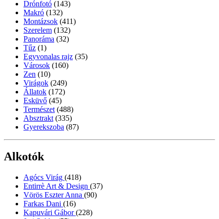
Drónfotó
(143)
Makró
(132)
Montázsok
(411)
Szerelem
(132)
Panoráma
(32)
Tűz
(1)
Egyvonalas rajz
(35)
Városok
(160)
Zen
(10)
Virágok
(249)
Állatok
(172)
Esküvő
(45)
Természet
(488)
Absztrakt
(335)
Gyerekszoba
(87)
Alkotók
Agócs Virág
(418)
Entirrè Art & Design
(37)
Vörös Eszter Anna
(90)
Farkas Dani
(16)
Kapuvári Gábor
(228)