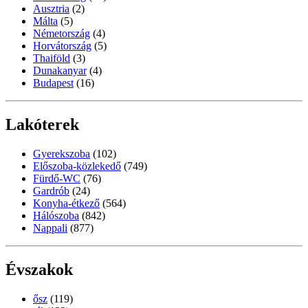
Ausztria
(2)
Málta
(5)
Németország
(4)
Horvátország
(5)
Thaiföld
(3)
Dunakanyar
(4)
Budapest
(16)
Lakóterek
Gyerekszoba
(102)
Előszoba-közlekedő
(749)
Fürdő-WC
(76)
Gardrób
(24)
Konyha-étkező
(564)
Hálószoba
(842)
Nappali
(877)
Évszakok
ősz
(119)