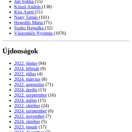
Jari Sokka
(55)
Kószó András
(138)
Kiss Anett
(51)
Nagy Tamás
(101)
Hegedűs Márta
(71)
Szabo Hajnalka
(32)
Vászonkép Nyomda
(1076)
Újdonságok
2022. június
(94)
2024. február
(9)
2022. július
(4)
2024. március
(8)
2022. augusztus
(71)
2024. április
(13)
2022. szeptember
(16)
2024. május
(15)
2022. október
(24)
2024. szeptember
(6)
2022. november
(7)
2024. október
(5)
2023. január
(17)