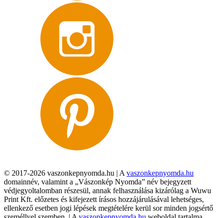
© 2017-2026 vaszonkepnyomda.hu | A
vaszonkepnyomda.hu
domainnév, valamint a „Vászonkép Nyomda” név bejegyzett
védjegyoltalomban részesül, annak felhasználása kizárólag a Wuwu
Print Kft. előzetes és kifejezett írásos hozzájárulásával lehetséges,
ellenkező esetben jogi lépések megtételére kerül sor minden jogsértő
személlyel szemben. | A
vaszonkepnyomda.hu
weboldal tartalma