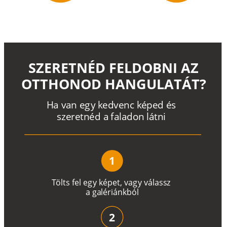
SZERETNÉD FELDOBNI AZ
OTTHONOD HANGULATÁT?
H
a
v
a
n
e
g
y
k
e
d
v
e
n
c
k
é
p
e
d
é
s
s
z
e
r
e
t
n
é
d a
f
a
l
a
d
o
n
l
á
t
n
i
1
T
ö
l
t
s
f
e
l
e
g
y
k
é
pe
t
,
v
a
g
y
v
á
l
a
ss
z
a
g
a
lé
r
i
án
k
b
ó
l
2