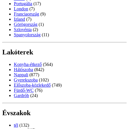
Portugália
(17)
London
(7)
Franciaország
(9)
Izland
(7)
Görögország
(1)
Szlovénia
(2)
Spanyolország
(11)
Lakóterek
Konyha-étkező
(564)
Hálószoba
(842)
Nappali
(877)
Gyerekszoba
(102)
Előszoba-közlekedő
(749)
Fürdő-WC
(76)
Gardrób
(24)
Évszakok
tél
(132)