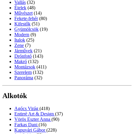
Vallás
(32)
Ételek
(48)
Művészet
(14)
Fekete-fehér
(80)
Kifestők
(51)
Gyümölcsök
(19)
Modern
(9)
Italok
(25)
Zene
(7)
Járművek
(21)
Drónfotó
(143)
Makró
(132)
Montázsok
(411)
Szerelem
(132)
Panoráma
(32)
Alkotók
Agócs Virág
(418)
Entirrè Art & Design
(37)
Vörös Eszter Anna
(90)
Farkas Dani
(16)
Kapuvári Gábor
(228)