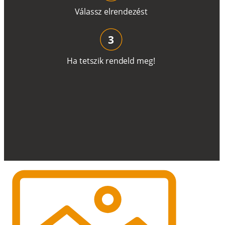
V
á
l
a
ss
z
e
l
r
e
n
d
e
z
é
s
t
3
H
a
t
e
t
s
z
i
k
r
e
n
d
el
d
m
e
g
!