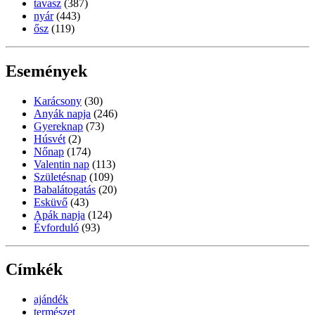
tavasz
(387)
nyár
(443)
ősz
(119)
Események
Karácsony
(30)
Anyák napja
(246)
Gyereknap
(73)
Húsvét
(2)
Nőnap
(174)
Valentin nap
(113)
Születésnap
(109)
Babalátogatás
(20)
Esküvő
(43)
Apák napja
(124)
Évforduló
(93)
Címkék
ajándék
természet