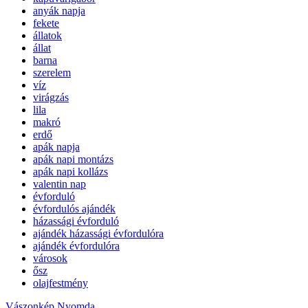
anyák napja
fekete
állatok
állat
barna
szerelem
víz
virágzás
lila
makró
erdő
apák napja
apák napi montázs
apák napi kollázs
valentin nap
évforduló
évfordulós ajándék
házassági évforduló
ajándék házassági évfordulóra
ajándék évfordulóra
városok
ősz
olajfestmény
Vászonkép Nyomda