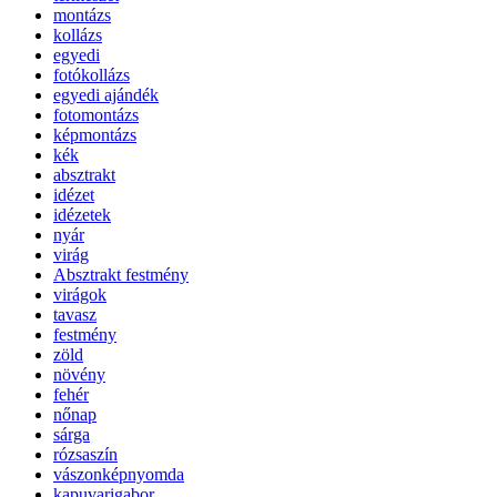
montázs
kollázs
egyedi
fotókollázs
egyedi ajándék
fotomontázs
képmontázs
kék
absztrakt
idézet
idézetek
nyár
virág
Absztrakt festmény
virágok
tavasz
festmény
zöld
növény
fehér
nőnap
sárga
rózsaszín
vászonképnyomda
kapuvarigabor