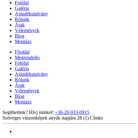
Fotófal
Galéria
Ajándékutalvány
Rólunk
Árak
Vélemények
Blog
Montázs
Főoldal
Megrendelés
Fotófal
Galéria
Ajándékutalvány
Rólunk
Árak
Vélemények
Blog
Montázs
Segíthetünk? Hívj minket!
+36-20-933-0915
Szöveges vászonképek anyák napjára 28 (1)
Címke