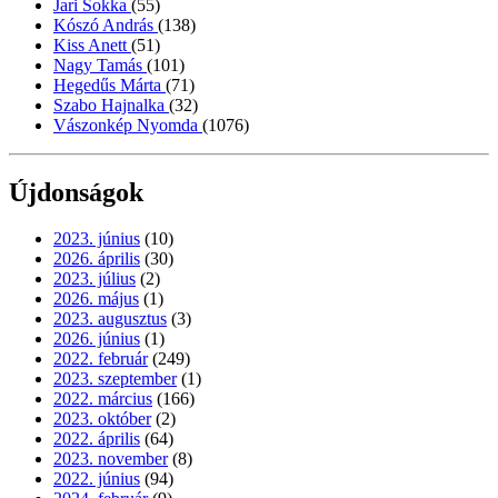
Jari Sokka
(55)
Kószó András
(138)
Kiss Anett
(51)
Nagy Tamás
(101)
Hegedűs Márta
(71)
Szabo Hajnalka
(32)
Vászonkép Nyomda
(1076)
Újdonságok
2023. június
(10)
2026. április
(30)
2023. július
(2)
2026. május
(1)
2023. augusztus
(3)
2026. június
(1)
2022. február
(249)
2023. szeptember
(1)
2022. március
(166)
2023. október
(2)
2022. április
(64)
2023. november
(8)
2022. június
(94)