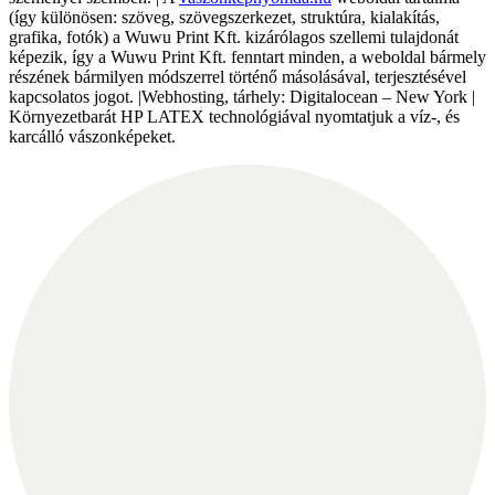
(így különösen: szöveg, szövegszerkezet, struktúra, kialakítás,
grafika, fotók) a Wuwu Print Kft. kizárólagos szellemi tulajdonát
képezik, így a Wuwu Print Kft. fenntart minden, a weboldal bármely
részének bármilyen módszerrel történő másolásával, terjesztésével
kapcsolatos jogot. |Webhosting, tárhely: Digitalocean – New York |
Környezetbarát HP LATEX technológiával nyomtatjuk a víz-, és
karcálló vászonképeket.