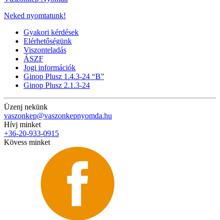
Neked nyomtatunk!
Gyakori kérdések
Elérhetőségünk
Viszonteladás
ÁSZF
Jogi információk
Ginop Plusz 1.4.3-24 “B”
Ginop Plusz 2.1.3-24
Üzenj nekünk
vaszonkep@vaszonkepnyomda.hu
Hívj minket
+36-20-933-0915
Kövess minket