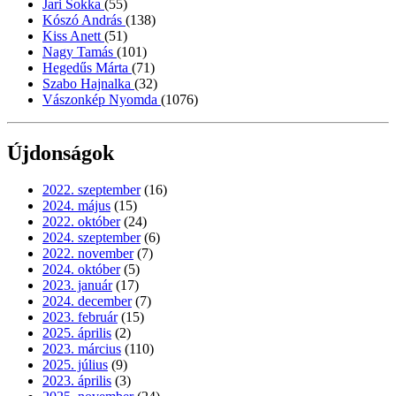
Jari Sokka
(55)
Kószó András
(138)
Kiss Anett
(51)
Nagy Tamás
(101)
Hegedűs Márta
(71)
Szabo Hajnalka
(32)
Vászonkép Nyomda
(1076)
Újdonságok
2022. szeptember
(16)
2024. május
(15)
2022. október
(24)
2024. szeptember
(6)
2022. november
(7)
2024. október
(5)
2023. január
(17)
2024. december
(7)
2023. február
(15)
2025. április
(2)
2023. március
(110)
2025. július
(9)
2023. április
(3)