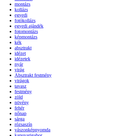
montázs
kollázs
egyedi
fotókollázs
egyedi ajándék
fotomontázs
képmontázs
kék
absztrakt
idézet
idézetek
nyár
virág
Absztrakt festmény
virágok
tavasz
festmény
zöld
növény
fehér
nőnap
sárga
rózsaszín
vászonképnyomda
kapuvarigabor