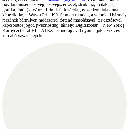
(így különösen: szöveg, szövegszerkezet, struktúra, kialakítás,
grafika, fotók) a Wuwu Print Kft. kizárólagos szellemi tulajdonát
képezik, így a Wuwu Print Kft. fenntart minden, a weboldal bármely
részének bármilyen módszerrel történő másolásával, terjesztésével
kapcsolatos jogot. |Webhosting, tárhely: Digitalocean – New York |
Környezetbarát HP LATEX technológiával nyomtatjuk a víz-, és
karcálló vászonképeket.