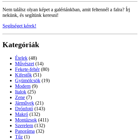
Nem találsz olyan képet a galériánkban, amit feltennél a falra? Írj
nekünk, és segítünk keresni!
Segítséget kérek!
Kategóriák
Ételek
(48)
Művészet
(14)
Fekete-fehér
(80)
Kifestők
(51)
Gyümölcsök
(19)
Modern
(9)
Italok
(25)
Zene
(7)
Járművek
(21)
Drónfotó
(143)
Makró
(132)
Montázsok
(411)
Szerelem
(132)
Panoráma
(32)
Tűz
(1)