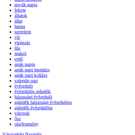
anyák napja
fekete
állatok
állat
barna
szerelem
víz
virágzás
lila
makró
erdő
apák napja
apák napi montázs
apák napi kollázs
valentin nap
évforduló
évfordulós ajándék
házassági évforduló
ajándék házassági évfordulóra
ajándék évfordulóra
városok
ősz
olajfestmény
Vászonkép Nyomda