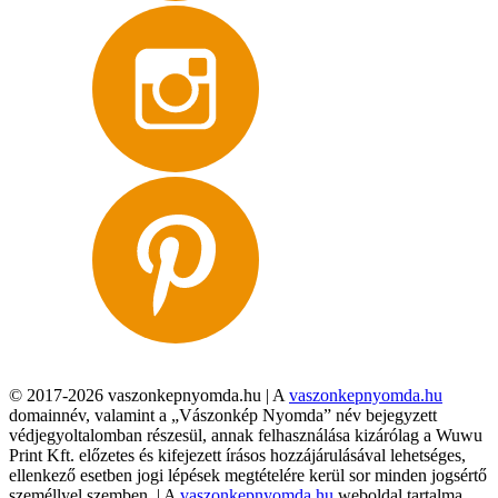
© 2017-2026 vaszonkepnyomda.hu | A
vaszonkepnyomda.hu
domainnév, valamint a „Vászonkép Nyomda” név bejegyzett
védjegyoltalomban részesül, annak felhasználása kizárólag a Wuwu
Print Kft. előzetes és kifejezett írásos hozzájárulásával lehetséges,
ellenkező esetben jogi lépések megtételére kerül sor minden jogsértő
személlyel szemben. | A
vaszonkepnyomda.hu
weboldal tartalma