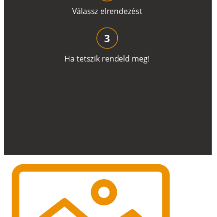
V
á
l
a
ss
z
e
l
r
e
n
d
e
z
é
s
t
3
H
a
t
e
t
s
z
i
k
r
e
n
d
el
d
m
e
g
!