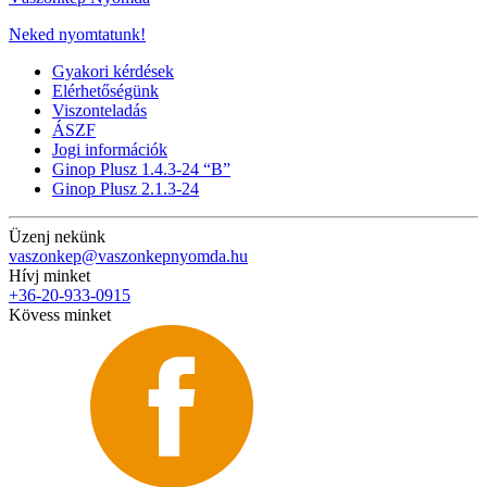
Neked nyomtatunk!
Gyakori kérdések
Elérhetőségünk
Viszonteladás
ÁSZF
Jogi információk
Ginop Plusz 1.4.3-24 “B”
Ginop Plusz 2.1.3-24
Üzenj nekünk
vaszonkep@vaszonkepnyomda.hu
Hívj minket
+36-20-933-0915
Kövess minket