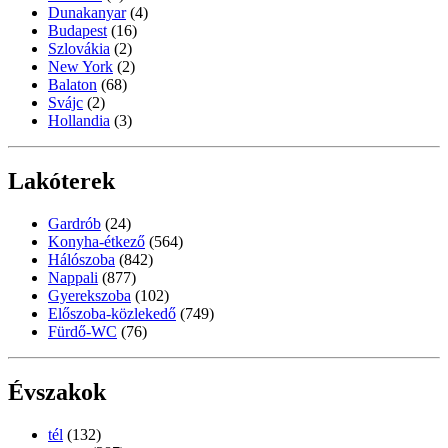
Dunakanyar
(4)
Budapest
(16)
Szlovákia
(2)
New York
(2)
Balaton
(68)
Svájc
(2)
Hollandia
(3)
Lakóterek
Gardrób
(24)
Konyha-étkező
(564)
Hálószoba
(842)
Nappali
(877)
Gyerekszoba
(102)
Előszoba-közlekedő
(749)
Fürdő-WC
(76)
Évszakok
tél
(132)