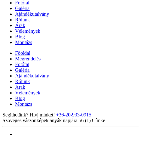
Fotófal
Galéria
Ajándékutalvány
Rólunk
Árak
Vélemények
Blog
Montázs
Főoldal
Megrendelés
Fotófal
Galéria
Ajándékutalvány
Rólunk
Árak
Vélemények
Blog
Montázs
Segíthetünk? Hívj minket!
+36-20-933-0915
Szöveges vászonképek anyák napjára 56 (1)
Címke