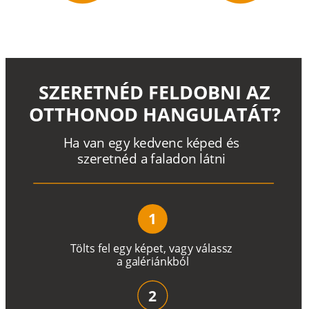
SZERETNÉD FELDOBNI AZ
OTTHONOD HANGULATÁT?
H
a
v
a
n
e
g
y
k
e
d
v
e
n
c
k
é
p
e
d
é
s
s
z
e
r
e
t
n
é
d a
f
a
l
a
d
o
n
l
á
t
n
i
1
T
ö
l
t
s
f
e
l
e
g
y
k
é
pe
t
,
v
a
g
y
v
á
l
a
ss
z
a
g
a
lé
r
i
án
k
b
ó
l
2