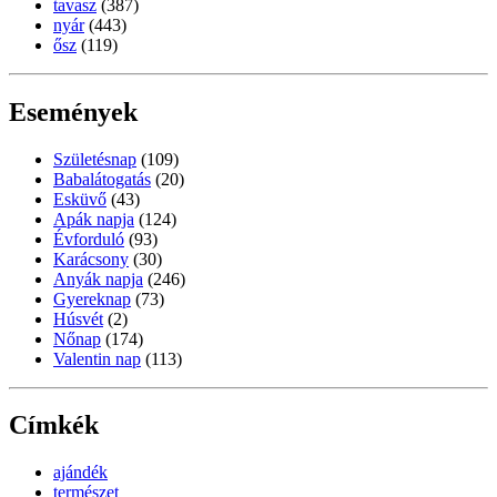
tavasz
(387)
nyár
(443)
ősz
(119)
Események
Születésnap
(109)
Babalátogatás
(20)
Esküvő
(43)
Apák napja
(124)
Évforduló
(93)
Karácsony
(30)
Anyák napja
(246)
Gyereknap
(73)
Húsvét
(2)
Nőnap
(174)
Valentin nap
(113)
Címkék
ajándék
természet