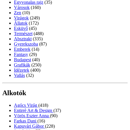
Egyvonalas rajz
(35)
Városok
(160)
Zen
(10)
Virágok
(249)
Állatok
(172)
Esküvő
(45)
Természet
(488)
Absztrakt
(335)
Gyerekszoba
(87)
Emberek
(14)
Fantasy
(29)
Budapest
(40)
Grafikák
(250)
Idézetek
(400)
Vallás
(32)
Alkotók
Agócs Virág
(418)
Entirrè Art & Design
(37)
Vörös Eszter Anna
(90)
Farkas Dani
(16)
Kapuvári Gábor
(228)