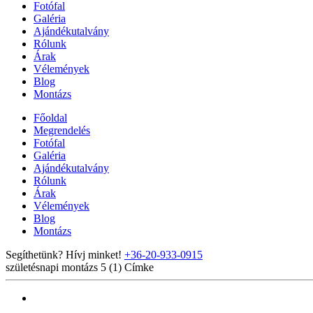
Fotófal
Galéria
Ajándékutalvány
Rólunk
Árak
Vélemények
Blog
Montázs
Főoldal
Megrendelés
Fotófal
Galéria
Ajándékutalvány
Rólunk
Árak
Vélemények
Blog
Montázs
Segíthetünk? Hívj minket!
+36-20-933-0915
születésnapi montázs 5 (1)
Címke