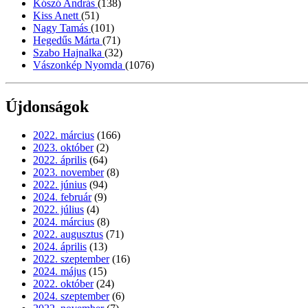
Kószó András
(138)
Kiss Anett
(51)
Nagy Tamás
(101)
Hegedűs Márta
(71)
Szabo Hajnalka
(32)
Vászonkép Nyomda
(1076)
Újdonságok
2022. március
(166)
2023. október
(2)
2022. április
(64)
2023. november
(8)
2022. június
(94)
2024. február
(9)
2022. július
(4)
2024. március
(8)
2022. augusztus
(71)
2024. április
(13)
2022. szeptember
(16)
2024. május
(15)
2022. október
(24)
2024. szeptember
(6)