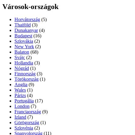
Városok-országok
Horvátország
(5)
Thaiföld
(3)
Dunakanyar
(4)
Budapest
(16)
Szlovákia
(2)
New York
(2)
Balaton
(68)
Svájc
(2)
Hollandia
(3)
Nógrád
(1)
Finnország
(3)
Törökország
(1)
Anglia
(9)
Wales
(1)
Párizs
(4)
Portugália
(17)
London
(7)
Franciaország
(9)
Izland
(7)
Görögország
(1)
Szlovénia
(2)
Spanyolország
(11)