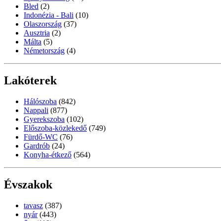
Bled
(2)
Indonézia - Bali
(10)
Olaszország
(37)
Ausztria
(2)
Málta
(5)
Németország
(4)
Lakóterek
Hálószoba
(842)
Nappali
(877)
Gyerekszoba
(102)
Előszoba-közlekedő
(749)
Fürdő-WC
(76)
Gardrób
(24)
Konyha-étkező
(564)
Évszakok
tavasz
(387)
nyár
(443)