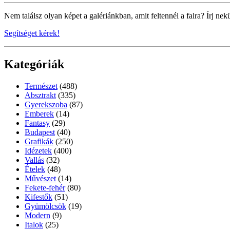
Nem találsz olyan képet a galériánkban, amit feltennél a falra? Írj nek
Segítséget kérek!
Kategóriák
Természet
(488)
Absztrakt
(335)
Gyerekszoba
(87)
Emberek
(14)
Fantasy
(29)
Budapest
(40)
Grafikák
(250)
Idézetek
(400)
Vallás
(32)
Ételek
(48)
Művészet
(14)
Fekete-fehér
(80)
Kifestők
(51)
Gyümölcsök
(19)
Modern
(9)
Italok
(25)