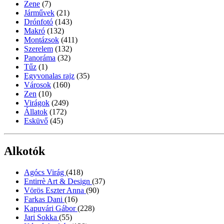
Zene
(7)
Járművek
(21)
Drónfotó
(143)
Makró
(132)
Montázsok
(411)
Szerelem
(132)
Panoráma
(32)
Tűz
(1)
Egyvonalas rajz
(35)
Városok
(160)
Zen
(10)
Virágok
(249)
Állatok
(172)
Esküvő
(45)
Alkotók
Agócs Virág
(418)
Entirrè Art & Design
(37)
Vörös Eszter Anna
(90)
Farkas Dani
(16)
Kapuvári Gábor
(228)
Jari Sokka
(55)