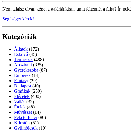
Nem találsz olyan képet a galériánkban, amit feltennél a falra? Írj nek
Segítséget kérek!
Kategóriák
Állatok
(172)
Esküvő
(45)
Természet
(488)
Absztrakt
(335)
Gyerekszoba
(87)
Emberek
(14)
Fantasy
(29)
Budapest
(40)
Grafikák
(250)
Idézetek
(400)
Vallás
(32)
Ételek
(48)
Művészet
(14)
Fekete-fehér
(80)
Kifestők
(51)
Gyümölcsök
(19)