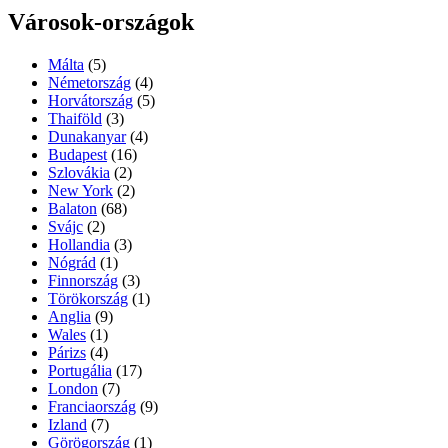
Városok-országok
Málta
(5)
Németország
(4)
Horvátország
(5)
Thaiföld
(3)
Dunakanyar
(4)
Budapest
(16)
Szlovákia
(2)
New York
(2)
Balaton
(68)
Svájc
(2)
Hollandia
(3)
Nógrád
(1)
Finnország
(3)
Törökország
(1)
Anglia
(9)
Wales
(1)
Párizs
(4)
Portugália
(17)
London
(7)
Franciaország
(9)
Izland
(7)
Görögország
(1)