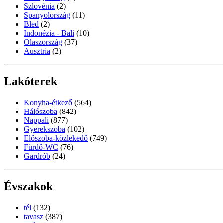
Szlovénia
(2)
Spanyolország
(11)
Bled
(2)
Indonézia - Bali
(10)
Olaszország
(37)
Ausztria
(2)
Lakóterek
Konyha-étkező
(564)
Hálószoba
(842)
Nappali
(877)
Gyerekszoba
(102)
Előszoba-közlekedő
(749)
Fürdő-WC
(76)
Gardrób
(24)
Évszakok
tél
(132)
tavasz
(387)