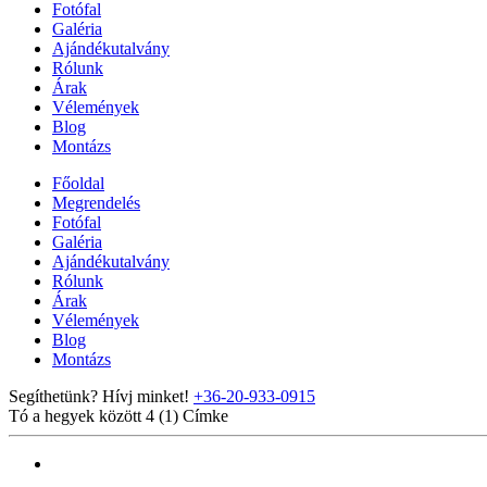
Fotófal
Galéria
Ajándékutalvány
Rólunk
Árak
Vélemények
Blog
Montázs
Főoldal
Megrendelés
Fotófal
Galéria
Ajándékutalvány
Rólunk
Árak
Vélemények
Blog
Montázs
Segíthetünk? Hívj minket!
+36-20-933-0915
Tó a hegyek között 4 (1)
Címke