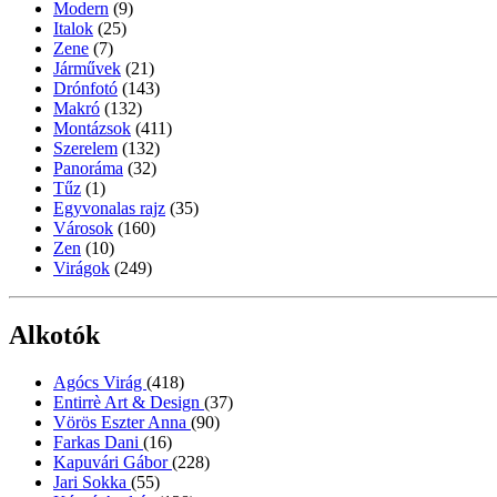
Modern
(9)
Italok
(25)
Zene
(7)
Járművek
(21)
Drónfotó
(143)
Makró
(132)
Montázsok
(411)
Szerelem
(132)
Panoráma
(32)
Tűz
(1)
Egyvonalas rajz
(35)
Városok
(160)
Zen
(10)
Virágok
(249)
Alkotók
Agócs Virág
(418)
Entirrè Art & Design
(37)
Vörös Eszter Anna
(90)
Farkas Dani
(16)
Kapuvári Gábor
(228)
Jari Sokka
(55)