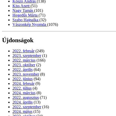
Kószó András
(138)
Kiss Anett
(51)
Nagy Tamás
(101)
Hegedűs Márta
(71)
Szabo Hajnalka
(32)
Vászonkép Nyomda
(1076)
Újdonságok
2022. február
(249)
2023. szeptember
(1)
2022. március
(166)
2023. október
(2)
2022. április
(64)
2023. november
(8)
2022. június
(94)
2024. február
(9)
2022. július
(4)
2024. március
(8)
2022. augusztus
(71)
2024. április
(13)
2022. szeptember
(16)
2024. május
(15)