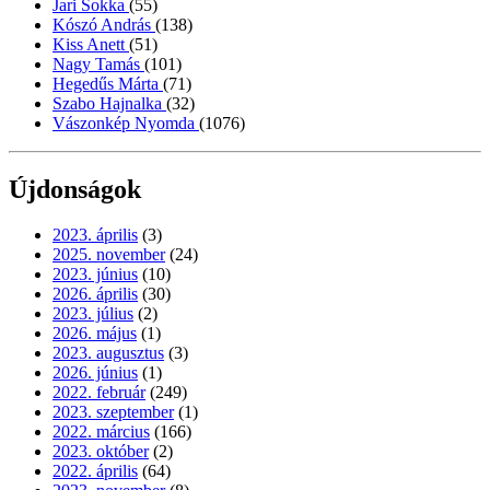
Jari Sokka
(55)
Kószó András
(138)
Kiss Anett
(51)
Nagy Tamás
(101)
Hegedűs Márta
(71)
Szabo Hajnalka
(32)
Vászonkép Nyomda
(1076)
Újdonságok
2023. április
(3)
2025. november
(24)
2023. június
(10)
2026. április
(30)
2023. július
(2)
2026. május
(1)
2023. augusztus
(3)
2026. június
(1)
2022. február
(249)
2023. szeptember
(1)
2022. március
(166)
2023. október
(2)
2022. április
(64)