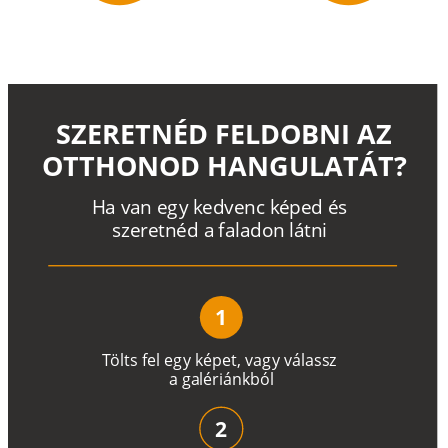
SZERETNÉD FELDOBNI AZ
OTTHONOD HANGULATÁT?
H
a
v
a
n
e
g
y
k
e
d
v
e
n
c
k
é
p
e
d
é
s
s
z
e
r
e
t
n
é
d a
f
a
l
a
d
o
n
l
á
t
n
i
1
T
ö
l
t
s
f
e
l
e
g
y
k
é
pe
t
,
v
a
g
y
v
á
l
a
ss
z
a
g
a
lé
r
i
án
k
b
ó
l
2