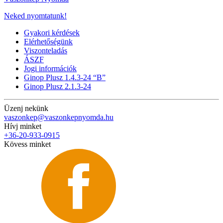
Neked nyomtatunk!
Gyakori kérdések
Elérhetőségünk
Viszonteladás
ÁSZF
Jogi információk
Ginop Plusz 1.4.3-24 “B”
Ginop Plusz 2.1.3-24
Üzenj nekünk
vaszonkep@vaszonkepnyomda.hu
Hívj minket
+36-20-933-0915
Kövess minket