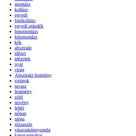
montázs
kollázs
egyedi
fotókollázs
egyedi ajándék
fotomontázs
képmontázs
kék
absztrakt
idézet
idézetek
nyár
virág
Absztrakt festmény
virágok
tavasz
festmény
zöld
növény
fehér
nőnap
sárga
rózsaszín
vászonképnyomda
kapuvarigabor