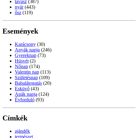
tavasz
(387)
nyár
(443)
ősz
(119)
Események
Karácsony
(30)
Anyák napja
(246)
Gyereknap
(73)
Húsvét
(2)
Nőnap
(174)
Valentin nap
(113)
Születésnap
(109)
Babalátogatás
(20)
Esküvő
(43)
Apák napja
(124)
Évforduló
(93)
Címkék
ajándék
természet