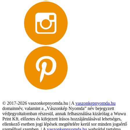
© 2017-2026 vaszonkepnyomda.hu | A
vaszonkepnyomda.hu
domainnév, valamint a „Vászonkép Nyomda” név bejegyzett
védjegyoltalomban részesül, annak felhasználása kizárólag a Wuwu
Print Kft. előzetes és kifejezett írásos hozzájárulásával lehetséges,
ellenkező esetben jogi lépések megtételére kerül sor minden jogsértő
személlyel szemben. | A
vaszonkepnyomda.hu
weboldal tartalma