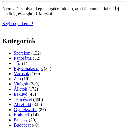
Nem találsz olyan képet a galériánkban, amit feltennél a falra? Írj
nekünk, és segítünk keresni!
Segítséget kérek!
Kategóriák
Szerelem
(132)
Panoráma
(32)
Tűz
(1)
Egyvonalas rajz
(35)
Városok
(160)
Zen
(10)
Virágok
(249)
Állatok
(172)
Esküvő
(45)
Természet
(488)
Absztrakt
(335)
Gyerekszoba
(87)
Emberek
(14)
Fantasy
(29)
Budapest
(40)