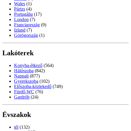
Wales
(1)
Párizs
(4)
Portugália
(17)
London
(7)
Franciaország
(9)
Izland
(7)
Görögország
(1)
Lakóterek
Konyha-étkező
(564)
Hálószoba
(842)
Nappali
(877)
Gyerekszoba
(102)
Előszoba-közlekedő
(749)
Fürdő-WC
(76)
Gardrób
(24)
Évszakok
tél
(132)