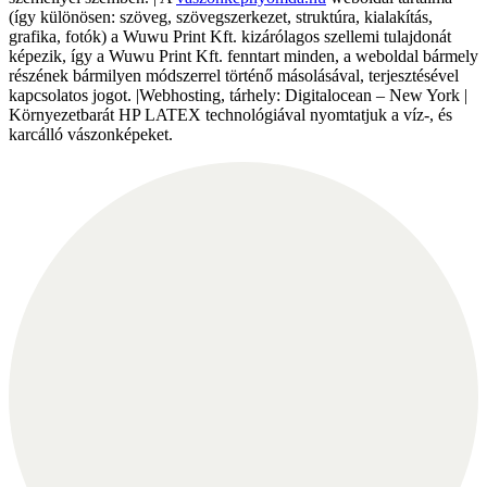
(így különösen: szöveg, szövegszerkezet, struktúra, kialakítás,
grafika, fotók) a Wuwu Print Kft. kizárólagos szellemi tulajdonát
képezik, így a Wuwu Print Kft. fenntart minden, a weboldal bármely
részének bármilyen módszerrel történő másolásával, terjesztésével
kapcsolatos jogot. |Webhosting, tárhely: Digitalocean – New York |
Környezetbarát HP LATEX technológiával nyomtatjuk a víz-, és
karcálló vászonképeket.