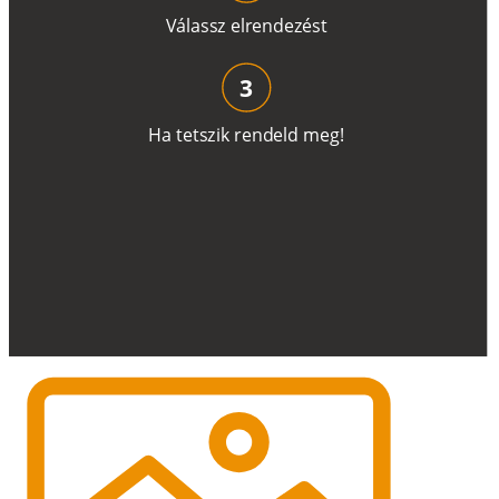
V
á
l
a
ss
z
e
l
r
e
n
d
e
z
é
s
t
3
H
a
t
e
t
s
z
i
k
r
e
n
d
el
d
m
e
g
!