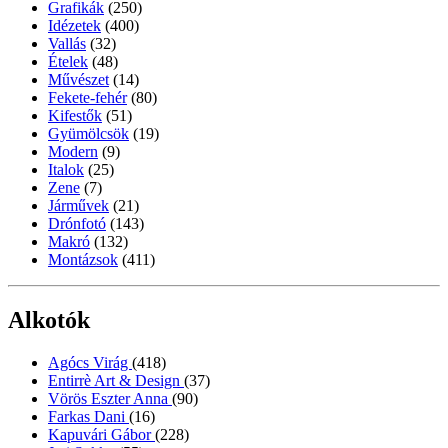
Grafikák
(250)
Idézetek
(400)
Vallás
(32)
Ételek
(48)
Művészet
(14)
Fekete-fehér
(80)
Kifestők
(51)
Gyümölcsök
(19)
Modern
(9)
Italok
(25)
Zene
(7)
Járművek
(21)
Drónfotó
(143)
Makró
(132)
Montázsok
(411)
Alkotók
Agócs Virág
(418)
Entirrè Art & Design
(37)
Vörös Eszter Anna
(90)
Farkas Dani
(16)
Kapuvári Gábor
(228)