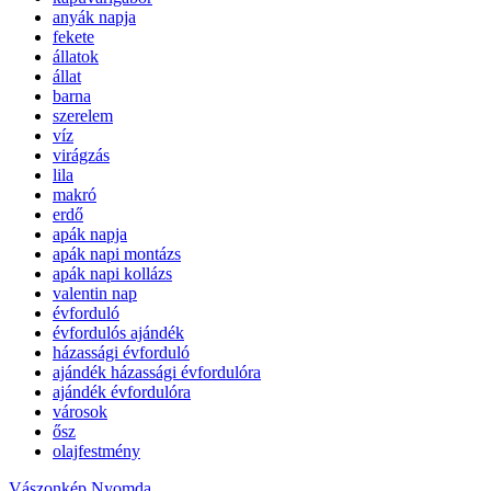
anyák napja
fekete
állatok
állat
barna
szerelem
víz
virágzás
lila
makró
erdő
apák napja
apák napi montázs
apák napi kollázs
valentin nap
évforduló
évfordulós ajándék
házassági évforduló
ajándék házassági évfordulóra
ajándék évfordulóra
városok
ősz
olajfestmény
Vászonkép Nyomda