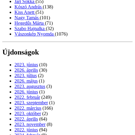
Jari Sokka
(55)
Kószó András
(138)
Kiss Anett
(51)
Nagy Tamás
(101)
Hegedűs Márta
(71)
Szabo Hajnalka
(32)
Vászonkép Nyomda
(1076)
Újdonságok
2023. június
(10)
2026. április
(30)
2023. július
(2)
2026. május
(1)
2023. augusztus
(3)
2026. június
(1)
2022. február
(249)
2023. szeptember
(1)
2022. március
(166)
2023. október
(2)
2022. április
(64)
2023. november
(8)
2022. június
(94)