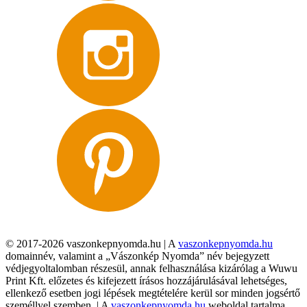
© 2017-2026 vaszonkepnyomda.hu | A
vaszonkepnyomda.hu
domainnév, valamint a „Vászonkép Nyomda” név bejegyzett
védjegyoltalomban részesül, annak felhasználása kizárólag a Wuwu
Print Kft. előzetes és kifejezett írásos hozzájárulásával lehetséges,
ellenkező esetben jogi lépések megtételére kerül sor minden jogsértő
személlyel szemben. | A
vaszonkepnyomda.hu
weboldal tartalma