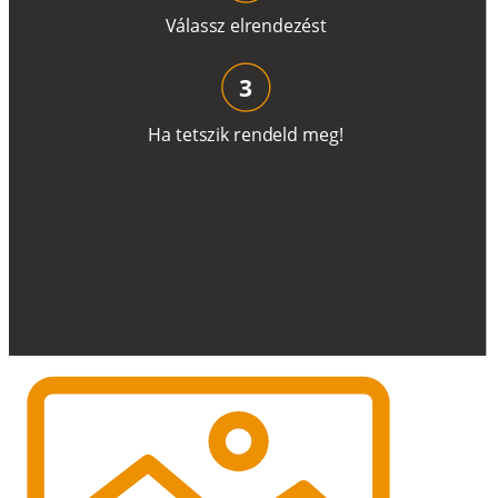
V
á
l
a
ss
z
e
l
r
e
n
d
e
z
é
s
t
3
H
a
t
e
t
s
z
i
k
r
e
n
d
el
d
m
e
g
!