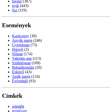
tavasz
(387)
nyár
(443)
ősz
(119)
Események
Karácsony
(30)
Anyák napja
(246)
Gyereknap
(73)
Húsvét
(2)
Nőnap
(174)
Valentin nap
(113)
Születésnap
(109)
Babalátogatás
(20)
Esküvő
(43)
Apák napja
(124)
Évforduló
(93)
Címkék
ajándék
természet