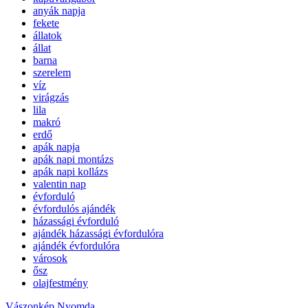
anyák napja
fekete
állatok
állat
barna
szerelem
víz
virágzás
lila
makró
erdő
apák napja
apák napi montázs
apák napi kollázs
valentin nap
évforduló
évfordulós ajándék
házassági évforduló
ajándék házassági évfordulóra
ajándék évfordulóra
városok
ősz
olajfestmény
Vászonkép Nyomda