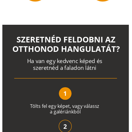
SZERETNÉD FELDOBNI AZ
OTTHONOD HANGULATÁT?
H
a
v
a
n
e
g
y
k
e
d
v
e
n
c
k
é
p
e
d
é
s
s
z
e
r
e
t
n
é
d a
f
a
l
a
d
o
n
l
á
t
n
i
1
T
ö
l
t
s
f
e
l
e
g
y
k
é
pe
t
,
v
a
g
y
v
á
l
a
ss
z
a
g
a
lé
r
i
án
k
b
ó
l
2