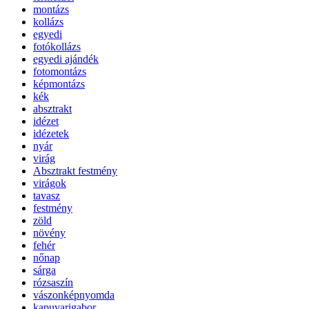
montázs
kollázs
egyedi
fotókollázs
egyedi ajándék
fotomontázs
képmontázs
kék
absztrakt
idézet
idézetek
nyár
virág
Absztrakt festmény
virágok
tavasz
festmény
zöld
növény
fehér
nőnap
sárga
rózsaszín
vászonképnyomda
kapuvarigabor