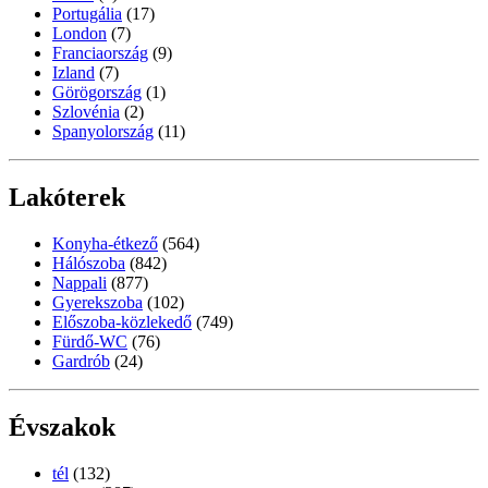
Portugália
(17)
London
(7)
Franciaország
(9)
Izland
(7)
Görögország
(1)
Szlovénia
(2)
Spanyolország
(11)
Lakóterek
Konyha-étkező
(564)
Hálószoba
(842)
Nappali
(877)
Gyerekszoba
(102)
Előszoba-közlekedő
(749)
Fürdő-WC
(76)
Gardrób
(24)
Évszakok
tél
(132)