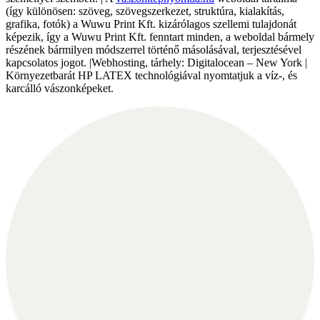
(így különösen: szöveg, szövegszerkezet, struktúra, kialakítás,
grafika, fotók) a Wuwu Print Kft. kizárólagos szellemi tulajdonát
képezik, így a Wuwu Print Kft. fenntart minden, a weboldal bármely
részének bármilyen módszerrel történő másolásával, terjesztésével
kapcsolatos jogot. |Webhosting, tárhely: Digitalocean – New York |
Környezetbarát HP LATEX technológiával nyomtatjuk a víz-, és
karcálló vászonképeket.