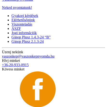
Neked nyomtatunk!
Gyakori kérdések
Elérhetőségünk
Viszonteladás
ÁSZF
Jogi információk
Ginop Plusz 1.4.3-24 “B”
Ginop Plusz 2.1.3-24
Üzenj nekünk
vaszonkep@vaszonkepnyomda.hu
Hívj minket
+36-20-933-0915
Kövess minket