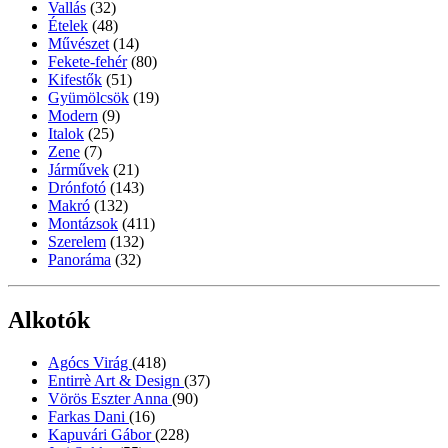
Vallás
(32)
Ételek
(48)
Művészet
(14)
Fekete-fehér
(80)
Kifestők
(51)
Gyümölcsök
(19)
Modern
(9)
Italok
(25)
Zene
(7)
Járművek
(21)
Drónfotó
(143)
Makró
(132)
Montázsok
(411)
Szerelem
(132)
Panoráma
(32)
Alkotók
Agócs Virág
(418)
Entirrè Art & Design
(37)
Vörös Eszter Anna
(90)
Farkas Dani
(16)
Kapuvári Gábor
(228)