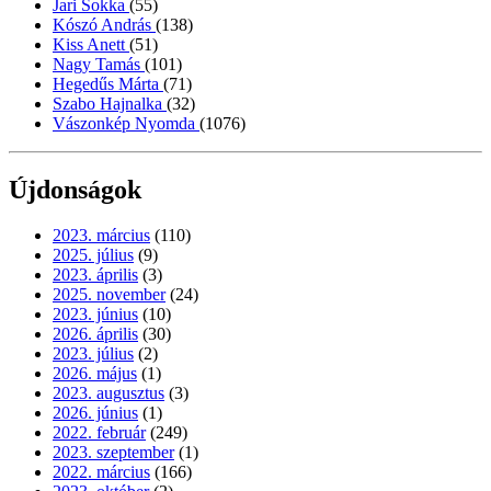
Jari Sokka
(55)
Kószó András
(138)
Kiss Anett
(51)
Nagy Tamás
(101)
Hegedűs Márta
(71)
Szabo Hajnalka
(32)
Vászonkép Nyomda
(1076)
Újdonságok
2023. március
(110)
2025. július
(9)
2023. április
(3)
2025. november
(24)
2023. június
(10)
2026. április
(30)
2023. július
(2)
2026. május
(1)
2023. augusztus
(3)
2026. június
(1)
2022. február
(249)
2023. szeptember
(1)
2022. március
(166)