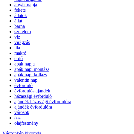
anyák napja
fekete
állatok
állat
barna
szerelem
víz
virágzás
lila
makró
erdő
apák napja
apák napi montázs
apák napi kollázs
valentin nap
évforduló
évfordulós ajándék
házassági évforduló
ajándék házassági évfordulóra
ajándék évfordulóra
városok
ősz
olajfestmény
Vászonkép Nyomda