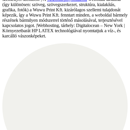
(így különösen: szöveg, szövegszerkezet, struktúra, kialakítás,
grafika, fotók) a Wuwu Print Kft. kizárólagos szellemi tulajdonát
képezik, így a Wuwu Print Kft. fenntart minden, a weboldal bármely
részének bármilyen módszerrel történő másolásával, terjesztésével
kapcsolatos jogot. |Webhosting, tárhely: Digitalocean – New York |
Környezetbarát HP LATEX technológiával nyomtatjuk a víz-, és
karcálló vászonképeket.