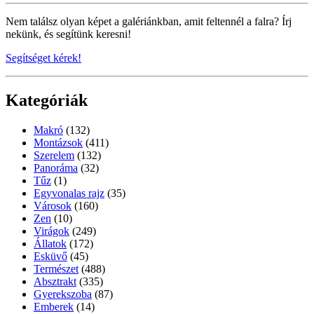
Nem találsz olyan képet a galériánkban, amit feltennél a falra? Írj
nekünk, és segítünk keresni!
Segítséget kérek!
Kategóriák
Makró
(132)
Montázsok
(411)
Szerelem
(132)
Panoráma
(32)
Tűz
(1)
Egyvonalas rajz
(35)
Városok
(160)
Zen
(10)
Virágok
(249)
Állatok
(172)
Esküvő
(45)
Természet
(488)
Absztrakt
(335)
Gyerekszoba
(87)
Emberek
(14)