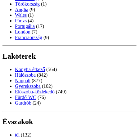
Törökország
(1)
Anglia
(9)
Wales
(1)
Párizs
(4)
Portugália
(17)
London
(7)
Franciaország
(9)
Lakóterek
Konyha-étkező
(564)
Hálószoba
(842)
Nappali
(877)
Gyerekszoba
(102)
Előszoba-közlekedő
(749)
Fürdő-WC
(76)
Gardrób
(24)
Évszakok
tél
(132)