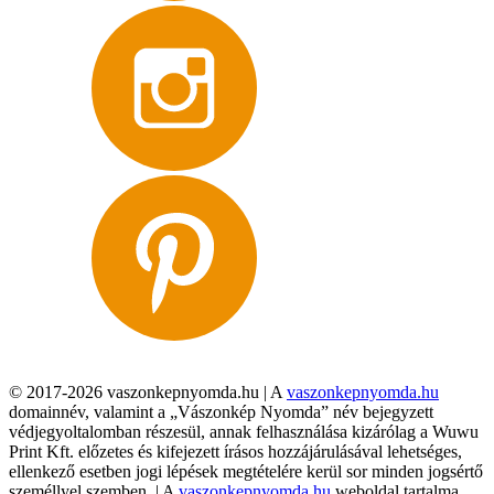
© 2017-2026 vaszonkepnyomda.hu | A
vaszonkepnyomda.hu
domainnév, valamint a „Vászonkép Nyomda” név bejegyzett
védjegyoltalomban részesül, annak felhasználása kizárólag a Wuwu
Print Kft. előzetes és kifejezett írásos hozzájárulásával lehetséges,
ellenkező esetben jogi lépések megtételére kerül sor minden jogsértő
személlyel szemben. | A
vaszonkepnyomda.hu
weboldal tartalma