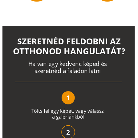
SZERETNÉD FELDOBNI AZ
OTTHONOD HANGULATÁT?
H
a
v
a
n
e
g
y
k
e
d
v
e
n
c
k
é
p
e
d
é
s
s
z
e
r
e
t
n
é
d a
f
a
l
a
d
o
n
l
á
t
n
i
1
T
ö
l
t
s
f
e
l
e
g
y
k
é
pe
t
,
v
a
g
y
v
á
l
a
ss
z
a
g
a
lé
r
i
án
k
b
ó
l
2