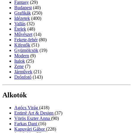
Fantasy
(29)
Budapest
(40)
Grafikák
(250)
Idézetek
(400)
Vallás
(32)
Ételek
(48)
Művészet
(14)
Fekete-fehér
(80)
Kifestők
(51)
Gyümölcsök
(19)
Modern
(9)
Italok
(25)
Zene
(7)
Járművek
(21)
Drónfotó
(143)
Alkotók
Agócs Virág
(418)
Entirrè Art & Design
(37)
Vörös Eszter Anna
(90)
Farkas Dani
(16)
Kapuvári Gábor
(228)