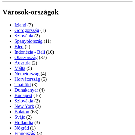
Városok-országok
Izland
(7)
Görögország
(1)
Szlovénia
(2)
Spanyolország
(11)
Bled
(2)
Indonézia - Bali
(10)
Olaszország
(37)
Ausztria
(2)
Málta
(5)
Németország
(4)
Horvátország
(5)
Thaiföld
(3)
Dunakanyar
(4)
Budapest
(16)
Szlovákia
(2)
New York
(2)
Balaton
(68)
Svájc
(2)
Hollandia
(3)
Nógrád
(1)
Finnország
(3)