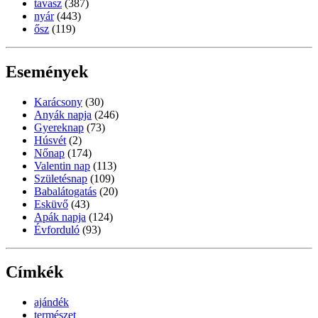
tavasz
(387)
nyár
(443)
ősz
(119)
Események
Karácsony
(30)
Anyák napja
(246)
Gyereknap
(73)
Húsvét
(2)
Nőnap
(174)
Valentin nap
(113)
Születésnap
(109)
Babalátogatás
(20)
Esküvő
(43)
Apák napja
(124)
Évforduló
(93)
Címkék
ajándék
természet