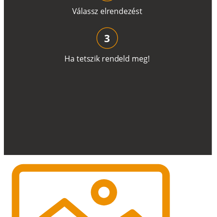
V
á
l
a
ss
z
e
l
r
e
n
d
e
z
é
s
t
3
H
a
t
e
t
s
z
i
k
r
e
n
d
el
d
m
e
g
!