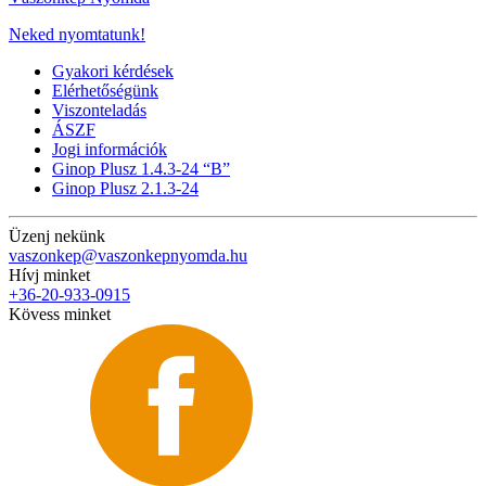
Neked nyomtatunk!
Gyakori kérdések
Elérhetőségünk
Viszonteladás
ÁSZF
Jogi információk
Ginop Plusz 1.4.3-24 “B”
Ginop Plusz 2.1.3-24
Üzenj nekünk
vaszonkep@vaszonkepnyomda.hu
Hívj minket
+36-20-933-0915
Kövess minket