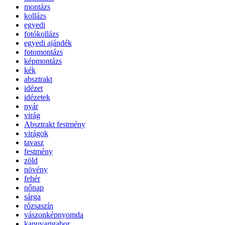
montázs
kollázs
egyedi
fotókollázs
egyedi ajándék
fotomontázs
képmontázs
kék
absztrakt
idézet
idézetek
nyár
virág
Absztrakt festmény
virágok
tavasz
festmény
zöld
növény
fehér
nőnap
sárga
rózsaszín
vászonképnyomda
kapuvarigabor