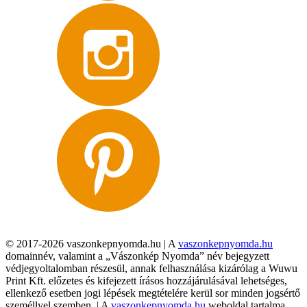
© 2017-2026 vaszonkepnyomda.hu | A
vaszonkepnyomda.hu
domainnév, valamint a „Vászonkép Nyomda” név bejegyzett
védjegyoltalomban részesül, annak felhasználása kizárólag a Wuwu
Print Kft. előzetes és kifejezett írásos hozzájárulásával lehetséges,
ellenkező esetben jogi lépések megtételére kerül sor minden jogsértő
személlyel szemben. | A
vaszonkepnyomda.hu
weboldal tartalma