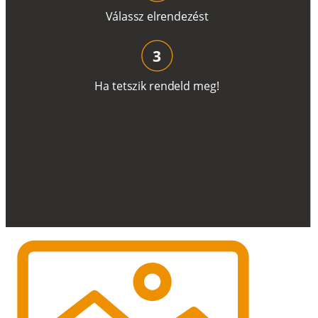
V
á
l
a
ss
z
e
l
r
e
n
d
e
z
é
s
t
3
H
a
t
e
t
s
z
i
k
r
e
n
d
el
d
m
e
g
!