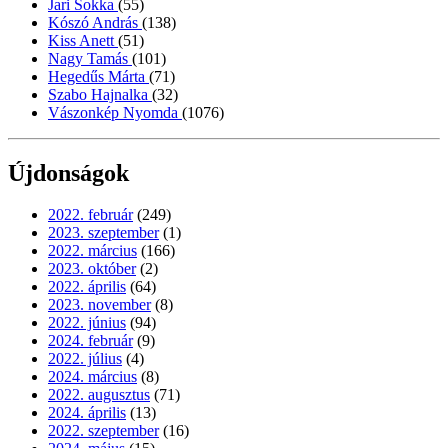
Jari Sokka
(55)
Kószó András
(138)
Kiss Anett
(51)
Nagy Tamás
(101)
Hegedűs Márta
(71)
Szabo Hajnalka
(32)
Vászonkép Nyomda
(1076)
Újdonságok
2022. február
(249)
2023. szeptember
(1)
2022. március
(166)
2023. október
(2)
2022. április
(64)
2023. november
(8)
2022. június
(94)
2024. február
(9)
2022. július
(4)
2024. március
(8)
2022. augusztus
(71)
2024. április
(13)
2022. szeptember
(16)