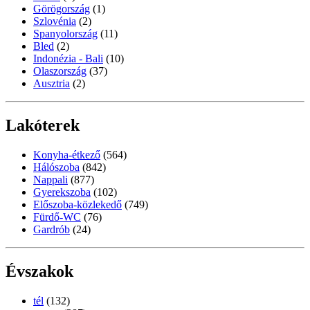
Görögország
(1)
Szlovénia
(2)
Spanyolország
(11)
Bled
(2)
Indonézia - Bali
(10)
Olaszország
(37)
Ausztria
(2)
Lakóterek
Konyha-étkező
(564)
Hálószoba
(842)
Nappali
(877)
Gyerekszoba
(102)
Előszoba-közlekedő
(749)
Fürdő-WC
(76)
Gardrób
(24)
Évszakok
tél
(132)