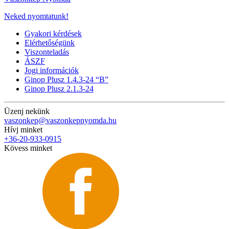
Neked nyomtatunk!
Gyakori kérdések
Elérhetőségünk
Viszonteladás
ÁSZF
Jogi információk
Ginop Plusz 1.4.3-24 “B”
Ginop Plusz 2.1.3-24
Üzenj nekünk
vaszonkep@vaszonkepnyomda.hu
Hívj minket
+36-20-933-0915
Kövess minket