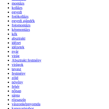
montázs
kollázs
egyedi
fotókollázs
egyedi ajándék
fotomontázs
képmontázs
kék
absztrakt
idézet
idézetek
nyár
virág
Absztrakt festmény
virágok
tavasz
festmény
zöld
növény
fehér
nőnap
sárga
rózsaszín
vászonképnyomda
kapuvarigabor