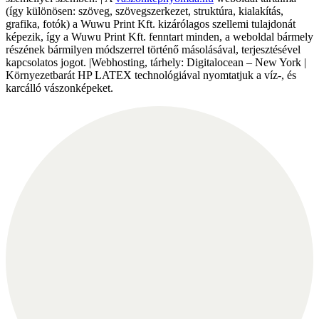
(így különösen: szöveg, szövegszerkezet, struktúra, kialakítás,
grafika, fotók) a Wuwu Print Kft. kizárólagos szellemi tulajdonát
képezik, így a Wuwu Print Kft. fenntart minden, a weboldal bármely
részének bármilyen módszerrel történő másolásával, terjesztésével
kapcsolatos jogot. |Webhosting, tárhely: Digitalocean – New York |
Környezetbarát HP LATEX technológiával nyomtatjuk a víz-, és
karcálló vászonképeket.