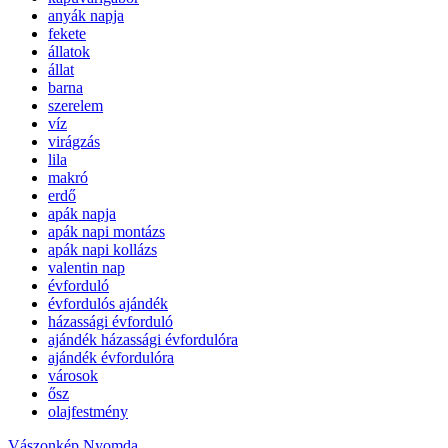
anyák napja
fekete
állatok
állat
barna
szerelem
víz
virágzás
lila
makró
erdő
apák napja
apák napi montázs
apák napi kollázs
valentin nap
évforduló
évfordulós ajándék
házassági évforduló
ajándék házassági évfordulóra
ajándék évfordulóra
városok
ősz
olajfestmény
Vászonkép Nyomda