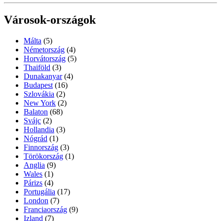
Városok-országok
Málta
(5)
Németország
(4)
Horvátország
(5)
Thaiföld
(3)
Dunakanyar
(4)
Budapest
(16)
Szlovákia
(2)
New York
(2)
Balaton
(68)
Svájc
(2)
Hollandia
(3)
Nógrád
(1)
Finnország
(3)
Törökország
(1)
Anglia
(9)
Wales
(1)
Párizs
(4)
Portugália
(17)
London
(7)
Franciaország
(9)
Izland
(7)