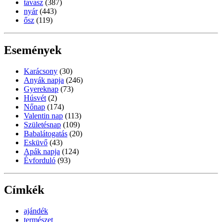
tavasz
(387)
nyár
(443)
ősz
(119)
Események
Karácsony
(30)
Anyák napja
(246)
Gyereknap
(73)
Húsvét
(2)
Nőnap
(174)
Valentin nap
(113)
Születésnap
(109)
Babalátogatás
(20)
Esküvő
(43)
Apák napja
(124)
Évforduló
(93)
Címkék
ajándék
természet