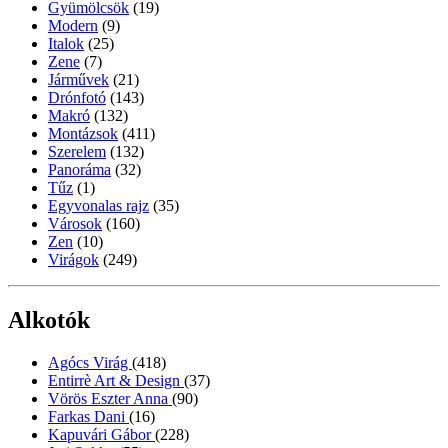
Gyümölcsök
(19)
Modern
(9)
Italok
(25)
Zene
(7)
Járművek
(21)
Drónfotó
(143)
Makró
(132)
Montázsok
(411)
Szerelem
(132)
Panoráma
(32)
Tűz
(1)
Egyvonalas rajz
(35)
Városok
(160)
Zen
(10)
Virágok
(249)
Alkotók
Agócs Virág
(418)
Entirrè Art & Design
(37)
Vörös Eszter Anna
(90)
Farkas Dani
(16)
Kapuvári Gábor
(228)