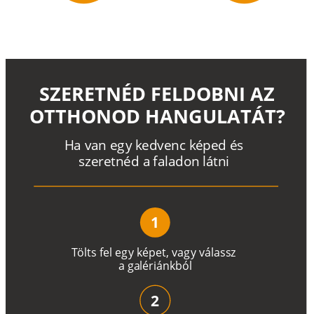
SZERETNÉD FELDOBNI AZ
OTTHONOD HANGULATÁT?
H
a
v
a
n
e
g
y
k
e
d
v
e
n
c
k
é
p
e
d
é
s
s
z
e
r
e
t
n
é
d a
f
a
l
a
d
o
n
l
á
t
n
i
1
T
ö
l
t
s
f
e
l
e
g
y
k
é
pe
t
,
v
a
g
y
v
á
l
a
ss
z
a
g
a
lé
r
i
án
k
b
ó
l
2