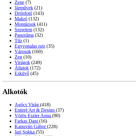
Zene
(7)
Járművek
(21)
Drónfotó
(143)
Makró
(132)
Montázsok
(411)
Szerelem
(132)
Panoráma
(32)
Tűz
(1)
Egyvonalas rajz
(35)
Városok
(160)
Zen
(10)
Virágok
(249)
Állatok
(172)
Esküvő
(45)
Alkotók
Agócs Virág
(418)
Entirrè Art & Design
(37)
Vörös Eszter Anna
(90)
Farkas Dani
(16)
Kapuvári Gábor
(228)
Jari Sokka
(55)