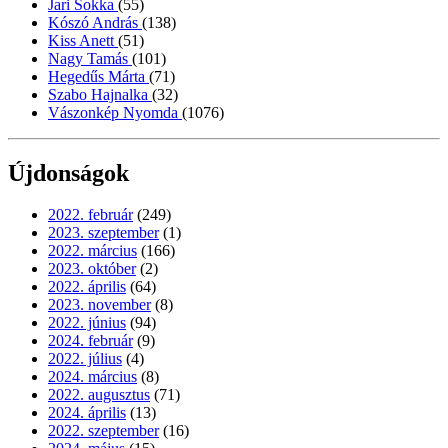
Jari Sokka
(55)
Kószó András
(138)
Kiss Anett
(51)
Nagy Tamás
(101)
Hegedűs Márta
(71)
Szabo Hajnalka
(32)
Vászonkép Nyomda
(1076)
Újdonságok
2022. február
(249)
2023. szeptember
(1)
2022. március
(166)
2023. október
(2)
2022. április
(64)
2023. november
(8)
2022. június
(94)
2024. február
(9)
2022. július
(4)
2024. március
(8)
2022. augusztus
(71)
2024. április
(13)
2022. szeptember
(16)