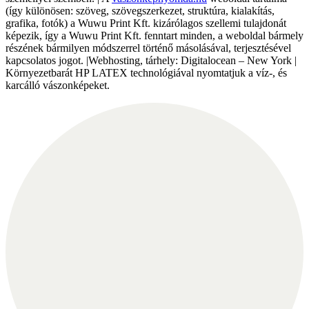
(így különösen: szöveg, szövegszerkezet, struktúra, kialakítás,
grafika, fotók) a Wuwu Print Kft. kizárólagos szellemi tulajdonát
képezik, így a Wuwu Print Kft. fenntart minden, a weboldal bármely
részének bármilyen módszerrel történő másolásával, terjesztésével
kapcsolatos jogot. |Webhosting, tárhely: Digitalocean – New York |
Környezetbarát HP LATEX technológiával nyomtatjuk a víz-, és
karcálló vászonképeket.