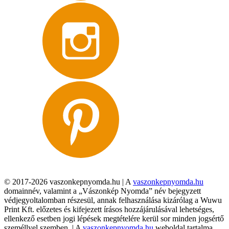
© 2017-2026 vaszonkepnyomda.hu | A
vaszonkepnyomda.hu
domainnév, valamint a „Vászonkép Nyomda” név bejegyzett
védjegyoltalomban részesül, annak felhasználása kizárólag a Wuwu
Print Kft. előzetes és kifejezett írásos hozzájárulásával lehetséges,
ellenkező esetben jogi lépések megtételére kerül sor minden jogsértő
személlyel szemben. | A
vaszonkepnyomda.hu
weboldal tartalma