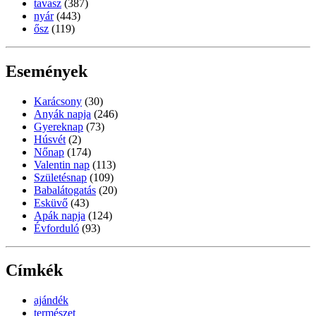
tavasz
(387)
nyár
(443)
ősz
(119)
Események
Karácsony
(30)
Anyák napja
(246)
Gyereknap
(73)
Húsvét
(2)
Nőnap
(174)
Valentin nap
(113)
Születésnap
(109)
Babalátogatás
(20)
Esküvő
(43)
Apák napja
(124)
Évforduló
(93)
Címkék
ajándék
természet