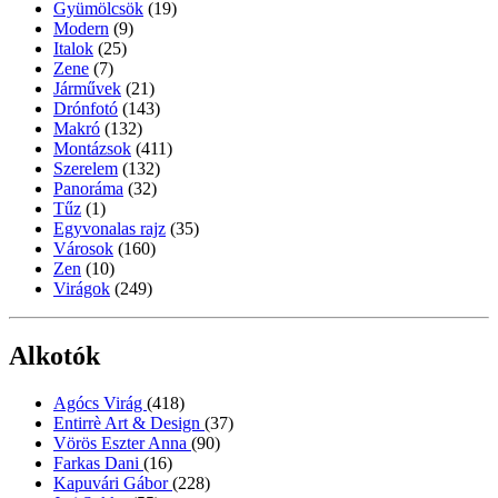
Gyümölcsök
(19)
Modern
(9)
Italok
(25)
Zene
(7)
Járművek
(21)
Drónfotó
(143)
Makró
(132)
Montázsok
(411)
Szerelem
(132)
Panoráma
(32)
Tűz
(1)
Egyvonalas rajz
(35)
Városok
(160)
Zen
(10)
Virágok
(249)
Alkotók
Agócs Virág
(418)
Entirrè Art & Design
(37)
Vörös Eszter Anna
(90)
Farkas Dani
(16)
Kapuvári Gábor
(228)