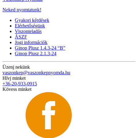
Neked nyomtatunk!
Gyakori kérdések
Elérhetőségünk
Viszonteladás
ÁSZF
Jogi információk
Ginop Plusz 1.4.3-24 “B”
Ginop Plusz 2.1.3-24
Üzenj nekünk
vaszonkep@vaszonkepnyomda.hu
Hívj minket
+36-20-933-0915
Kövess minket