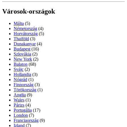
Városok-országok
Málta
(5)
Németország
(4)
Horvátország
(5)
Thaiföld
(3)
Dunakanyar
(4)
Budapest
(16)
Szlovákia
(2)
New York
(2)
Balaton
(68)
Svájc
(2)
Hollandia
(3)
Nógrád
(1)
Finnország
(3)
Törökország
(1)
Anglia
(9)
Wales
(1)
Párizs
(4)
Portugália
(17)
London
(7)
Franciaország
(9)
Izland
(7)