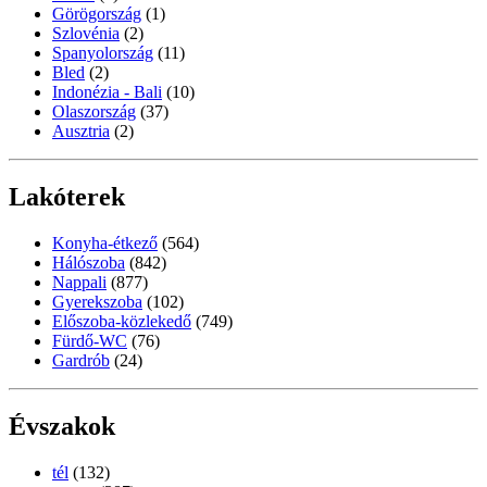
Görögország
(1)
Szlovénia
(2)
Spanyolország
(11)
Bled
(2)
Indonézia - Bali
(10)
Olaszország
(37)
Ausztria
(2)
Lakóterek
Konyha-étkező
(564)
Hálószoba
(842)
Nappali
(877)
Gyerekszoba
(102)
Előszoba-közlekedő
(749)
Fürdő-WC
(76)
Gardrób
(24)
Évszakok
tél
(132)