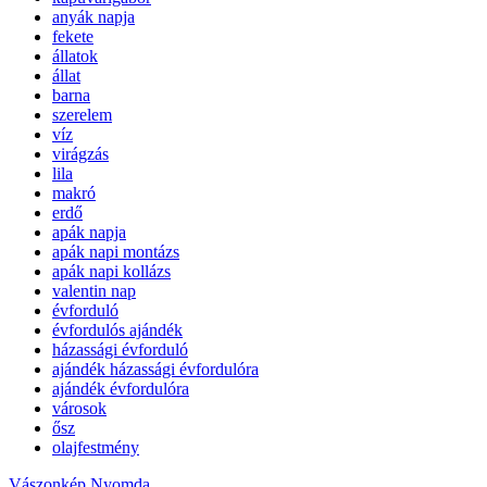
anyák napja
fekete
állatok
állat
barna
szerelem
víz
virágzás
lila
makró
erdő
apák napja
apák napi montázs
apák napi kollázs
valentin nap
évforduló
évfordulós ajándék
házassági évforduló
ajándék házassági évfordulóra
ajándék évfordulóra
városok
ősz
olajfestmény
Vászonkép Nyomda