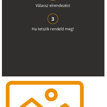
V
á
l
a
ss
z
e
l
r
e
n
d
e
z
é
s
t
3
H
a
t
e
t
s
z
i
k
r
e
n
d
el
d
m
e
g
!