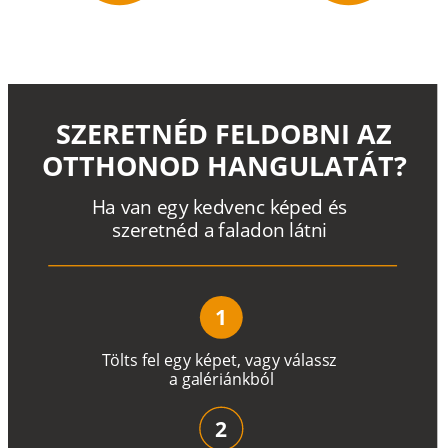
SZERETNÉD FELDOBNI AZ
OTTHONOD HANGULATÁT?
H
a
v
a
n
e
g
y
k
e
d
v
e
n
c
k
é
p
e
d
é
s
s
z
e
r
e
t
n
é
d a
f
a
l
a
d
o
n
l
á
t
n
i
1
T
ö
l
t
s
f
e
l
e
g
y
k
é
pe
t
,
v
a
g
y
v
á
l
a
ss
z
a
g
a
lé
r
i
án
k
b
ó
l
2