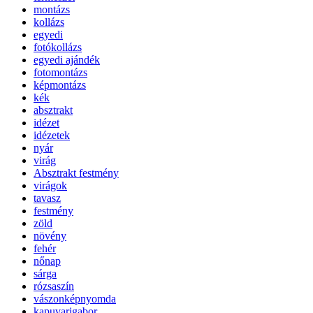
montázs
kollázs
egyedi
fotókollázs
egyedi ajándék
fotomontázs
képmontázs
kék
absztrakt
idézet
idézetek
nyár
virág
Absztrakt festmény
virágok
tavasz
festmény
zöld
növény
fehér
nőnap
sárga
rózsaszín
vászonképnyomda
kapuvarigabor