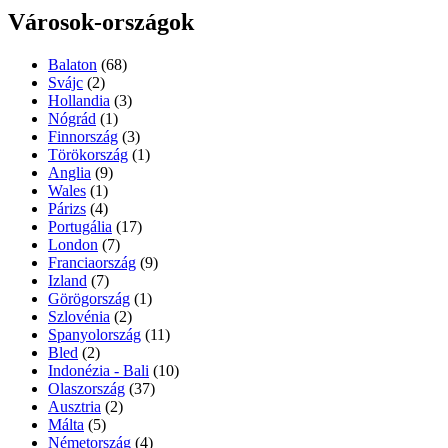
Városok-országok
Balaton
(68)
Svájc
(2)
Hollandia
(3)
Nógrád
(1)
Finnország
(3)
Törökország
(1)
Anglia
(9)
Wales
(1)
Párizs
(4)
Portugália
(17)
London
(7)
Franciaország
(9)
Izland
(7)
Görögország
(1)
Szlovénia
(2)
Spanyolország
(11)
Bled
(2)
Indonézia - Bali
(10)
Olaszország
(37)
Ausztria
(2)
Málta
(5)
Németország
(4)