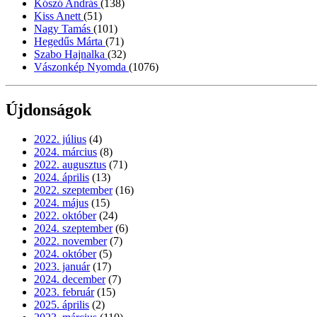
Kószó András
(138)
Kiss Anett
(51)
Nagy Tamás
(101)
Hegedűs Márta
(71)
Szabo Hajnalka
(32)
Vászonkép Nyomda
(1076)
Újdonságok
2022. július
(4)
2024. március
(8)
2022. augusztus
(71)
2024. április
(13)
2022. szeptember
(16)
2024. május
(15)
2022. október
(24)
2024. szeptember
(6)
2022. november
(7)
2024. október
(5)
2023. január
(17)
2024. december
(7)
2023. február
(15)
2025. április
(2)