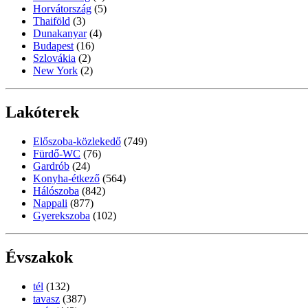
Horvátország
(5)
Thaiföld
(3)
Dunakanyar
(4)
Budapest
(16)
Szlovákia
(2)
New York
(2)
Lakóterek
Előszoba-közlekedő
(749)
Fürdő-WC
(76)
Gardrób
(24)
Konyha-étkező
(564)
Hálószoba
(842)
Nappali
(877)
Gyerekszoba
(102)
Évszakok
tél
(132)
tavasz
(387)