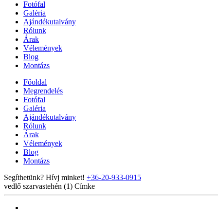
Fotófal
Galéria
Ajándékutalvány
Rólunk
Árak
Vélemények
Blog
Montázs
Főoldal
Megrendelés
Fotófal
Galéria
Ajándékutalvány
Rólunk
Árak
Vélemények
Blog
Montázs
Segíthetünk? Hívj minket!
+36-20-933-0915
vedlő szarvastehén (1)
Címke