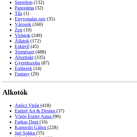
Szerelem
(132)
Panoráma
(32)
Tűz
(1)
Egyvonalas rajz
(35)
Városok
(160)
Zen
(10)
Virágok
(249)
Állatok
(172)
Esküvő
(45)
Természet
(488)
Absztrakt
(335)
Gyerekszoba
(87)
Emberek
(14)
Fantasy
(29)
Alkotók
Agócs Virág
(418)
Entirrè Art & Design
(37)
Vörös Eszter Anna
(90)
Farkas Dani
(16)
Kapuvári Gábor
(228)
Jari Sokka
(55)