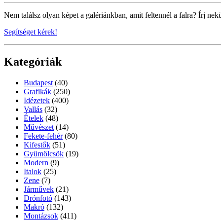
Nem találsz olyan képet a galériánkban, amit feltennél a falra? Írj nek
Segítséget kérek!
Kategóriák
Budapest
(40)
Grafikák
(250)
Idézetek
(400)
Vallás
(32)
Ételek
(48)
Művészet
(14)
Fekete-fehér
(80)
Kifestők
(51)
Gyümölcsök
(19)
Modern
(9)
Italok
(25)
Zene
(7)
Járművek
(21)
Drónfotó
(143)
Makró
(132)
Montázsok
(411)