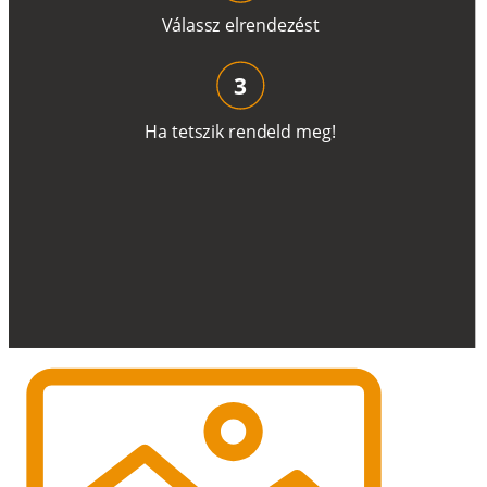
V
á
l
a
ss
z
e
l
r
e
n
d
e
z
é
s
t
3
H
a
t
e
t
s
z
i
k
r
e
n
d
el
d
m
e
g
!