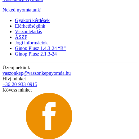
Neked nyomtatunk!
Gyakori kérdések
Elérhetőségünk
Viszonteladás
ÁSZF
Jogi információk
Ginop Plusz 1.4.3-24 “B”
Ginop Plusz 2.1.3-24
Üzenj nekünk
vaszonkep@vaszonkepnyomda.hu
Hívj minket
+36-20-933-0915
Kövess minket