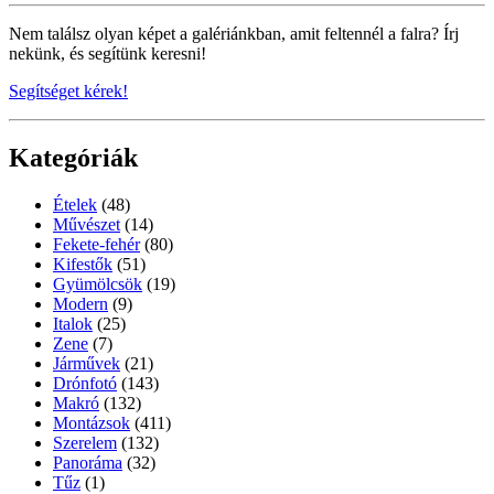
Nem találsz olyan képet a galériánkban, amit feltennél a falra? Írj
nekünk, és segítünk keresni!
Segítséget kérek!
Kategóriák
Ételek
(48)
Művészet
(14)
Fekete-fehér
(80)
Kifestők
(51)
Gyümölcsök
(19)
Modern
(9)
Italok
(25)
Zene
(7)
Járművek
(21)
Drónfotó
(143)
Makró
(132)
Montázsok
(411)
Szerelem
(132)
Panoráma
(32)
Tűz
(1)