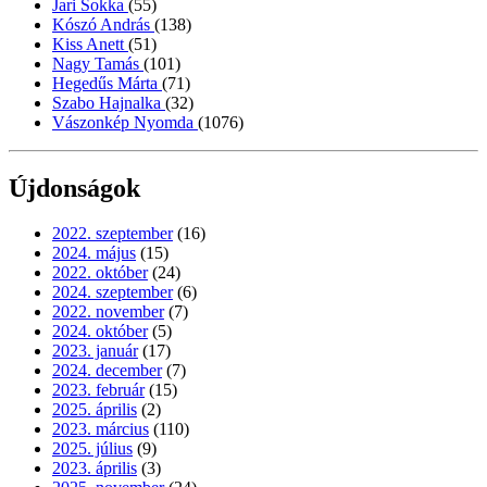
Jari Sokka
(55)
Kószó András
(138)
Kiss Anett
(51)
Nagy Tamás
(101)
Hegedűs Márta
(71)
Szabo Hajnalka
(32)
Vászonkép Nyomda
(1076)
Újdonságok
2022. szeptember
(16)
2024. május
(15)
2022. október
(24)
2024. szeptember
(6)
2022. november
(7)
2024. október
(5)
2023. január
(17)
2024. december
(7)
2023. február
(15)
2025. április
(2)
2023. március
(110)
2025. július
(9)
2023. április
(3)