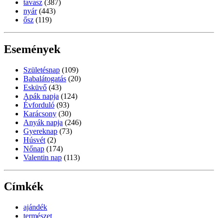
tavasz
(387)
nyár
(443)
ősz
(119)
Események
Születésnap
(109)
Babalátogatás
(20)
Esküvő
(43)
Apák napja
(124)
Évforduló
(93)
Karácsony
(30)
Anyák napja
(246)
Gyereknap
(73)
Húsvét
(2)
Nőnap
(174)
Valentin nap
(113)
Címkék
ajándék
természet