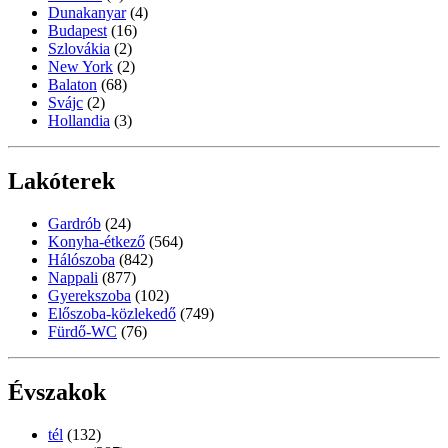
Dunakanyar
(4)
Budapest
(16)
Szlovákia
(2)
New York
(2)
Balaton
(68)
Svájc
(2)
Hollandia
(3)
Lakóterek
Gardrób
(24)
Konyha-étkező
(564)
Hálószoba
(842)
Nappali
(877)
Gyerekszoba
(102)
Előszoba-közlekedő
(749)
Fürdő-WC
(76)
Évszakok
tél
(132)