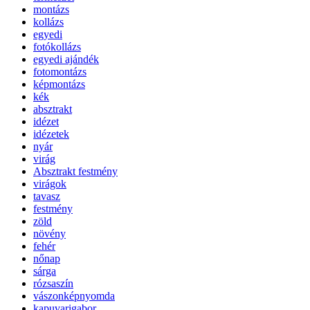
montázs
kollázs
egyedi
fotókollázs
egyedi ajándék
fotomontázs
képmontázs
kék
absztrakt
idézet
idézetek
nyár
virág
Absztrakt festmény
virágok
tavasz
festmény
zöld
növény
fehér
nőnap
sárga
rózsaszín
vászonképnyomda
kapuvarigabor