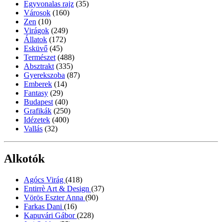
Egyvonalas rajz
(35)
Városok
(160)
Zen
(10)
Virágok
(249)
Állatok
(172)
Esküvő
(45)
Természet
(488)
Absztrakt
(335)
Gyerekszoba
(87)
Emberek
(14)
Fantasy
(29)
Budapest
(40)
Grafikák
(250)
Idézetek
(400)
Vallás
(32)
Alkotók
Agócs Virág
(418)
Entirrè Art & Design
(37)
Vörös Eszter Anna
(90)
Farkas Dani
(16)
Kapuvári Gábor
(228)