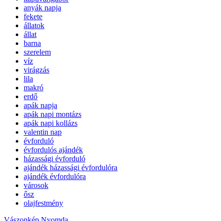
anyák napja
fekete
állatok
állat
barna
szerelem
víz
virágzás
lila
makró
erdő
apák napja
apák napi montázs
apák napi kollázs
valentin nap
évforduló
évfordulós ajándék
házassági évforduló
ajándék házassági évfordulóra
ajándék évfordulóra
városok
ősz
olajfestmény
Vászonkép Nyomda