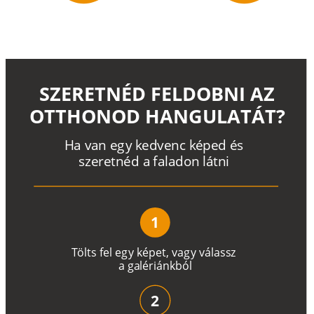
SZERETNÉD FELDOBNI AZ
OTTHONOD HANGULATÁT?
H
a
v
a
n
e
g
y
k
e
d
v
e
n
c
k
é
p
e
d
é
s
s
z
e
r
e
t
n
é
d a
f
a
l
a
d
o
n
l
á
t
n
i
1
T
ö
l
t
s
f
e
l
e
g
y
k
é
pe
t
,
v
a
g
y
v
á
l
a
ss
z
a
g
a
lé
r
i
án
k
b
ó
l
2