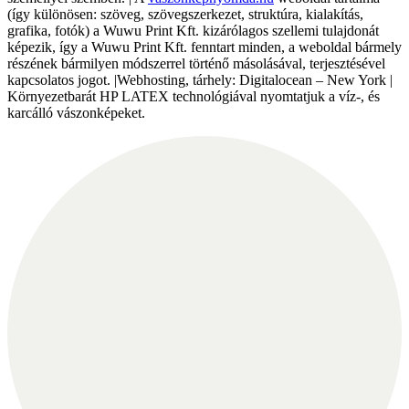
(így különösen: szöveg, szövegszerkezet, struktúra, kialakítás,
grafika, fotók) a Wuwu Print Kft. kizárólagos szellemi tulajdonát
képezik, így a Wuwu Print Kft. fenntart minden, a weboldal bármely
részének bármilyen módszerrel történő másolásával, terjesztésével
kapcsolatos jogot. |Webhosting, tárhely: Digitalocean – New York |
Környezetbarát HP LATEX technológiával nyomtatjuk a víz-, és
karcálló vászonképeket.