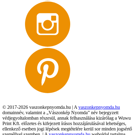
© 2017-2026 vaszonkepnyomda.hu | A
vaszonkepnyomda.hu
domainnév, valamint a „Vászonkép Nyomda” név bejegyzett
védjegyoltalomban részesül, annak felhasználása kizárólag a Wuwu
Print Kft. előzetes és kifejezett írásos hozzájárulásával lehetséges,
ellenkező esetben jogi lépések megtételére kerül sor minden jogsértő
személlyel szemben. | A
vaszonkepnyomda.hu
weboldal tartalma