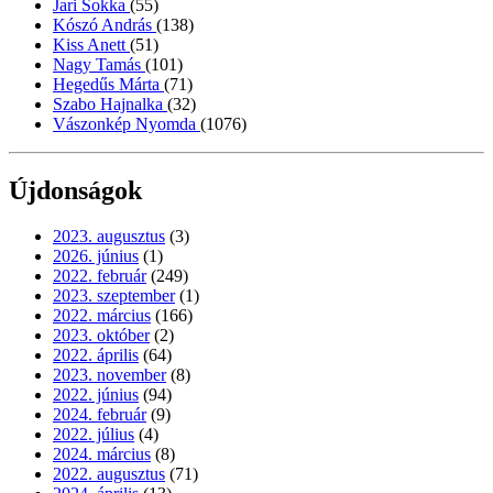
Jari Sokka
(55)
Kószó András
(138)
Kiss Anett
(51)
Nagy Tamás
(101)
Hegedűs Márta
(71)
Szabo Hajnalka
(32)
Vászonkép Nyomda
(1076)
Újdonságok
2023. augusztus
(3)
2026. június
(1)
2022. február
(249)
2023. szeptember
(1)
2022. március
(166)
2023. október
(2)
2022. április
(64)
2023. november
(8)
2022. június
(94)
2024. február
(9)
2022. július
(4)
2024. március
(8)
2022. augusztus
(71)