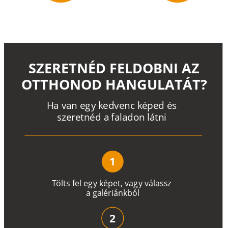
SZERETNÉD FELDOBNI AZ
OTTHONOD HANGULATÁT?
H
a
v
a
n
e
g
y
k
e
d
v
e
n
c
k
é
p
e
d
é
s
s
z
e
r
e
t
n
é
d a
f
a
l
a
d
o
n
l
á
t
n
i
1
T
ö
l
t
s
f
e
l
e
g
y
k
é
pe
t
,
v
a
g
y
v
á
l
a
ss
z
a
g
a
lé
r
i
án
k
b
ó
l
2