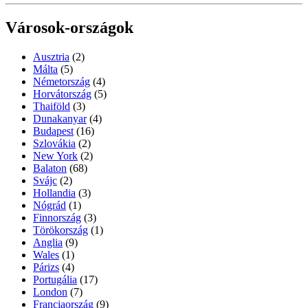
Városok-országok
Ausztria
(2)
Málta
(5)
Németország
(4)
Horvátország
(5)
Thaiföld
(3)
Dunakanyar
(4)
Budapest
(16)
Szlovákia
(2)
New York
(2)
Balaton
(68)
Svájc
(2)
Hollandia
(3)
Nógrád
(1)
Finnország
(3)
Törökország
(1)
Anglia
(9)
Wales
(1)
Párizs
(4)
Portugália
(17)
London
(7)
Franciaország
(9)