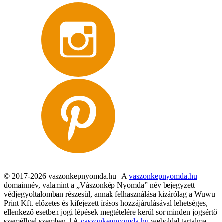
© 2017-2026 vaszonkepnyomda.hu | A
vaszonkepnyomda.hu
domainnév, valamint a „Vászonkép Nyomda” név bejegyzett
védjegyoltalomban részesül, annak felhasználása kizárólag a Wuwu
Print Kft. előzetes és kifejezett írásos hozzájárulásával lehetséges,
ellenkező esetben jogi lépések megtételére kerül sor minden jogsértő
személlyel szemben. | A
vaszonkepnyomda.hu
weboldal tartalma