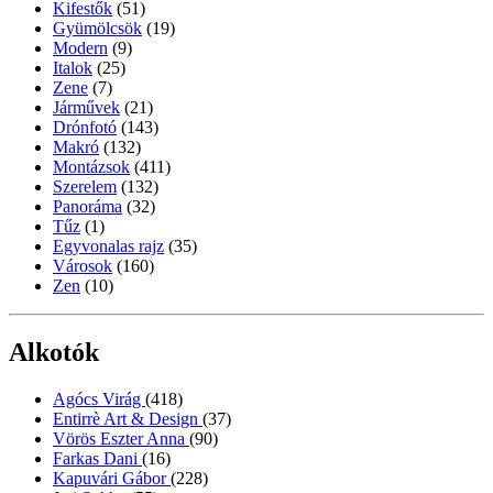
Kifestők
(51)
Gyümölcsök
(19)
Modern
(9)
Italok
(25)
Zene
(7)
Járművek
(21)
Drónfotó
(143)
Makró
(132)
Montázsok
(411)
Szerelem
(132)
Panoráma
(32)
Tűz
(1)
Egyvonalas rajz
(35)
Városok
(160)
Zen
(10)
Alkotók
Agócs Virág
(418)
Entirrè Art & Design
(37)
Vörös Eszter Anna
(90)
Farkas Dani
(16)
Kapuvári Gábor
(228)