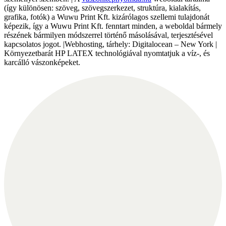
(így különösen: szöveg, szövegszerkezet, struktúra, kialakítás,
grafika, fotók) a Wuwu Print Kft. kizárólagos szellemi tulajdonát
képezik, így a Wuwu Print Kft. fenntart minden, a weboldal bármely
részének bármilyen módszerrel történő másolásával, terjesztésével
kapcsolatos jogot. |Webhosting, tárhely: Digitalocean – New York |
Környezetbarát HP LATEX technológiával nyomtatjuk a víz-, és
karcálló vászonképeket.