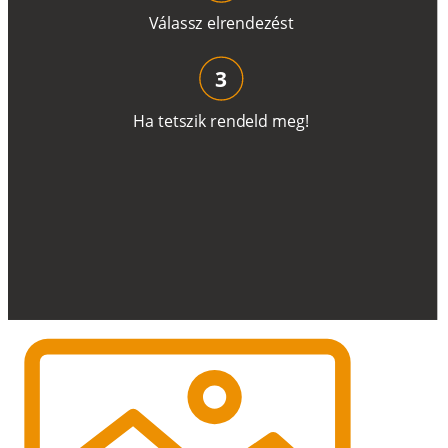
V
á
l
a
ss
z
e
l
r
e
n
d
e
z
é
s
t
3
H
a
t
e
t
s
z
i
k
r
e
n
d
el
d
m
e
g
!