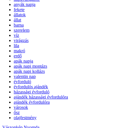
anyák napja
fekete
állatok
állat
barna
szerelem
víz
virágzás
lila
makró
erdő
apák napja
apák napi montázs
apák napi kollázs
valentin nap
évforduló
évfordulós ajándék
házassági évforduló
ajándék házassági évfordulóra
ajándék évfordulóra
városok
ősz
olajfestmény
Vászonkép Nyomda