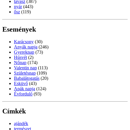
tavasz
(387)
nyár
(443)
ősz
(119)
Események
Karácsony
(30)
Anyák napja
(246)
Gyereknap
(73)
Húsvét
(2)
Nőnap
(174)
Valentin nap
(113)
Születésnap
(109)
Babalátogatás
(20)
Esküvő
(43)
Apák napja
(124)
Évforduló
(93)
Címkék
ajándék
természet