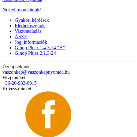
Neked nyomtatunk!
Gyakori kérdések
Elérhetőségünk
Viszonteladás
ÁSZF
Jogi információk
Ginop Plusz 1.4.3-24 “B”
Ginop Plusz 2.1.3-24
Üzenj nekünk
vaszonkep@vaszonkepnyomda.hu
Hívj minket
+36-20-933-0915
Kövess minket