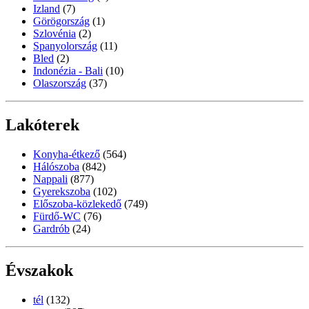
Izland
(7)
Görögország
(1)
Szlovénia
(2)
Spanyolország
(11)
Bled
(2)
Indonézia - Bali
(10)
Olaszország
(37)
Lakóterek
Konyha-étkező
(564)
Hálószoba
(842)
Nappali
(877)
Gyerekszoba
(102)
Előszoba-közlekedő
(749)
Fürdő-WC
(76)
Gardrób
(24)
Évszakok
tél
(132)