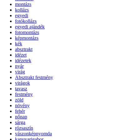
montázs
kollázs
egyedi
fotókollázs
egyedi ajándék
fotomontázs
képmontázs
kék
absztrakt
idézet
idézetek
nyár
virág
Absztrakt festmény
virágok
tavasz
festmény
zöld
növény
fehér
nőnap
sárga
rózsaszín
vászonképnyomda
kapuvarigabor