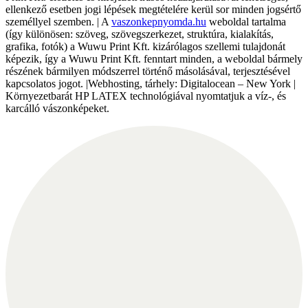
ellenkező esetben jogi lépések megtételére kerül sor minden jogsértő
személlyel szemben. | A
vaszonkepnyomda.hu
weboldal tartalma
(így különösen: szöveg, szövegszerkezet, struktúra, kialakítás,
grafika, fotók) a Wuwu Print Kft. kizárólagos szellemi tulajdonát
képezik, így a Wuwu Print Kft. fenntart minden, a weboldal bármely
részének bármilyen módszerrel történő másolásával, terjesztésével
kapcsolatos jogot. |Webhosting, tárhely: Digitalocean – New York |
Környezetbarát HP LATEX technológiával nyomtatjuk a víz-, és
karcálló vászonképeket.