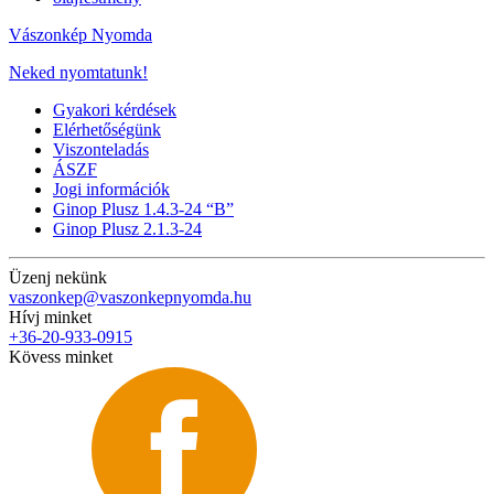
Vászonkép Nyomda
Neked nyomtatunk!
Gyakori kérdések
Elérhetőségünk
Viszonteladás
ÁSZF
Jogi információk
Ginop Plusz 1.4.3-24 “B”
Ginop Plusz 2.1.3-24
Üzenj nekünk
vaszonkep@vaszonkepnyomda.hu
Hívj minket
+36-20-933-0915
Kövess minket