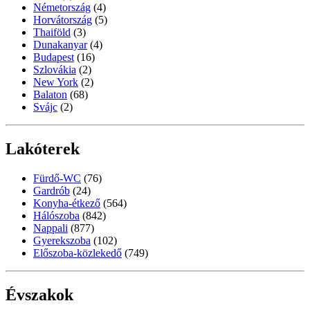
Németország
(4)
Horvátország
(5)
Thaiföld
(3)
Dunakanyar
(4)
Budapest
(16)
Szlovákia
(2)
New York
(2)
Balaton
(68)
Svájc
(2)
Lakóterek
Fürdő-WC
(76)
Gardrób
(24)
Konyha-étkező
(564)
Hálószoba
(842)
Nappali
(877)
Gyerekszoba
(102)
Előszoba-közlekedő
(749)
Évszakok