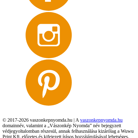
© 2017-2026 vaszonkepnyomda.hu | A
vaszonkepnyomda.hu
domainnév, valamint a „Vászonkép Nyomda” név bejegyzett
védjegyoltalomban részesül, annak felhasználása kizárólag a Wuwu
Print Kft. előzetes és kifejezett írásos hozzájárulásával lehetséges,