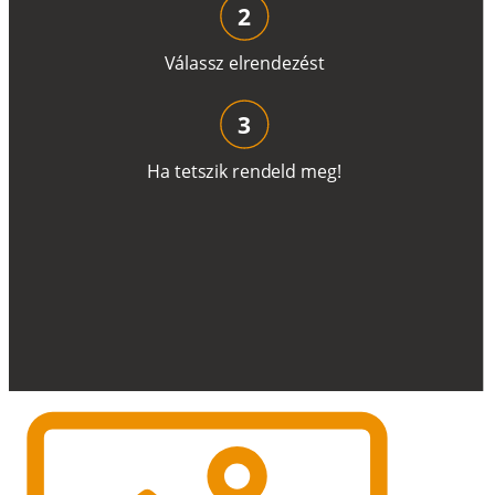
2
V
á
l
a
ss
z
e
l
r
e
n
d
e
z
é
s
t
3
H
a
t
e
t
s
z
i
k
r
e
n
d
el
d
m
e
g
!