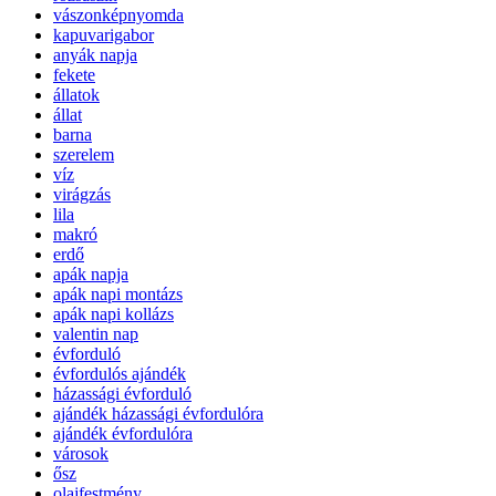
vászonképnyomda
kapuvarigabor
anyák napja
fekete
állatok
állat
barna
szerelem
víz
virágzás
lila
makró
erdő
apák napja
apák napi montázs
apák napi kollázs
valentin nap
évforduló
évfordulós ajándék
házassági évforduló
ajándék házassági évfordulóra
ajándék évfordulóra
városok
ősz
olajfestmény