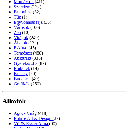
Montázsok
(411)
Szerelem
(132)
Panoráma
(32)
Tűz
(1)
Egyvonalas rajz
(35)
Városok
(160)
Zen
(10)
Virágok
(249)
Állatok
(172)
Esküvő
(45)
Természet
(488)
Absztrakt
(335)
Gyerekszoba
(87)
Emberek
(14)
Fantasy
(29)
Budapest
(40)
Grafikák
(250)
Alkotók
Agócs Virág
(418)
Entirrè Art & Design
(37)
Vörös Eszter Anna
(90)