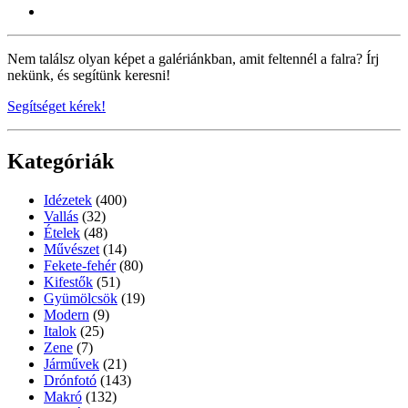
Nem találsz olyan képet a galériánkban, amit feltennél a falra? Írj
nekünk, és segítünk keresni!
Segítséget kérek!
Kategóriák
Idézetek
(400)
Vallás
(32)
Ételek
(48)
Művészet
(14)
Fekete-fehér
(80)
Kifestők
(51)
Gyümölcsök
(19)
Modern
(9)
Italok
(25)
Zene
(7)
Járművek
(21)
Drónfotó
(143)
Makró
(132)