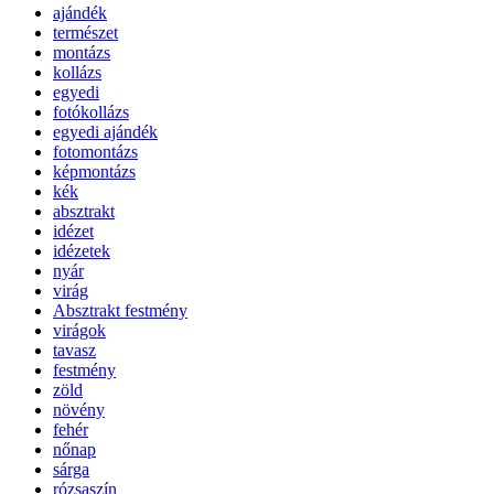
ajándék
természet
montázs
kollázs
egyedi
fotókollázs
egyedi ajándék
fotomontázs
képmontázs
kék
absztrakt
idézet
idézetek
nyár
virág
Absztrakt festmény
virágok
tavasz
festmény
zöld
növény
fehér
nőnap
sárga
rózsaszín