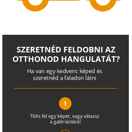
SZERETNÉD FELDOBNI AZ
OTTHONOD HANGULATÁT?
H
a
v
a
n
e
g
y
k
e
d
v
e
n
c
k
é
p
e
d
é
s
s
z
e
r
e
t
n
é
d a
f
a
l
a
d
o
n
l
á
t
n
i
1
T
ö
l
t
s
f
e
l
e
g
y
k
é
pe
t
,
v
a
g
y
v
á
l
a
ss
z
a
g
a
lé
r
i
án
k
b
ó
l