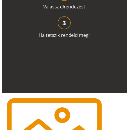
V
á
l
a
ss
z
e
l
r
e
n
d
e
z
é
s
t
3
H
a
t
e
t
s
z
i
k
r
e
n
d
el
d
m
e
g
!