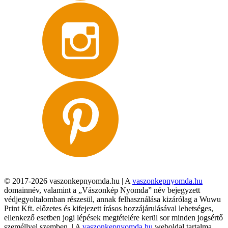
© 2017-2026 vaszonkepnyomda.hu | A
vaszonkepnyomda.hu
domainnév, valamint a „Vászonkép Nyomda” név bejegyzett
védjegyoltalomban részesül, annak felhasználása kizárólag a Wuwu
Print Kft. előzetes és kifejezett írásos hozzájárulásával lehetséges,
ellenkező esetben jogi lépések megtételére kerül sor minden jogsértő
személlyel szemben. | A
vaszonkepnyomda.hu
weboldal tartalma