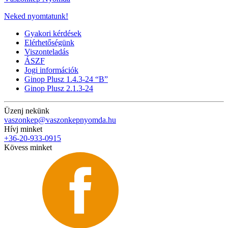
Neked nyomtatunk!
Gyakori kérdések
Elérhetőségünk
Viszonteladás
ÁSZF
Jogi információk
Ginop Plusz 1.4.3-24 “B”
Ginop Plusz 2.1.3-24
Üzenj nekünk
vaszonkep@vaszonkepnyomda.hu
Hívj minket
+36-20-933-0915
Kövess minket