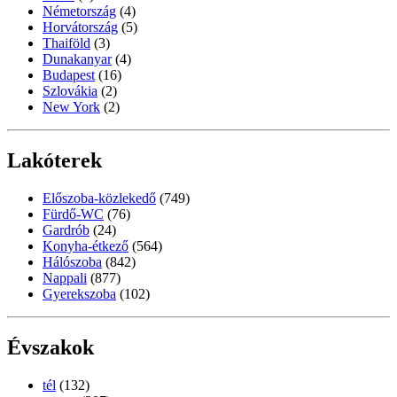
Németország
(4)
Horvátország
(5)
Thaiföld
(3)
Dunakanyar
(4)
Budapest
(16)
Szlovákia
(2)
New York
(2)
Lakóterek
Előszoba-közlekedő
(749)
Fürdő-WC
(76)
Gardrób
(24)
Konyha-étkező
(564)
Hálószoba
(842)
Nappali
(877)
Gyerekszoba
(102)
Évszakok
tél
(132)