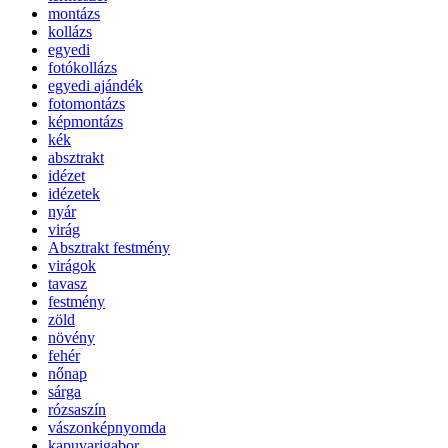
montázs
kollázs
egyedi
fotókollázs
egyedi ajándék
fotomontázs
képmontázs
kék
absztrakt
idézet
idézetek
nyár
virág
Absztrakt festmény
virágok
tavasz
festmény
zöld
növény
fehér
nőnap
sárga
rózsaszín
vászonképnyomda
kapuvarigabor