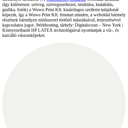
(így különösen: szöveg, szövegszerkezet, struktúra, kialakítás,
grafika, fotók) a Wuwu Print Kft. kizárólagos szellemi tulajdonát
képezik, így a Wuwu Print Kft. fenntart minden, a weboldal bármely
részének bármilyen módszerrel történő másolásával, terjesztésével
kapcsolatos jogot. |Webhosting, tárhely: Digitalocean – New York |
Környezetbarát HP LATEX technológiával nyomtatjuk a víz-, és
karcálló vászonképeket.