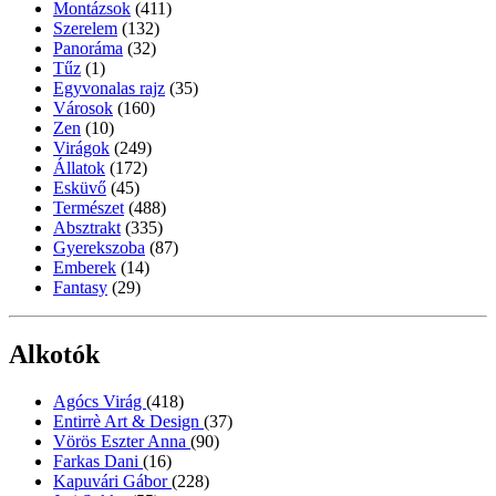
Montázsok
(411)
Szerelem
(132)
Panoráma
(32)
Tűz
(1)
Egyvonalas rajz
(35)
Városok
(160)
Zen
(10)
Virágok
(249)
Állatok
(172)
Esküvő
(45)
Természet
(488)
Absztrakt
(335)
Gyerekszoba
(87)
Emberek
(14)
Fantasy
(29)
Alkotók
Agócs Virág
(418)
Entirrè Art & Design
(37)
Vörös Eszter Anna
(90)
Farkas Dani
(16)
Kapuvári Gábor
(228)