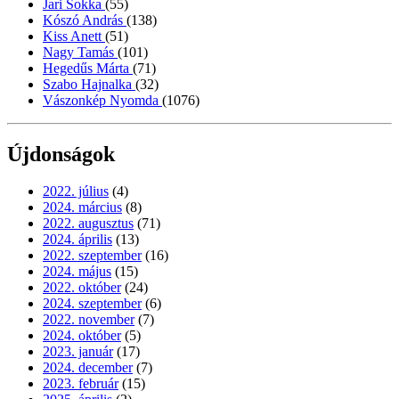
Jari Sokka
(55)
Kószó András
(138)
Kiss Anett
(51)
Nagy Tamás
(101)
Hegedűs Márta
(71)
Szabo Hajnalka
(32)
Vászonkép Nyomda
(1076)
Újdonságok
2022. július
(4)
2024. március
(8)
2022. augusztus
(71)
2024. április
(13)
2022. szeptember
(16)
2024. május
(15)
2022. október
(24)
2024. szeptember
(6)
2022. november
(7)
2024. október
(5)
2023. január
(17)
2024. december
(7)
2023. február
(15)