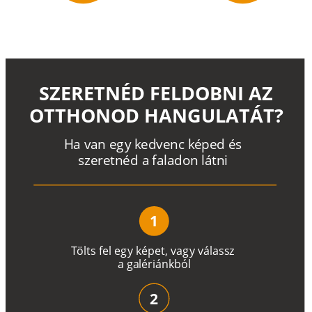
SZERETNÉD FELDOBNI AZ
OTTHONOD HANGULATÁT?
H
a
v
a
n
e
g
y
k
e
d
v
e
n
c
k
é
p
e
d
é
s
s
z
e
r
e
t
n
é
d a
f
a
l
a
d
o
n
l
á
t
n
i
1
T
ö
l
t
s
f
e
l
e
g
y
k
é
pe
t
,
v
a
g
y
v
á
l
a
ss
z
a
g
a
lé
r
i
án
k
b
ó
l
2