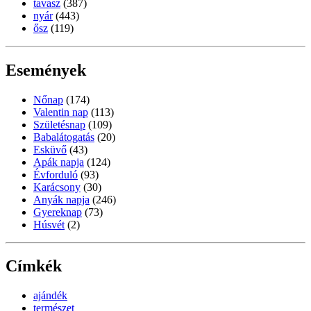
tavasz
(387)
nyár
(443)
ősz
(119)
Események
Nőnap
(174)
Valentin nap
(113)
Születésnap
(109)
Babalátogatás
(20)
Esküvő
(43)
Apák napja
(124)
Évforduló
(93)
Karácsony
(30)
Anyák napja
(246)
Gyereknap
(73)
Húsvét
(2)
Címkék
ajándék
természet