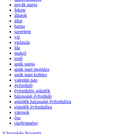
anyák napja
fekete
állatok
állat
barna
szerelem
víz
virágzás
lila
makró
erdő
apák napja
apák napi montázs
apák napi kollázs
valentin nap
évforduló
évfordulós ajándék
házassági évforduló
ajándék házassági évfordulóra
ajándék évfordulóra
városok
ősz
olajfestmény
Vászonkép Nyomda