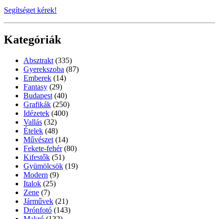
Segítséget kérek!
Kategóriák
Absztrakt
(335)
Gyerekszoba
(87)
Emberek
(14)
Fantasy
(29)
Budapest
(40)
Grafikák
(250)
Idézetek
(400)
Vallás
(32)
Ételek
(48)
Művészet
(14)
Fekete-fehér
(80)
Kifestők
(51)
Gyümölcsök
(19)
Modern
(9)
Italok
(25)
Zene
(7)
Járművek
(21)
Drónfotó
(143)
Makró
(132)