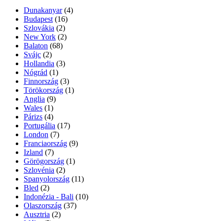
Dunakanyar
(4)
Budapest
(16)
Szlovákia
(2)
New York
(2)
Balaton
(68)
Svájc
(2)
Hollandia
(3)
Nógrád
(1)
Finnország
(3)
Törökország
(1)
Anglia
(9)
Wales
(1)
Párizs
(4)
Portugália
(17)
London
(7)
Franciaország
(9)
Izland
(7)
Görögország
(1)
Szlovénia
(2)
Spanyolország
(11)
Bled
(2)
Indonézia - Bali
(10)
Olaszország
(37)
Ausztria
(2)