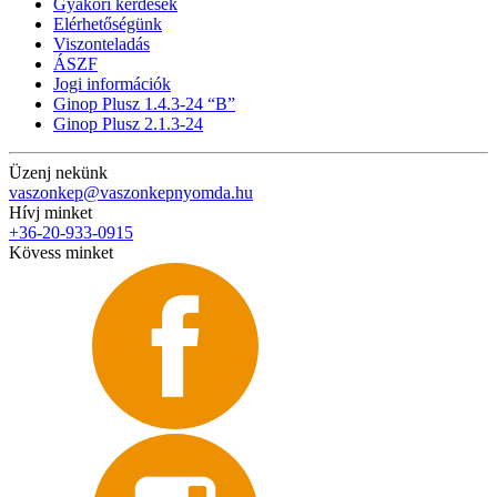
Gyakori kérdések
Elérhetőségünk
Viszonteladás
ÁSZF
Jogi információk
Ginop Plusz 1.4.3-24 “B”
Ginop Plusz 2.1.3-24
Üzenj nekünk
vaszonkep@vaszonkepnyomda.hu
Hívj minket
+36-20-933-0915
Kövess minket