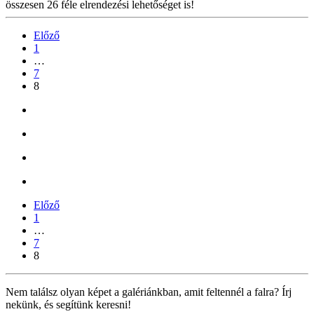
összesen 26 féle elrendezési lehetőséget is!
Előző
1
…
7
8
Előző
1
…
7
8
Nem találsz olyan képet a galériánkban, amit feltennél a falra? Írj
nekünk, és segítünk keresni!