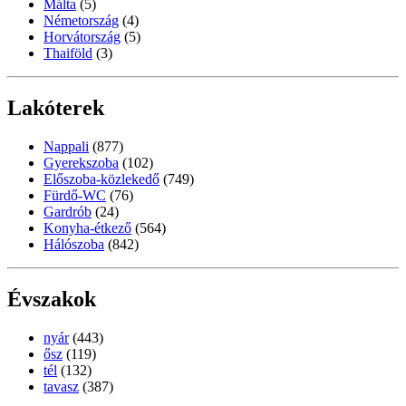
Málta
(5)
Németország
(4)
Horvátország
(5)
Thaiföld
(3)
Lakóterek
Nappali
(877)
Gyerekszoba
(102)
Előszoba-közlekedő
(749)
Fürdő-WC
(76)
Gardrób
(24)
Konyha-étkező
(564)
Hálószoba
(842)
Évszakok
nyár
(443)
ősz
(119)
tél
(132)
tavasz
(387)