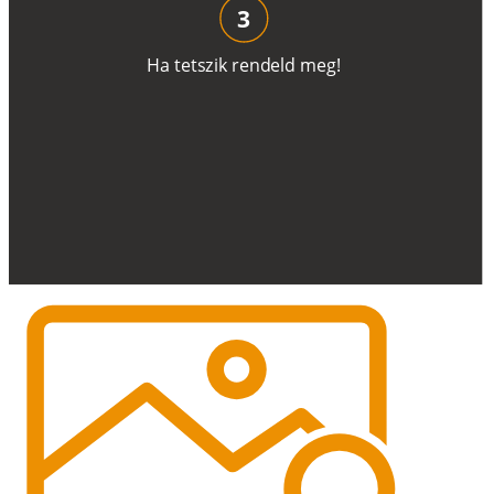
3
H
a
t
e
t
s
z
i
k
r
e
n
d
el
d
m
e
g
!