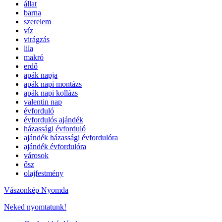
állat
barna
szerelem
víz
virágzás
lila
makró
erdő
apák napja
apák napi montázs
apák napi kollázs
valentin nap
évforduló
évfordulós ajándék
házassági évforduló
ajándék házassági évfordulóra
ajándék évfordulóra
városok
ősz
olajfestmény
Vászonkép Nyomda
Neked nyomtatunk!