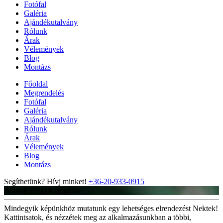
Fotófal
Galéria
Ajándékutalvány
Rólunk
Árak
Vélemények
Blog
Montázs
Főoldal
Megrendelés
Fotófal
Galéria
Ajándékutalvány
Rólunk
Árak
Vélemények
Blog
Montázs
Segíthetünk? Hívj minket!
+36-20-933-0915
Állatok (172)
Kategória
Mindegyik képünkhöz mutatunk egy lehetséges elrendezést Nektek!
Kattintsatok, és nézzétek meg az alkalmazásunkban a többi,