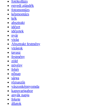
fotókollázs
egyedi ajándék
fotomontázs
képmontázs
kék
absztrakt
idézet
idézetek
nyár
virág
Absztrakt festmény
virágok
tavasz
festmény
zöld
növény
fehér
nőnap
sárga
rózsaszín
vászonképnyomda
kapuvarigabor
anyák napja
fekete
állatok