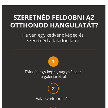
SZERETNÉD FELDOBNI AZ
OTTHONOD HANGULATÁT?
H
a
v
a
n
e
g
y
k
e
d
v
e
n
c
k
é
p
e
d
é
s
s
z
e
r
e
t
n
é
d a
f
a
l
a
d
o
n
l
á
t
n
i
1
T
ö
l
t
s
f
e
l
e
g
y
k
é
pe
t
,
v
a
g
y
v
á
l
a
ss
z
a
g
a
lé
r
i
án
k
b
ó
l
2
V
á
l
a
ss
z
e
l
r
e
n
d
e
z
é
s
t