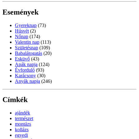
Események
Gyereknap
(73)
Húsvét
(2)
Nőnap
(174)
Valentin nap
(113)
Születésnap
(109)
Babalátogatás
(20)
Esküvő
(43)
Apák napja
(124)
Évforduló
(93)
Karácsony
(30)
Anyák napja
(246)
Címkék
ajándék
természet
montázs
kollázs
egyedi