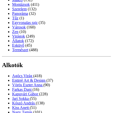
Montázsok
(411)
Szerelem
(132)
Panoráma
(32)
Tűz
(1)
Egyvonalas rajz
(35)
Városok
(160)
Zen
(10)
Virágok
(249)
Állatok
(172)
Esküvő
(45)
Természet
(488)
Alkotók
Agócs Virág
(418)
Entirrè Art & Design
(37)
Vörös Eszter Anna
(90)
Farkas Dani
(16)
Kapuvári Gábor
(228)
Jari Sokka
(55)
Kószó András
(138)
Kiss Anett
(51)
Nagy Tamás
(101)