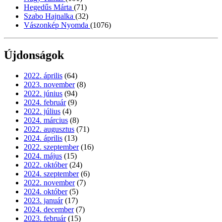
Hegedűs Márta
(71)
Szabo Hajnalka
(32)
Vászonkép Nyomda
(1076)
Újdonságok
2022. április
(64)
2023. november
(8)
2022. június
(94)
2024. február
(9)
2022. július
(4)
2024. március
(8)
2022. augusztus
(71)
2024. április
(13)
2022. szeptember
(16)
2024. május
(15)
2022. október
(24)
2024. szeptember
(6)
2022. november
(7)
2024. október
(5)
2023. január
(17)
2024. december
(7)
2023. február
(15)