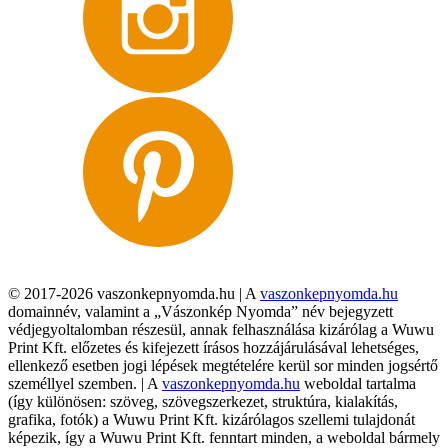
© 2017-2026 vaszonkepnyomda.hu | A
vaszonkepnyomda.hu
domainnév, valamint a „Vászonkép Nyomda” név bejegyzett
védjegyoltalomban részesül, annak felhasználása kizárólag a Wuwu
Print Kft. előzetes és kifejezett írásos hozzájárulásával lehetséges,
ellenkező esetben jogi lépések megtételére kerül sor minden jogsértő
személlyel szemben. | A
vaszonkepnyomda.hu
weboldal tartalma
(így különösen: szöveg, szövegszerkezet, struktúra, kialakítás,
grafika, fotók) a Wuwu Print Kft. kizárólagos szellemi tulajdonát
képezik, így a Wuwu Print Kft. fenntart minden, a weboldal bármely