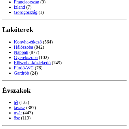
Franciaország
(9)
Izland
(7)
Görögország
(1)
Lakóterek
Konyha-étkező
(564)
Hálószoba
(842)
Nappali
(877)
Gyerekszoba
(102)
Előszoba-közlekedő
(749)
Fürdő-WC
(76)
Gardrób
(24)
Évszakok
tél
(132)
tavasz
(387)
nyár
(443)
ősz
(119)