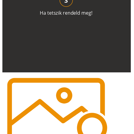
H
a
t
e
t
s
z
i
k
r
e
n
d
el
d
m
e
g
!