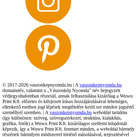
© 2017-2026 vaszonkepnyomda.hu | A
vaszonkepnyomda.hu
domainnév, valamint a „Vászonkép Nyomda” név bejegyzett
védjegyoltalomban részesül, annak felhasználása kizárólag a Wuwu
Print Kft. előzetes és kifejezett írásos hozzájárulásával lehetséges,
ellenkező esetben jogi lépések megtételére kerül sor minden jogsértő
személlyel szemben. | A
vaszonkepnyomda.hu
weboldal tartalma
(így különösen: szöveg, szövegszerkezet, struktúra, kialakítás,
grafika, fotók) a Wuwu Print Kft. kizárólagos szellemi tulajdonát
képezik, így a Wuwu Print Kft. fenntart minden, a weboldal bármely
részének bármilyen módszerrel történő másolásával, terjesztésével