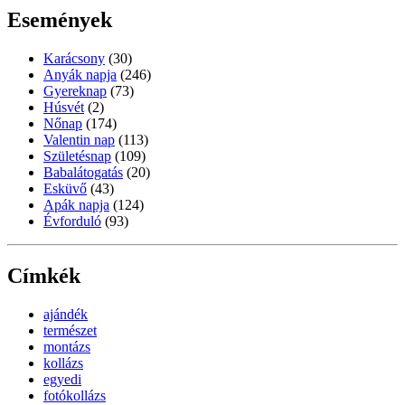
Események
Karácsony
(30)
Anyák napja
(246)
Gyereknap
(73)
Húsvét
(2)
Nőnap
(174)
Valentin nap
(113)
Születésnap
(109)
Babalátogatás
(20)
Esküvő
(43)
Apák napja
(124)
Évforduló
(93)
Címkék
ajándék
természet
montázs
kollázs
egyedi
fotókollázs