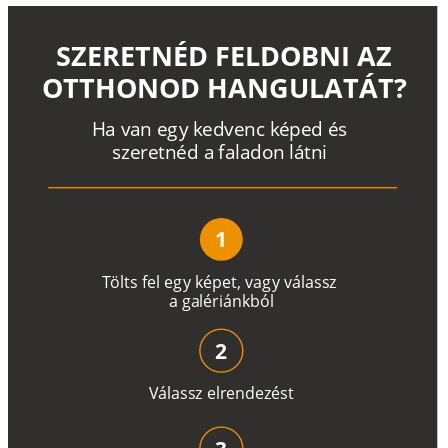
SZERETNÉD FELDOBNI AZ
OTTHONOD HANGULATÁT?
H
a
v
a
n
e
g
y
k
e
d
v
e
n
c
k
é
p
e
d
é
s
s
z
e
r
e
t
n
é
d a
f
a
l
a
d
o
n
l
á
t
n
i
1
T
ö
l
t
s
f
e
l
e
g
y
k
é
pe
t
,
v
a
g
y
v
á
l
a
ss
z
a
g
a
lé
r
i
án
k
b
ó
l
2
V
á
l
a
ss
z
e
l
r
e
n
d
e
z
é
s
t
3