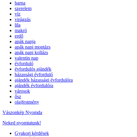
barna
szerelem
víz
virágzás
lila
makró
erdő
apák napja
apák napi montázs
apák napi kollázs
valentin nap
évforduló
évfordulós ajándék
házassági évforduló
ajándék házassági évfordulóra
ajándék évfordulóra
városok
ősz
olajfestmény
Vászonkép Nyomda
Neked nyomtatunk!
Gyakori kérdések