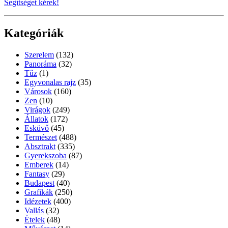
Segítséget kérek!
Kategóriák
Szerelem
(132)
Panoráma
(32)
Tűz
(1)
Egyvonalas rajz
(35)
Városok
(160)
Zen
(10)
Virágok
(249)
Állatok
(172)
Esküvő
(45)
Természet
(488)
Absztrakt
(335)
Gyerekszoba
(87)
Emberek
(14)
Fantasy
(29)
Budapest
(40)
Grafikák
(250)
Idézetek
(400)
Vallás
(32)
Ételek
(48)