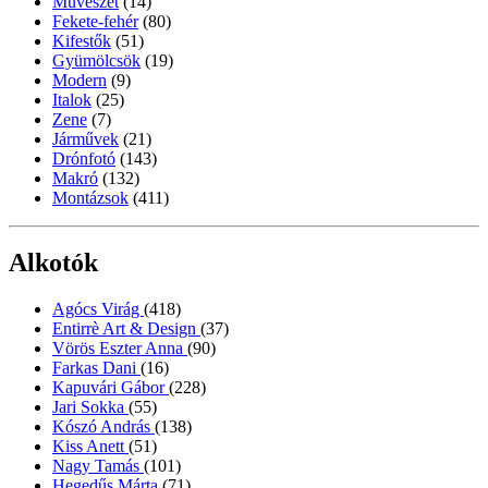
Művészet
(14)
Fekete-fehér
(80)
Kifestők
(51)
Gyümölcsök
(19)
Modern
(9)
Italok
(25)
Zene
(7)
Járművek
(21)
Drónfotó
(143)
Makró
(132)
Montázsok
(411)
Alkotók
Agócs Virág
(418)
Entirrè Art & Design
(37)
Vörös Eszter Anna
(90)
Farkas Dani
(16)
Kapuvári Gábor
(228)
Jari Sokka
(55)
Kószó András
(138)
Kiss Anett
(51)
Nagy Tamás
(101)
Hegedűs Márta
(71)