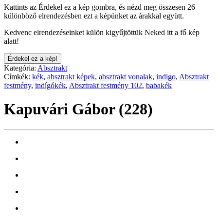
Kattints az Érdekel ez a kép gombra, és nézd meg összesen 26
különböző elrendezésben ezt a képünket az árakkal együtt.
Kedvenc elrendezéseinket külön kigyűjtöttük Neked itt a fő kép
alatt!
Érdekel ez a kép!
Kategória:
Absztrakt
Címkék:
kék
,
absztrakt képek
,
absztrakt vonalak
,
indigo
,
Absztrakt
festmény
,
indígókék
,
Absztrakt festmény 102
,
babakék
Kapuvári Gábor (228)