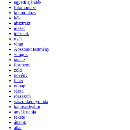
egyedi ajándék
fotomontázs
képmontázs
kék
absztrakt
idézet
idézetek
nyár
virág
Absztrakt festmény
virágok
tavasz
festmény
zöld
növény
fehér
nőnap
sárga
rózsaszín
vászonképnyomda
kapuvarigabor
anyák napja
fekete
állatok
állat